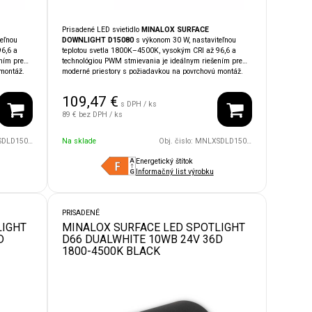
Prisadené LED svietidlo
MINALOX SURFACE
eľnou
DOWNLIGHT D15080
s výkonom 30 W, nastaviteľnou
6,6 a
teplotou svetla 1800K–4500K, vysokým CRI až 96,6 a
ním pre
technológiou PWM stmievania je ideálnym riešením pre
montáž.
moderné priestory s požiadavkou na povrchovú montáž.
o
Vďaka krytiu
IP54
je vhodné aj do vlhkých alebo
émami
náročnejších priestorov. Čierne prevedenie podčiarkuje
109,47
€
ednoduchú
dizajnový charakter svietidla. Kompatibilita so
s DPH / ks
systémami
LOXONE, TapHome, Ampio, KNX
umožňuje
89 €
bez DPH / ks
jednoduchú integráciu do inteligentnej domácnosti.
W/24V/110D/1800/4500/WH
Na sklade
Obj. čislo:
MNLXSDLD15080UGR/30W/24V/110D/1800/4500/BK
Energetický štítok
Informačný list výrobku
PRISADENÉ
LIGHT
MINALOX SURFACE LED SPOTLIGHT
D
D66 DUALWHITE 10WB 24V 36D
1800-4500K BLACK