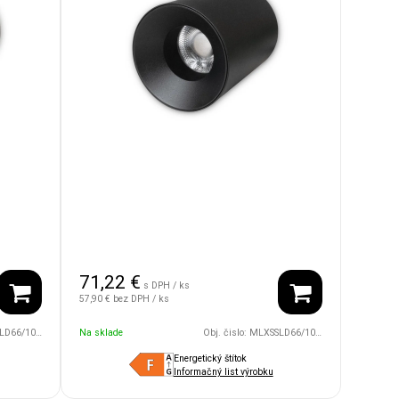
71,22
€
s DPH / ks
57,90 €
bez DPH / ks
4V/36D/1800/4500/WH
Na sklade
Obj. čislo:
MLXSSLD66/10WB/24V/36D/1800/4500/BK
Energetický štítok
Informačný list výrobku