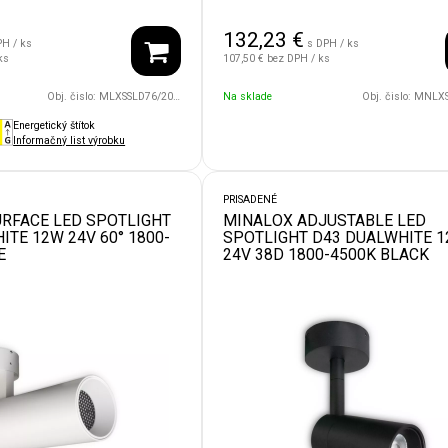
132,23
€
PH / ks
s DPH / ks
ks
107,50 €
bez DPH / ks
Obj. čislo:
MLXSSLD76/20W/24V/36D/1800/4500/BK
Na sklade
Obj. čislo:
MNLXSDLD200/30W/
Energetický štítok
Informačný list výrobku
PRISADENÉ
RFACE LED SPOTLIGHT
MINALOX ADJUSTABLE LED
ITE 12W 24V 60° 1800-
SPOTLIGHT D43 DUALWHITE 
E
24V 38D 1800-4500K BLACK