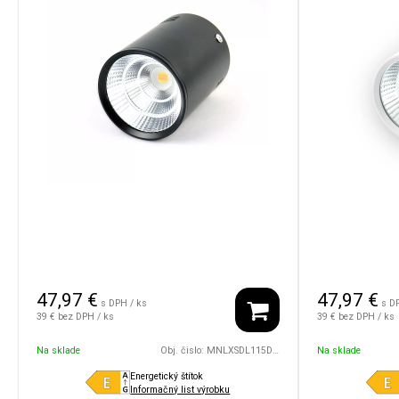
47,97
€
47,97
€
s DPH / ks
s D
39 €
bez DPH / ks
39 €
bez DPH / ks
Na sklade
Obj. čislo:
MNLXSDL115D75/8W/24V/30D/1800/4500/BK
Na sklade
Energetický štítok
Informačný list výrobku