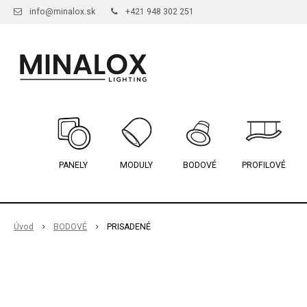
info@minalox.sk
+421 948 302 251
PANELY
MODULY
BODOVÉ
PROFILOVÉ
Úvod
BODOVÉ
PRISADENÉ