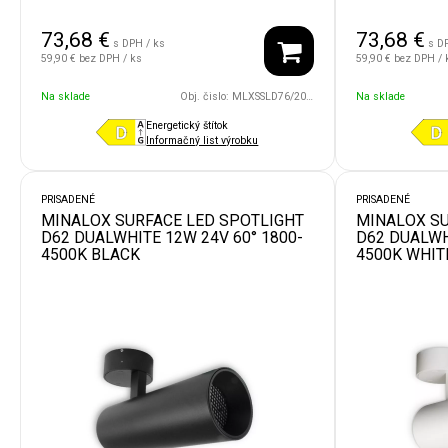
73,68
€
73,68
€
s DPH / ks
s D
59,90 €
bez DPH / ks
59,90 €
bez DPH / 
Na sklade
Obj. čislo:
MLXSSLD76/20W/24V/36D/1800/4500/WH
Na sklade
Energetický štítok
Informačný list výrobku
PRISADENÉ
PRISADENÉ
MINALOX SURFACE LED SPOTLIGHT
MINALOX SU
D62 DUALWHITE 12W 24V 60° 1800-
D62 DUALWH
4500K BLACK
4500K WHIT