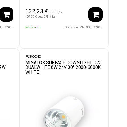
132,23
€
s DPH / ks
107,50 €
bez DPH / ks
24V/110/1800/4500/BK
Na sklade
Obj. čislo:
MNLXSDLD200/30W/24V/110/1800/4500/WH
PRISADENÉ
MINALOX SURFACE DOWNLIGHT D75
12W
DUALWHITE 8W 24V 30° 2000-6000K
WHITE