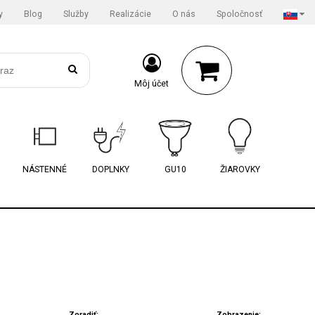
y
Blog
Služby
Realizácie
O nás
Spoločnosť
Môj účet
NÁSTENNÉ
DOPLNKY
GU10
ŽIAROVKY
Zoradiť:
Zobrazenie: