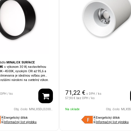
tidlo
MINALOX SURFACE
85
s výkonom 30 W, nastaviteľnou
00K–4500K, vysokým CRI až 95,6 a
tmievania je ideálnou voľbou pre
 vyššími nárokmi na svetelný výkon.
e vhodné aj do vlhkých alebo
orov. Čierne prevedenie podčiarkuje
71,22
€
etidla. Kompatibilita so systémami
 DPH / ks
s DPH / ks
, Ampio, KNX
umožňuje jednoduchú
s
57,90 €
bez DPH / ks
igentnej domácnosti.
Obj. čislo:
MNLXSDLD20085UGR/30W/24V/110D/1800/4500/BK
Na sklade
Obj. čislo:
MLXSSLD66/10WB/2
Energetický štítok
Energetický štítok
Informačný list výrobku
Informačný list výrobku