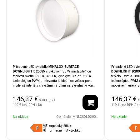
Prisadené LED svietidlo
MINALOX SURFACE
Prisadené LED svie
DOWNLIGHT D20085
s výkonom 30 W, nastaviteľnou
DOWNLIGHT D200
teplotou svetla 1800K–4500K, vysokým CRI až 95,6 a
teplotou svetla 18
technológiou PWM stmievania je ideálnou voľbou pre
technológiou PWM s
moderné interiéry s vyššími nárokmi na svetelný výkon.
moderné interiéry s
Vďaka krytiu
IP54
je vhodné aj do vlhkých alebo
Vďaka krytiu
IP54
j
náročnejších priestorov. Kompatibilita so systémami
náročnejších priest
146,37
€
146,37
€
LOXONE, TapHome, Ampio, KNX
umožňuje jednoduchú
moderný dizajn svi
s DPH / ks
s
integráciu do inteligentnej domácnosti.
LOXONE, TapHome
119 €
bez DPH / ks
119 €
bez DPH / k
integráciu do intel
Na sklade
Obj. čislo:
MNLXSDLD20085UGR/30W/24V/110D/1800/4500/WH
Na sklade
Energetický štítok
Informačný list výrobku