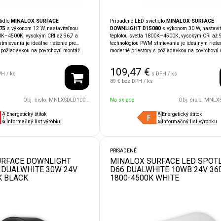
tidlo
MINALOX SURFACE
Prisadené LED svietidlo
MINALOX SURFACE
75
s výkonom 12 W, nastaviteľnou
DOWNLIGHT D15080
s výkonom 30 W, nastavit
00K–4500K, vysokým CRI až 96,7 a
teplotou svetla 1800K–4500K, vysokým CRI až 9
mievania je ideálne riešenie pre
technológiou PWM stmievania je ideálnym rieše
s požiadavkou na povrchovú montáž.
moderné priestory s požiadavkou na povrchovú 
e vhodné aj do vlhkejších či
Vďaka krytiu
IP54
je vhodné aj do vlhkých aleb
orov. Čierne prevedenie skvele
náročnejších priestorov. Kompatibilita so syst
109,47
€
ch dizajnových konceptov.
LOXONE, TapHome, Ampio, KNX
umožňuje j
PH / ks
s DPH / ks
systémami
LOXONE, TapHome,
integráciu do inteligentnej domácnosti.
89 €
bez DPH / ks
je jednoduchú integráciu do
nosti.
Obj. čislo:
MNLXSDLD10075UGR/12W/24V/110D/1800/4500/BK
Na sklade
Obj. čislo:
MNLXSDLD15080UGR/30
Energetický štítok
Energetický štítok
Informačný list výrobku
Informačný list výrobku
PRISADENÉ
URFACE DOWNLIGHT
MINALOX SURFACE LED SPOT
 DUALWHITE 30W 24V
D66 DUALWHITE 10WB 24V 36
K BLACK
1800-4500K WHITE