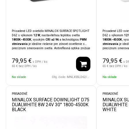
Prisadené LED svietidlo MINALOX SURFACE SPOTLIGHT
Prisadené LED sv
D62 s výkonom
12 W
, nastaviteľnou teplotou svetla
D62 s výkonom
12 
1800K–4500K
, vysokým
CRI až 96
a technológiou
PWM
1800K–4500K
, vy
stmievania
je ideálne riešenie pre zónové osvetlenie s
stmievania
je ideál
precíznym smerovaním svetla. Antireflexná optika znižuje
precíznym smerovan
oslnenie a čierne prevedenie štýlovo dopĺňa moderné
oslnenie a biele pr
interiéry. Kompatibilita so systémami
LOXONE,
interiéry. Kompatib
79,95
€
79,95
€
TapHome, Ampio, KNX
umožňuje jednoduchú integráciu
TapHome, Ampio,
s DPH / ks
s D
do inteligentnej domácnosti.
do inteligentnej do
65 €
bez DPH / ks
65 €
bez DPH / ks
Na sklade
Obj. čislo:
MNLXSSLD62/12W/24V/60D/1800/4500/BK
Na sklade
PRISADENÉ
PRISADENÉ
MINALOX SURFACE DOWNLIGHT D75
MINALOX S
DUALWHITE 8W 24V 30° 1800-4500K
DUALWHITE 
BLACK
WHITE