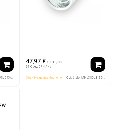
47,97
€
s DPH / ks
39 €
bez DPH / ks
4V/38D/1800/4500/BK
Očakávame naskladnenie
Obj. čislo:
MNLXSDL115D75/8W/24V/30D/2000/6000/WH
12W