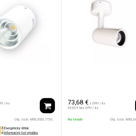
73,68
€
PH / ks
s DPH / ks
59,90 €
bez DPH / ks
Obj. čislo:
MNLXSDL115D75/8W/24V/30D/1800/4500/WH
Na sklade
Obj. čislo:
MNLXASLD43/12W/2
Energetický štítok
Informačný list výrobku