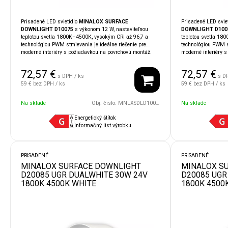
Prisadené LED svietidlo
MINALOX SURFACE
Prisadené LED svie
DOWNLIGHT D10075
s výkonom 12 W, nastaviteľnou
DOWNLIGHT D100
teplotou svetla 1800K–4500K, vysokým CRI až 96,7 a
teplotou svetla 18
technológiou PWM stmievania je ideálne riešenie pre
technológiou PWM st
moderné interiéry s požiadavkou na povrchovú montáž.
moderné interiéry 
Vďaka krytiu
IP54
je vhodné aj do vlhkejších či
Vďaka krytiu
IP54
j
náročnejších priestorov. Kompatibilita so systémami
náročnejších priest
72,57
€
72,57
€
LOXONE, TapHome, Ampio, KNX
umožňuje jednoduchú
zapadne do moderný
s DPH / ks
s D
integráciu do inteligentnej domácnosti.
Kompatibilita so 
59 €
bez DPH / ks
59 €
bez DPH / ks
Ampio, KNX
umožňu
inteligentnej domác
Na sklade
Obj. čislo:
MNLXSDLD10075UGR/12W/24V/110D/1800/4500/WH
Na sklade
Energetický štítok
Informačný list výrobku
PRISADENÉ
PRISADENÉ
MINALOX SURFACE DOWNLIGHT
MINALOX S
D20085 UGR DUALWHITE 30W 24V
D20085 UGR
1800K 4500K WHITE
1800K 4500