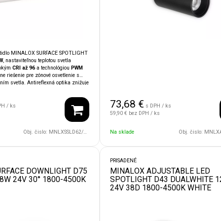
ietidlo MINALOX SURFACE SPOTLIGHT
W
, nastaviteľnou teplotou svetla
sokým
CRI až 96
a technológiou
PWM
ne riešenie pre zónové osvetlenie s
ím svetla. Antireflexná optika znižuje
evedenie štýlovo dopĺňa moderné
ilita so systémami
LOXONE,
73,68
€
 KNX
umožňuje jednoduchú integráciu
PH / ks
s DPH / ks
mácnosti.
59,90 €
bez DPH / ks
Obj. čislo:
MNLXSSLD62/12W/24V/60D/1800/4500/WH
Na sklade
Obj. čislo:
MNLXASLD43/12W/2
PRISADENÉ
URFACE DOWNLIGHT D75
MINALOX ADJUSTABLE LED
8W 24V 30° 1800-4500K
SPOTLIGHT D43 DUALWHITE 
24V 38D 1800-4500K WHITE