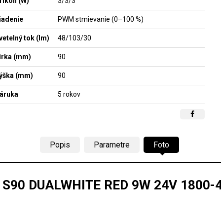
ríkon (W)
3/3/3
iadenie
PWM stmievanie (0–100 %)
vetelný tok (lm)
48/103/30
írka (mm)
90
ýška (mm)
90
áruka
5 rokov
Popis
Parametre
Foto
 S90 DUALWHITE RED 9W 24V 1800-4