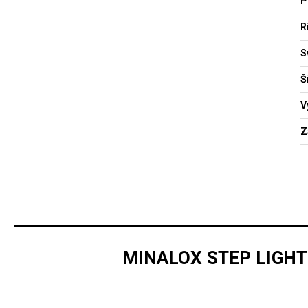
P
R
S
Š
V
Z
MINALOX STEP LIGHT