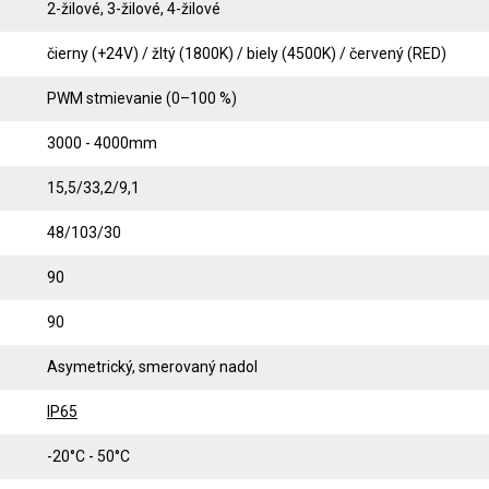
2-žilové, 3-žilové, 4-žilové
čierny (+24V) / žltý (1800K) / biely (4500K) / červený (RED)
PWM stmievanie (0–100 %)
3000 - 4000mm
15,5/33,2/9,1
48/103/30
90
90
Asymetrický, smerovaný nadol
IP65
-20°C - 50°C