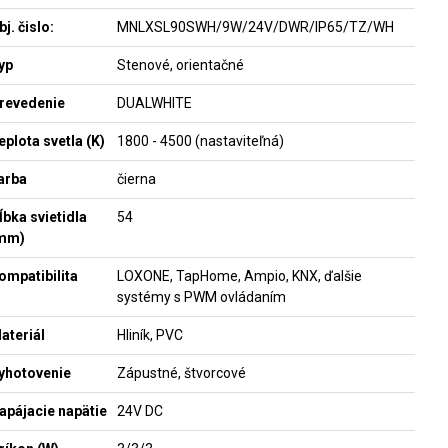
bj. čislo:
MNLXSL90SWH/9W/24V/DWR/IP65/TZ/WH
yp
Stenové, orientačné
revedenie
DUALWHITE
eplota svetla (K)
1800 - 4500 (nastaviteľná)
arba
čierna
ĺbka svietidla
54
mm)
ompatibilita
LOXONE, TapHome, Ampio, KNX, ďalšie
systémy s PWM ovládaním
ateriál
Hliník, PVC
yhotovenie
Zápustné, štvorcové
apájacie napätie
24V DC