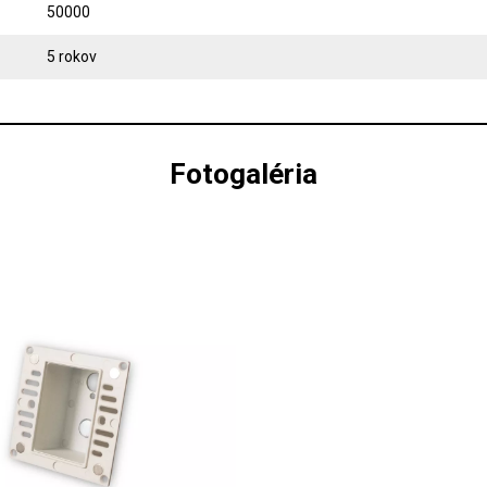
50000
5 rokov
Fotogaléria