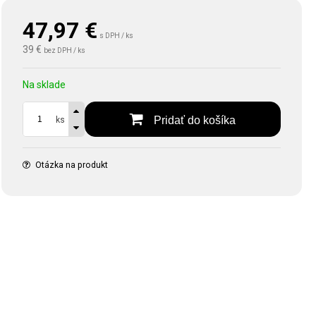
47,97
€
s DPH / ks
39 €
bez DPH / ks
Na sklade
Pridať do košíka
ks
Otázka na produkt