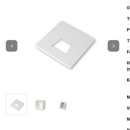
O
T
P
T
F
H
(
K
M
V
N