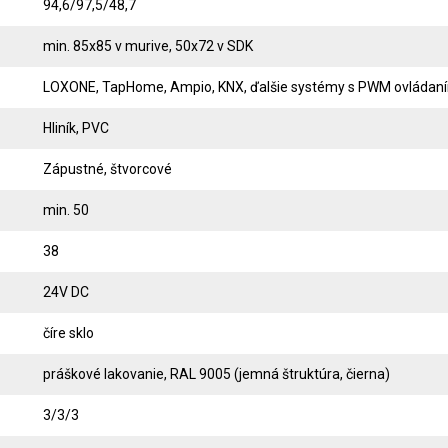
94,6/97,5/48,7
min. 85x85 v murive, 50x72 v SDK
LOXONE, TapHome, Ampio, KNX, ďalšie systémy s PWM ovládan
Hliník, PVC
Zápustné, štvorcové
min. 50
38
24V DC
číre sklo
práškové lakovanie, RAL 9005 (jemná štruktúra, čierna)
3/3/3