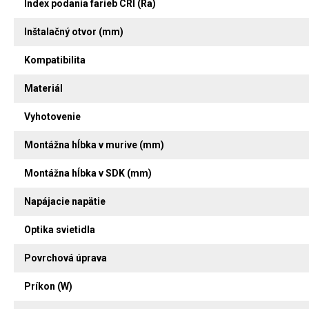
Index podania farieb CRI (Ra)
Inštalačný otvor (mm)
Kompatibilita
Materiál
Vyhotovenie
Montážna hĺbka v murive (mm)
Montážna hĺbka v SDK (mm)
Napájacie napätie
Optika svietidla
Povrchová úprava
Príkon (W)