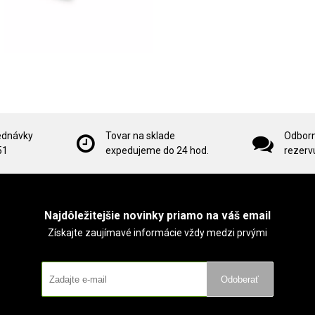
ednávky
Tovar na sklade
Odborn
51
expedujeme do 24 hod.
rezervu
Najdôležitejšie novinky priamo na váš email
Získajte zaujímavé informácie vždy medzi prvými
Odoberať