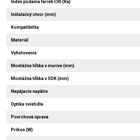
Index podania farieb CRI (Ra)
Inštalačný otvor (mm)
Kompatibilita
Materiál
Vyhotovenie
Montážna hĺbka v murive (mm)
Montážna hĺbka v SDK (mm)
Napájacie napätie
Optika svietidla
Povrchová úprava
Príkon (W)