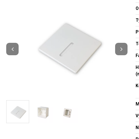
O
T
P
T
F
H
(
K
M
V
N