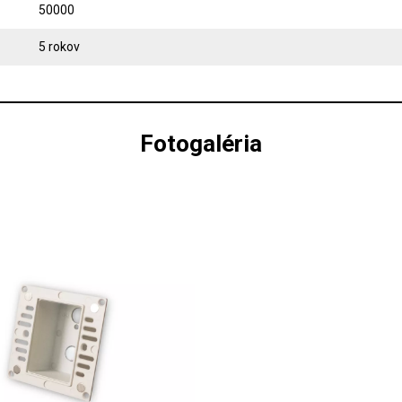
50000
5 rokov
Fotogaléria