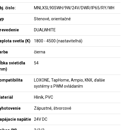
bj. čislo:
MNLXSL90SWH/9W/24V/DWR/IP65/RY/WH
yp
Stenové, orientačné
revedenie
DUALWHITE
eplota svetla (K)
1800 - 4500 (nastaviteľná)
arba
čierna
ĺbka svietidla
54
mm)
ompatibilita
LOXONE, TapHome, Ampio, KNX, ďalšie
systémy s PWM ovládaním
ateriál
Hliník, PVC
yhotovenie
Zápustné, štvorcové
apájacie napätie
24V DC