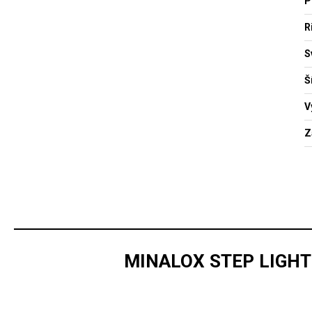
P
R
S
Š
V
Z
MINALOX STEP LIGHT