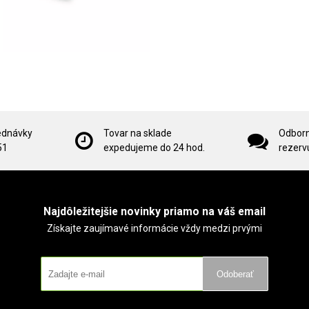
ednávky
Tovar na sklade
Odborn
51
expedujeme do 24 hod.
rezervu
Najdôležitejšie novinky priamo na váš email
Získajte zaujímavé informácie vždy medzi prvými
Odoberať