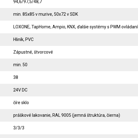
94,6/97,5/48,7
min. 85x85 v murive, 50x72 v SDK
LOXONE, TapHome, Ampio, KNX, ďalšie systémy s PWM ovládan
Hliník, PVC
Zápustné, štvorcové
min. 50
38
24V DC
číre sklo
práškové lakovanie, RAL 9005 (jemná štruktúra, čierna)
3/3/3