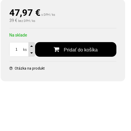
47,97
€
s DPH / ks
39 €
bez DPH / ks
Na sklade
Pridať do košíka
ks
Otázka na produkt