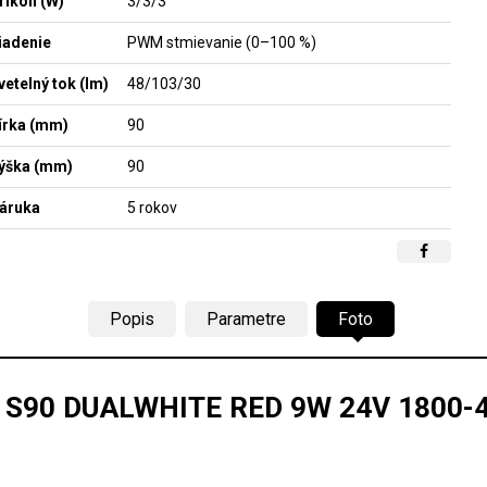
ríkon (W)
3/3/3
iadenie
PWM stmievanie (0–100 %)
vetelný tok (lm)
48/103/30
írka (mm)
90
ýška (mm)
90
áruka
5 rokov
Popis
Parametre
Foto
 S90 DUALWHITE RED 9W 24V 1800-4