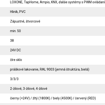
LOXONE, TapHome, Ampio, KNX, ďalšie systémy s PWM ovládan
Hliník, PVC
Zápustné, štvorcové
min. 50
38
24V DC
číre sklo
práškové lakovanie, RAL 9003 (jemná štruktúra, bielá)
3/3/3
2-žilové, 3-žilové, 4-žilové
čierny (+24V) / žltý (1800K) / biely (4500K) / červený (RED)