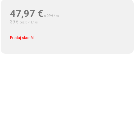
47,97
€
s DPH / ks
39 €
bez DPH / ks
Predaj skončil