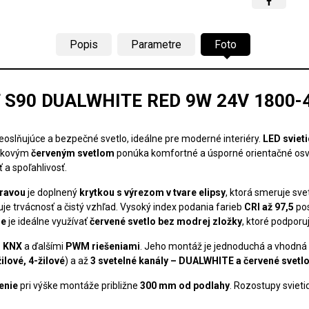
Popis
Parametre
Foto
 S90 DUALWHITE RED 9W 24V 1800-4
eoslňujúce a bezpečné svetlo, ideálne pre moderné interiéry.
LED svie
nkovým
červeným svetlom
ponúka komfortné a úsporné orientačné osve
 a spoľahlivosť.
pravou
je doplnený
krytkou s výrezom v tvare elipsy
, ktorá smeruje sv
je trvácnosť a čistý vzhľad. Vysoký index podania farieb
CRI až 97,5
pos
me
je ideálne využívať
červené svetlo bez modrej zložky
, ktoré podporu
, KNX
a ďalšími
PWM riešeniami
. Jeho montáž je jednoduchá a vhodná
žilové, 4-žilové
) a až
3 svetelné kanály – DUALWHITE a červené svetlo
enie
pri výške montáže približne
300 mm od podlahy
. Rozostupy svieti