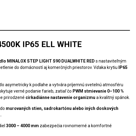
500K IP65 ELL WHITE
tidlo MINALOX STEP LIGHT S90 DUALWHITE RED
s nastaviteľným
tlenie do domácností aj komerčných priestorov. Vďaka krytiu
IP65
etlo asymetricky k podlahe a vytvára príjemnú svetelnú atmosféru
kytuje verné podanie farieb, zatiaľ čo
PWM stmievanie 0–100 %
je prirodzené
cirkadiánne nastavenie organizmu
a kvalitný spánok.
 do
murovaných stien, sadrokartónu alebo iných doskových
.
diel
3000 – 4000 mm
zabezpečia rovnomerné a komfortné