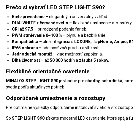
Prečo si vybrať LED STEP LIGHT S90?
Biele prevedenie
– elegantný a univerzálny vzhľad.
DUALWHITE + červené svetlo
– flexibilné nastavenie atmosféry.
CRI až 97,5
– prirodzené podanie farieb.
PWM stmievanie 0–100 %
– plynulé a bezblikanie.
Kompatibilita
– plná integrácia s
LOXONE, TapHome, Ampio, K
IP65 ochrana
– odolnosť voči prachu a vlhkosti.
Jednoduchá montáž
– viac možností zapojenia.
Dlhá životnosť
– až
50 000 hodín
a
záruka 5 rokov.
Flexibilné orientačné osvetlenie
MINALOX STEP LIGHT S90
je vhodné pre
chodby, schodiská, hotel
svetla podľa aktuálnych potrieb.
Odporúčané umiestnenie a rozostupy
Pre optimálne výsledky odporúčame inštalovať svietidlá v rozostup
So
STEP LIGHT S90
získate moderné LED osvetlenie, ktoré spája fu