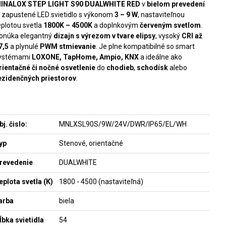
INALOX STEP LIGHT S90 DUALWHITE RED
v
bielom prevedení
e zapustené LED svietidlo s výkonom
3 – 9 W
, nastaviteľnou
eplotou svetla
1800K – 4500K
a doplnkovým
červeným svetlom
.
onúka elegantný
dizajn s výrezom v tvare elipsy
, vysoký
CRI až
7,5
a plynulé
PWM stmievanie
. Je plne kompatibilné so smart
ystémami
LOXONE, TapHome, Ampio, KNX
a ideálne ako
rientačné či nočné osvetlenie
do
chodieb
,
schodísk
alebo
ezidenčných priestorov
.
bj. čislo:
MNLXSL90S/9W/24V/DWR/IP65/EL/WH
yp
Stenové, orientačné
revedenie
DUALWHITE
eplota svetla (K)
1800 - 4500 (nastaviteľná)
arba
biela
ĺbka svietidla
54