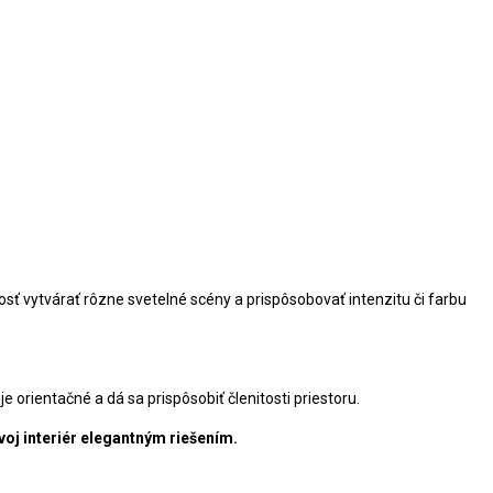
sť vytvárať rôzne svetelné scény a prispôsobovať intenzitu či farbu
e orientačné a dá sa prispôsobiť členitosti priestoru.
voj interiér elegantným riešením.