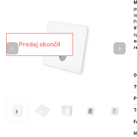
M
j
t
P
9
s
o
r
O
T
P
T
F
H