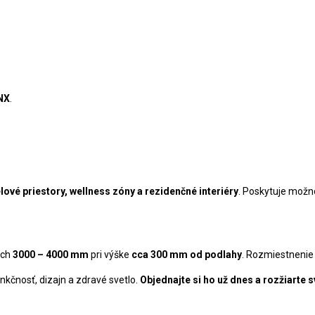
NX
.
ové priestory, wellness zóny a rezidenčné interiéry
. Poskytuje možno
och
3000 – 4000 mm
pri výške
cca 300 mm od podlahy
. Rozmiestnenie j
nkčnosť, dizajn a zdravé svetlo.
Objednajte si ho už dnes a rozžiarte s