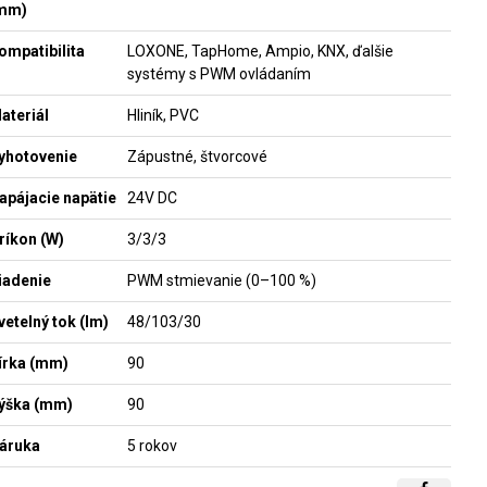
mm)
ompatibilita
LOXONE, TapHome, Ampio, KNX, ďalšie
systémy s PWM ovládaním
ateriál
Hliník, PVC
yhotovenie
Zápustné, štvorcové
apájacie napätie
24V DC
ríkon (W)
3/3/3
iadenie
PWM stmievanie (0–100 %)
vetelný tok (lm)
48/103/30
írka (mm)
90
ýška (mm)
90
áruka
5 rokov