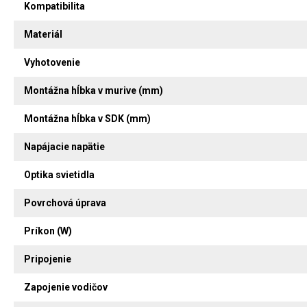
Kompatibilita
Materiál
Vyhotovenie
Montážna hĺbka v murive (mm)
Montážna hĺbka v SDK (mm)
Napájacie napätie
Optika svietidla
Povrchová úprava
Príkon (W)
Pripojenie
Zapojenie vodičov