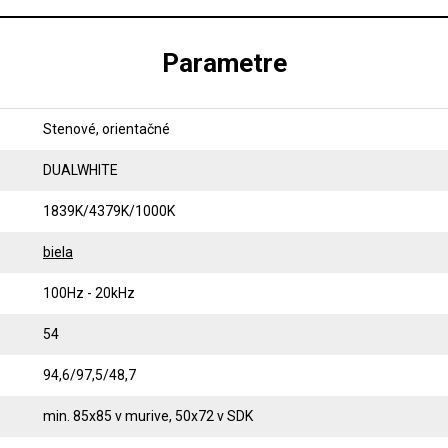
Parametre
Stenové, orientačné
DUALWHITE
1839K/4379K/1000K
biela
100Hz - 20kHz
54
94,6/97,5/48,7
min. 85x85 v murive, 50x72 v SDK