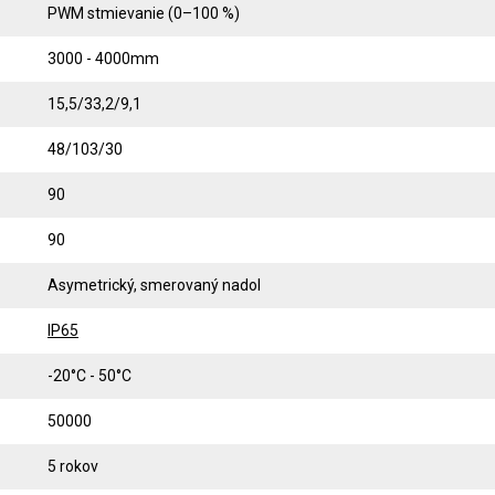
PWM stmievanie (0–100 %)
3000 - 4000mm
15,5/33,2/9,1
48/103/30
90
90
Asymetrický, smerovaný nadol
IP65
-20°C - 50°C
50000
5 rokov