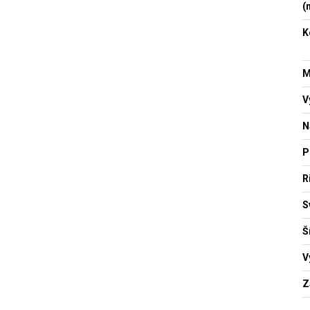
(
K
M
V
N
P
R
S
Š
V
Z