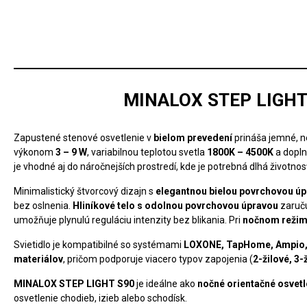
MINALOX STEP LIGHT
Zapustené stenové osvetlenie v
bielom prevedení
prináša jemné, n
výkonom
3 – 9 W
, variabilnou teplotou svetla
1800K – 4500K
a dopl
je vhodné aj do náročnejších prostredí, kde je potrebná dlhá životnosť
Minimalistický štvorcový dizajn s
elegantnou bielou povrchovou ú
bez oslnenia.
Hliníkové telo s odolnou povrchovou úpravou
zaruču
umožňuje plynulú reguláciu intenzity bez blikania. Pri
nočnom reži
Svietidlo je kompatibilné so systémami
LOXONE, TapHome, Ampio
materiálov
, pričom podporuje viacero typov zapojenia (
2-žilové, 3-
MINALOX STEP LIGHT S90
je ideálne ako
nočné orientačné osvetl
osvetlenie chodieb, izieb alebo schodísk.