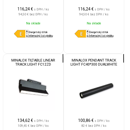
116,24
€
116,24
€
s DPH / ks
s DPH / ks
94,50 €
bez DPH / ks
94,50 €
bez DPH / ks
Na sklade
Na sklade
Energetický štítok
Energetický štítok
Informačný list výrobku
Informačný list výrobku
MINALOX TILTABLE LINEAR
MINALOX PENDANT TRACK
TRACK LIGHT FC12ZD
LIGHT FC40*300 DUALWHITE
DUALWHITE 12W 24V 120° 1800-
12W 24V 24° 1800-4500K BLACK
4500K BLACK
134,62
€
100,86
€
s DPH / ks
s DPH / ks
109,45 €
bez DPH / ks
82 €
bez DPH / ks