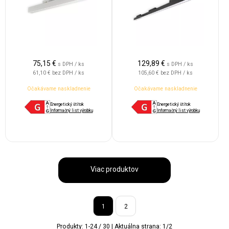
75,15
€
129,89
€
s DPH / ks
s DPH / ks
61,10 €
bez DPH / ks
105,60 €
bez DPH / ks
Očakávame naskladnenie
Očakávame naskladnenie
Energetický štítok
Energetický štítok
Informačný list výrobku
Informačný list výrobku
Viac produktov
1
2
Produkty:
1
-
24
/
30
| Aktuálna strana:
1
/
2