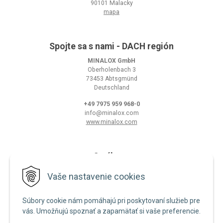
90101 Malacky
mapa
Spojte sa s nami - DACH región
MINALOX GmbH
Oberholenbach 3
73453 Abtsgmünd
Deutschland
+49 7975 959 968-0
info@minalox.com
www.minalox.com
O nákupe
Obchodné podmienky
Vaše nastavenie cookies
Ochrana osobných údajov
Súbory cookie nám pomáhajú pri poskytovaní služieb pre
Zásady používania cookies
vás. Umožňujú spoznať a zapamätať si vaše preferencie.