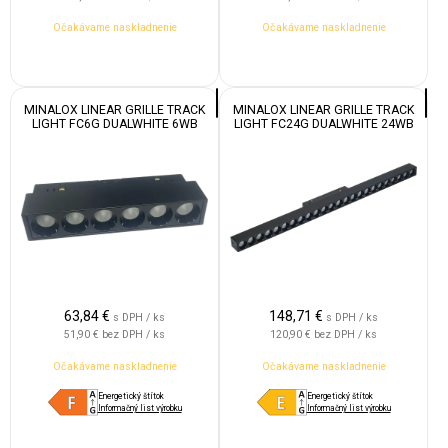
Očakávame naskladnenie
Očakávame naskladnenie
MINALOX LINEAR GRILLE TRACK
MINALOX LINEAR GRILLE TRACK
LIGHT FC6G DUALWHITE 6WB
LIGHT FC24G DUALWHITE 24WB
24V 24° 1800-4500K WHITE
24V 24° 1800-4500K WHITE
63,84
€
148,71
€
s DPH / ks
s DPH / ks
51,90 €
bez DPH / ks
120,90 €
bez DPH / ks
Očakávame naskladnenie
Očakávame naskladnenie
Energetický štítok
Energetický štítok
Informačný list výrobku
Informačný list výrobku