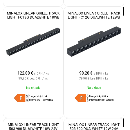
MINALOX LINEAR GRILLE TRACK
MINALOX LINEAR GRILLE TRACK
LIGHT FC18G DUALWHITE 18WB
LIGHT FC12G DUALWHITE 12WB
24V 24° 1800-4500K WHITE
24V 24° 1800-4500K WHITE
122,88
€
98,28
€
s DPH / ks
s DPH / ks
99,90 €
bez DPH / ks
79,90 €
bez DPH / ks
Na sklade
Na sklade
Energetický štítok
Energetický štítok
Informačný list výrobku
Informačný list výrobku
MINALOX LINEAR TRACK LIGHT
MINALOX LINEAR TRACK LIGHT
503-900 DUALWHITE 18W 24V
503-600 DUALWHITE 12W 24V