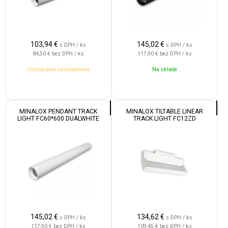
103,94
€
145,02
€
s DPH / ks
s DPH / ks
84,50 €
bez DPH / ks
117,90 €
bez DPH / ks
Očakávame naskladnenie
Na sklade
MINALOX PENDANT TRACK
MINALOX TILTABLE LINEAR
LIGHT FC60*600 DUALWHITE
TRACK LIGHT FC12ZD
12W 24V 24° 1800-4500K WHITE
DUALWHITE 12W 24V 120° 1800-
4500K WHITE
145,02
€
134,62
€
s DPH / ks
s DPH / ks
117,90 €
bez DPH / ks
109,45 €
bez DPH / ks