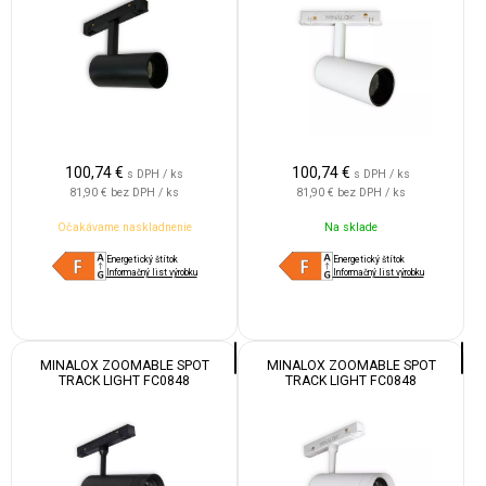
100,74
€
100,74
€
s DPH / ks
s DPH / ks
81,90 €
bez DPH / ks
81,90 €
bez DPH / ks
Očakávame naskladnenie
Na sklade
Energetický štítok
Energetický štítok
Informačný list výrobku
Informačný list výrobku
MINALOX ZOOMABLE SPOT
MINALOX ZOOMABLE SPOT
TRACK LIGHT FC0848
TRACK LIGHT FC0848
DUALWHITE 12W 24V 15-55°
DUALWHITE 12W 24V 15-55°
1800-4500K BLACK
1800-4500K WHITE