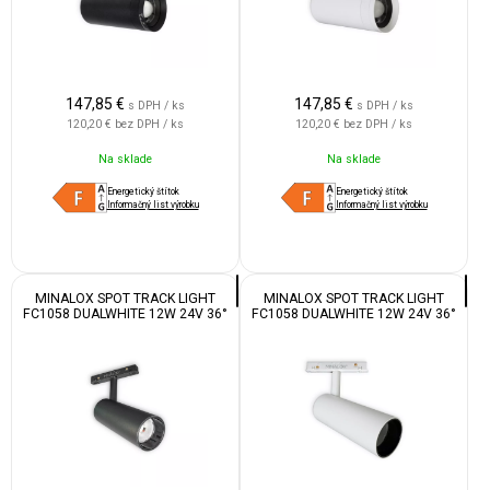
147,85
€
147,85
€
s DPH / ks
s DPH / ks
120,20 €
bez DPH / ks
120,20 €
bez DPH / ks
Na sklade
Na sklade
Energetický štítok
Energetický štítok
Informačný list výrobku
Informačný list výrobku
MINALOX SPOT TRACK LIGHT
MINALOX SPOT TRACK LIGHT
FC1058 DUALWHITE 12W 24V 36°
FC1058 DUALWHITE 12W 24V 36°
1800-4500K BLACK
1800-4500K WHITE