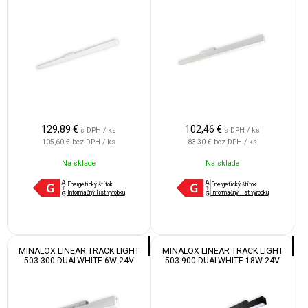
120° 1800-4500K WHITE
120° 1800-4500K WHITE
129,89
€
102,46
€
s DPH / ks
s DPH / ks
105,60 €
bez DPH / ks
83,30 €
bez DPH / ks
Na sklade
Na sklade
Energetický štítok
Energetický štítok
Informačný list výrobku
Informačný list výrobku
MINALOX LINEAR TRACK LIGHT
MINALOX LINEAR TRACK LIGHT
503-300 DUALWHITE 6W 24V
503-900 DUALWHITE 18W 24V
120° 1800-4500K WHITE
120° 1800-4500K BLACK