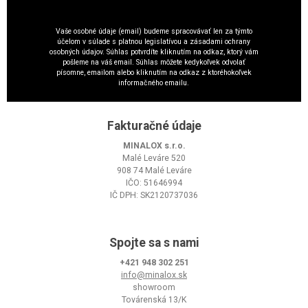
Vaše osobné údaje (email) budeme spracovávať len za týmto
účelom v súlade s platnou legislatívou a zásadami ochrany
osobných údajov. Súhlas potvrdíte kliknutím na odkaz, ktorý vám
pošleme na váš email. Súhlas môžete kedykoľvek odvolať
písomne, emailom alebo kliknutím na odkaz z ktoréhokoľvek
informačného emailu.
Fakturačné údaje
MINALOX s.r.o.
Malé Leváre 520
908 74 Malé Leváre
IČO: 51646994
IČ DPH: SK2120737036
Spojte sa s nami
+421 948 302 251
info@minalox.sk
showroom
Továrenská 13/K