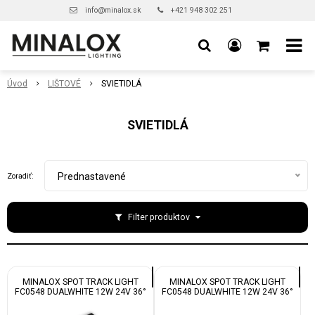
info@minalox.sk
+421 948 302 251
Úvod
LIŠTOVÉ
SVIETIDLÁ
SVIETIDLÁ
Prednastavené
Zoradiť:
Filter produktov
MINALOX SPOT TRACK LIGHT
MINALOX SPOT TRACK LIGHT
FC0548 DUALWHITE 12W 24V 36°
FC0548 DUALWHITE 12W 24V 36°
1800-4500K BLACK
1800-4500K WHITE