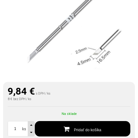
9,84
€
s DPH / ks
8 €
bez DPH / ks
Na sklade
ks
Pridať do košíka