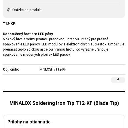
Otázka na produkt
T12-KF
Doporučený hrot pre LED pásy
Nožový hrot s veľmi jemnou pracovnou hranou určený pre presné
spájkovanie LED pásov, LED modulov a elektronických súčiastok. Umožňuje
prenášať teplo špičkou aj celou hranou hrotu, čo výrazne uľahčuje
spájkovanie medených plošiek LED pásov.
Obj. čislo:
MNLXSIT/T12-KF
MINALOX Soldering Iron Tip T12-KF (Blade Tip)
Prílohy na stiahnutie