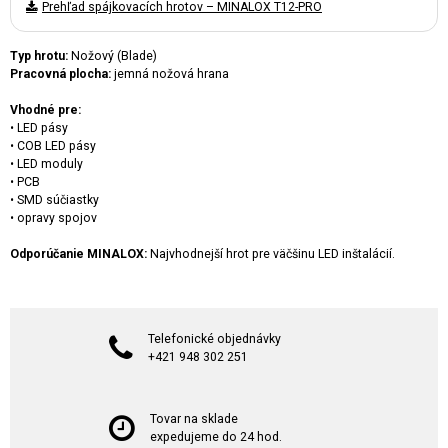
Prehľad spájkovacích hrotov – MINALOX T12-PRO
Typ hrotu:
Nožový (Blade)
Pracovná plocha:
jemná nožová hrana
Vhodné pre:
• LED pásy
• COB LED pásy
• LED moduly
• PCB
• SMD súčiastky
• opravy spojov
Odporúčanie MINALOX:
Najvhodnejší hrot pre väčšinu LED inštalácií.
Telefonické objednávky
+421 948 302 251
Tovar na sklade
expedujeme do 24 hod.