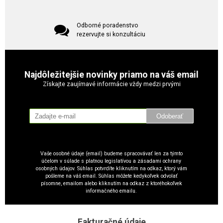
Odborné poradenstvo
rezervujte si konzultáciu
Najdôležitejšie novinky priamo na váš email
Získajte zaujímavé informácie vždy medzi prvými
Odoberať
Vaše osobné údaje (email) budeme spracovávať len za týmto
účelom v súlade s platnou legislatívou a zásadami ochrany
osobných údajov. Súhlas potvrdíte kliknutím na odkaz, ktorý vám
pošleme na váš email. Súhlas môžete kedykoľvek odvolať
písomne, emailom alebo kliknutím na odkaz z ktoréhokoľvek
informačného emailu.
Fakturačné údaje