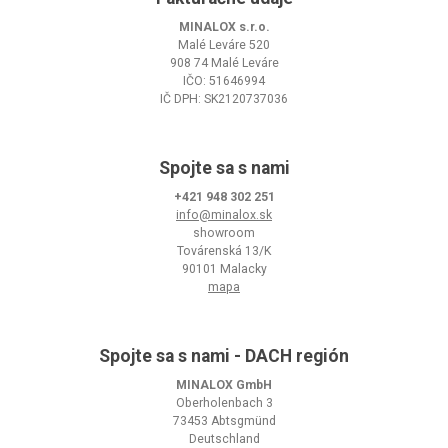
MINALOX s.r.o.
Malé Leváre 520
908 74 Malé Leváre
IČO: 51646994
IČ DPH: SK2120737036
Spojte sa s nami
+421 948 302 251
info@minalox.sk
showroom
Továrenská 13/K
90101 Malacky
mapa
Spojte sa s nami - DACH región
MINALOX GmbH
Oberholenbach 3
73453 Abtsgmünd
Deutschland