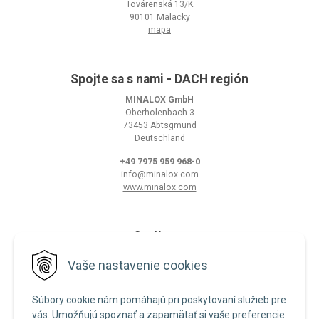
Továrenská 13/K
90101 Malacky
mapa
Spojte sa s nami - DACH región
MINALOX GmbH
Oberholenbach 3
73453 Abtsgmünd
Deutschland
+49 7975 959 968-0
info@minalox.com
www.minalox.com
O nákupe
Obchodné podmienky
Vaše nastavenie cookies
Ochrana osobných údajov
Súbory cookie nám pomáhajú pri poskytovaní služieb pre
Zásady používania cookies
vás. Umožňujú spoznať a zapamätať si vaše preferencie.