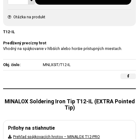
Otázka na produkt
T12-IL
Predĺžený precízny hrot
Vhodný na spájkovanie v hlbších alebo horšie prístupných miestach.
Obj. čislo:
MNLXSIT/T12-IL
MINALOX Soldering Iron Tip T12-IL (EXTRA Pointed
Tip)
Prílohy na stiahnutie
Prehľad spájkovacích hrotov – MINALOX T12-PRO