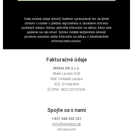
Vaše osobné údaje (email) budeme spracovávať len za týmto
účelom v súlade s platnou legislatívou a zásadami ochrany
osobných údajov. Súhlas potvrdíte kliknutím na odkaz, ktorý vám
pošleme na váš email. Súhlas môžete kedykoľvek odvolať
písomne, emailom alebo kliknutím na odkaz z ktoréhokoľvek
informačného emailu.
Fakturačné údaje
MINALOX s.r.o.
Malé Leváre 520
908 74 Malé Leváre
IČO: 51646994
IČ DPH: SK2120737036
Spojte sa s nami
+421 948 302 251
info@minalox.sk
showroom