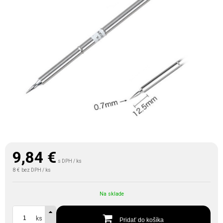
9,84
€
s DPH / ks
8 €
bez DPH / ks
Na sklade
ks
Pridať do košíka