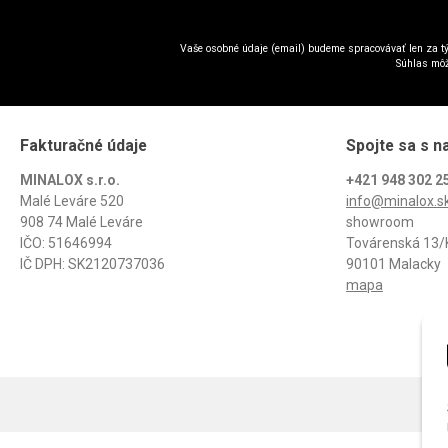
Vaše osobné údaje (email) budeme spracovávať len za tý
Súhlas môž
Fakturačné údaje
Spojte sa s n
MINALOX s.r.o.
+421 948 302 2
Malé Leváre 520
info@minalox.s
908 74 Malé Leváre
showroom
IČO: 51646994
Továrenská 13/
IČ DPH: SK2120737036
90101 Malacky
mapa