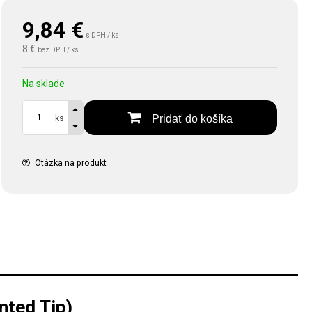
9,84
€
s DPH / ks
8 €
bez DPH / ks
Na sklade
Pridať do košíka
ks
Otázka na produkt
nted Tip)