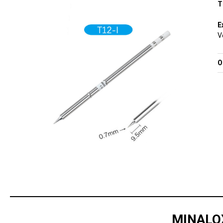
T
E
V
O
MINALOX 