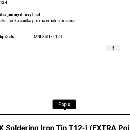
12-I
xtra jemný ihlový hrot
eľmi tenká špička pre maximálnu presnosť.
bj. čislo:
MNLXSIT/T12-I
Popis
Soldering Iron Tip T12-I (EXTRA Poi