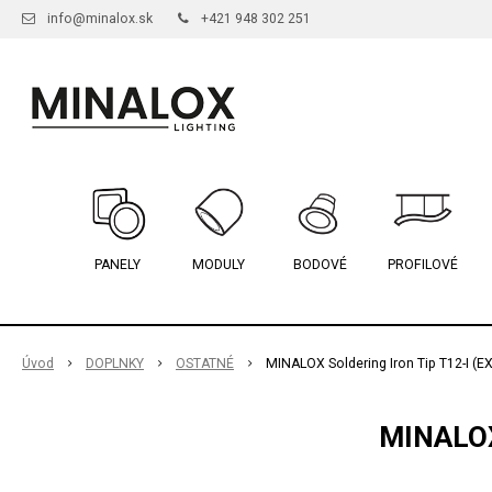
info@minalox.sk
+421 948 302 251
PANELY
MODULY
BODOVÉ
PROFILOVÉ
Úvod
DOPLNKY
OSTATNÉ
MINALOX Soldering Iron Tip T12-I (E
MINALOX 