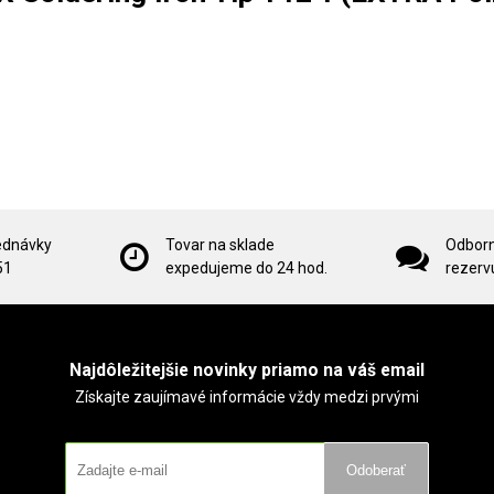
ednávky
Tovar na sklade
Odborn
51
expedujeme do 24 hod.
rezervu
Najdôležitejšie novinky priamo na váš email
Získajte zaujímavé informácie vždy medzi prvými
Odoberať