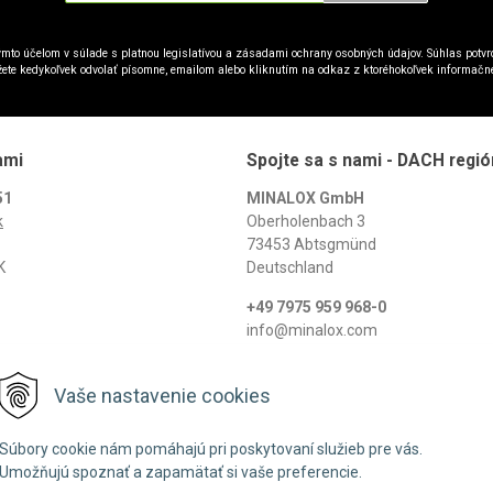
mto účelom v súlade s platnou legislatívou a zásadami ochrany osobných údajov. Súhlas potvrd
ete kedykoľvek odvolať písomne, emailom alebo kliknutím na odkaz z ktoréhokoľvek informačn
ami
Spojte sa s nami - DACH regió
51
MINALOX GmbH
k
Oberholenbach 3
73453 Abtsgmünd
K
Deutschland
+49 7975 959 968-0
info@minalox.com
www.minalox.com
Vaše nastavenie cookies
© 2026 Minalox •
NextShop
&
e-shop Pohoda Connector
by
NextCom s.r.o.
Súbory cookie nám pomáhajú pri poskytovaní služieb pre vás.
Umožňujú spoznať a zapamätať si vaše preferencie.