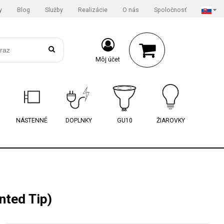
y
Blog
Služby
Realizácie
O nás
Spoločnosť
Môj účet
NÁSTENNÉ
DOPLNKY
GU10
ŽIAROVKY
nted Tip)