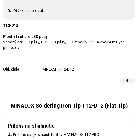
Otázka na produkt
T12-D12
Plochý hrot pre LED pásy
Vhodný pre LED pásy, COB LED pásy, LED moduly, PCB a vodiče malých
prierezov.
Obj. čislo:
MNLXSIT/T12-D12
MINALOX Soldering Iron Tip T12-D12 (Flat Tip)
Prílohy na stiahnutie
Prehľad spájkovacích hrotov – MINALOX T12-PRO