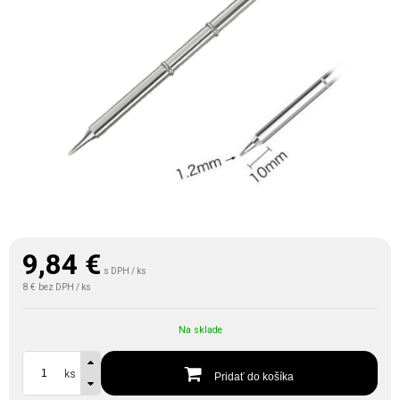
9,84
€
s DPH / ks
8 €
bez DPH / ks
Na sklade
ks
Pridať do košíka