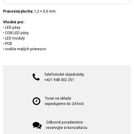
Pracovná plocha:
1,2 × 0,5 mm
Vhodné pre:
• LED pásy
• COB LED pásy
• LED moduly
• PCB
• vodiče malých prierezov
Telefonické objednávky
+421 948 302 251
Tovar na sklade
expedujeme do 24 hod.
Odborné poradenstvo
rezervujte si konzultáciu