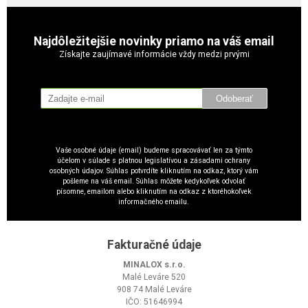
Najdôležitejšie novinky priamo na váš email
Získajte zaujímavé informácie vždy medzi prvými
Odoberať
Vaše osobné údaje (email) budeme spracovávať len za týmto
účelom v súlade s platnou legislatívou a zásadami ochrany
osobných údajov. Súhlas potvrdíte kliknutím na odkaz, ktorý vám
pošleme na váš email. Súhlas môžete kedykoľvek odvolať
písomne, emailom alebo kliknutím na odkaz z ktoréhokoľvek
informačného emailu.
Fakturačné údaje
MINALOX s.r.o.
Malé Leváre 520
908 74 Malé Leváre
IČO: 51646994