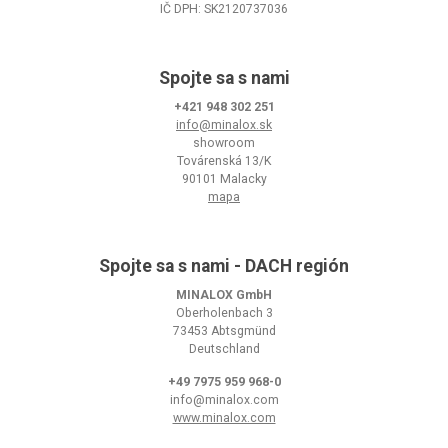
IČ DPH: SK2120737036
Spojte sa s nami
+421 948 302 251
info@minalox.sk
showroom
Továrenská 13/K
90101 Malacky
mapa
Spojte sa s nami - DACH región
MINALOX GmbH
Oberholenbach 3
73453 Abtsgmünd
Deutschland
+49 7975 959 968-0
info@minalox.com
www.minalox.com