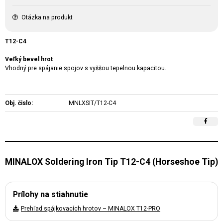
Otázka na produkt
T12-C4
Veľký bevel hrot
Vhodný pre spájanie spojov s vyššou tepelnou kapacitou.
Obj. čislo:
MNLXSIT/T12-C4
MINALOX Soldering Iron Tip T12-C4 (Horseshoe Tip)
Prílohy na stiahnutie
Prehľad spájkovacích hrotov – MINALOX T12-PRO