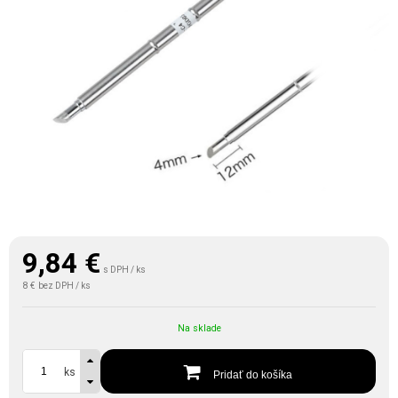
9,84
€
s DPH / ks
8 €
bez DPH / ks
Na sklade
ks
Pridať do košíka