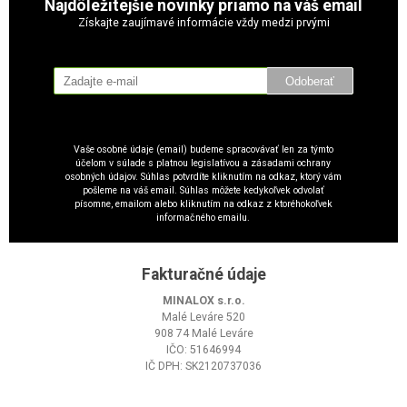
Najdôležitejšie novinky priamo na váš email
Získajte zaujímavé informácie vždy medzi prvými
Odoberať
Vaše osobné údaje (email) budeme spracovávať len za týmto
účelom v súlade s platnou legislatívou a zásadami ochrany
osobných údajov. Súhlas potvrdíte kliknutím na odkaz, ktorý vám
pošleme na váš email. Súhlas môžete kedykoľvek odvolať
písomne, emailom alebo kliknutím na odkaz z ktoréhokoľvek
informačného emailu.
Fakturačné údaje
MINALOX s.r.o.
Malé Leváre 520
908 74 Malé Leváre
IČO: 51646994
IČ DPH: SK2120737036