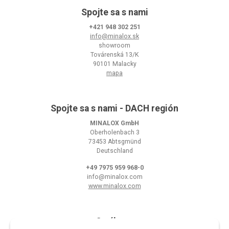
Spojte sa s nami
+421 948 302 251
info@minalox.sk
showroom
Továrenská 13/K
90101 Malacky
mapa
Spojte sa s nami - DACH región
MINALOX GmbH
Oberholenbach 3
73453 Abtsgmünd
Deutschland
+49 7975 959 968-0
info@minalox.com
www.minalox.com
O nákupe