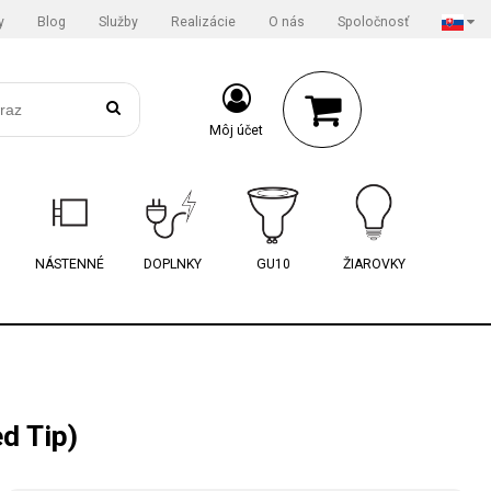
y
Blog
Služby
Realizácie
O nás
Spoločnosť
Môj účet
NÁSTENNÉ
DOPLNKY
GU10
ŽIAROVKY
d Tip)