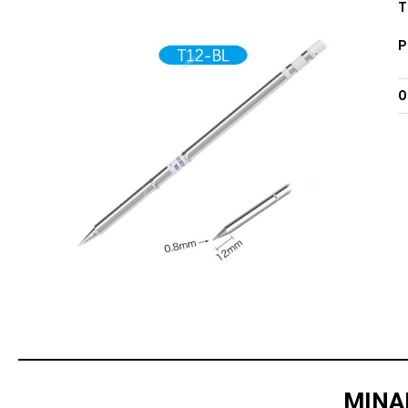
T
P
O
MINAL