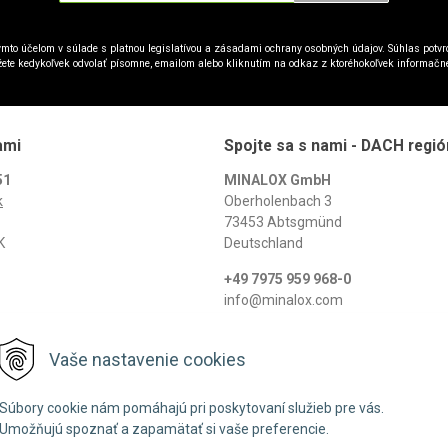
mto účelom v súlade s platnou legislatívou a zásadami ochrany osobných údajov. Súhlas potvrd
ete kedykoľvek odvolať písomne, emailom alebo kliknutím na odkaz z ktoréhokoľvek informačn
ami
Spojte sa s nami - DACH regió
51
MINALOX GmbH
k
Oberholenbach 3
73453 Abtsgmünd
K
Deutschland
+49 7975 959 968-0
info@minalox.com
www.minalox.com
Vaše nastavenie cookies
© 2026 Minalox •
NextShop
&
e-shop Pohoda Connector
by
NextCom s.r.o.
Súbory cookie nám pomáhajú pri poskytovaní služieb pre vás.
Umožňujú spoznať a zapamätať si vaše preferencie.