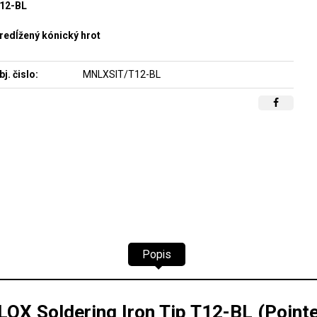
12-BL
redĺžený kónický hrot
bj. čislo:
MNLXSIT/T12-BL
Popis
OX Soldering Iron Tip T12-BL (Pointe