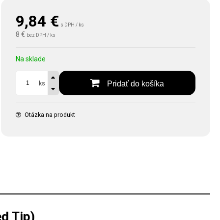
9,84
€
s DPH / ks
8 €
bez DPH / ks
Na sklade
Pridať do košíka
ks
Otázka na produkt
d Tip)