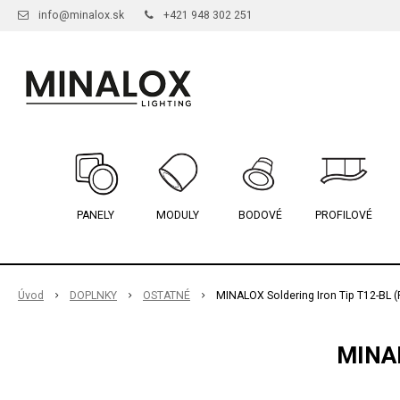
info@minalox.sk
+421 948 302 251
PANELY
MODULY
BODOVÉ
PROFILOVÉ
Úvod
DOPLNKY
OSTATNÉ
MINALOX Soldering Iron Tip T12-BL (
MINAL