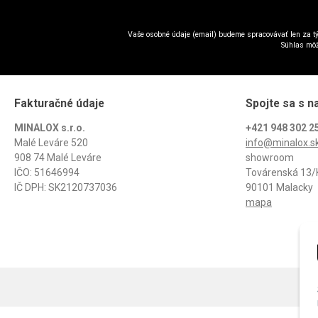
Vaše osobné údaje (email) budeme spracovávať len za tý
Súhlas môž
Fakturačné údaje
Spojte sa s n
MINALOX s.r.o.
+421 948 302 2
Malé Leváre 520
info@minalox.s
908 74 Malé Leváre
showroom
IČO: 51646994
Továrenská 13/
IČ DPH: SK2120737036
90101 Malacky
mapa