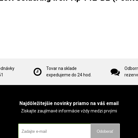
ednávky
Tovar na sklade
Odborn
51
expedujeme do 24 hod.
rezervu
Najdôležitejšie novinky priamo na váš email
Získajte zaujímavé informácie vždy medzi prvými
Odoberať