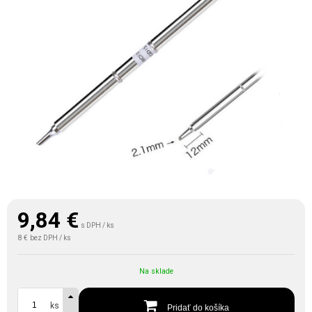
9,84
€
s DPH / ks
8 €
bez DPH / ks
Na sklade
ks
Pridať do košíka