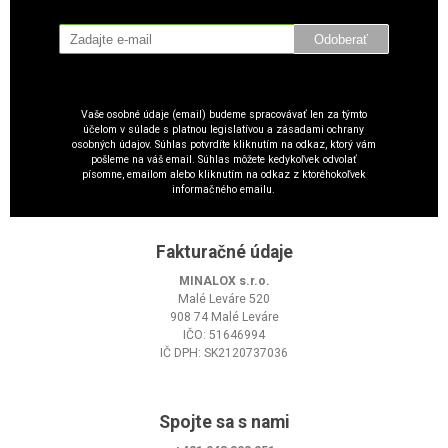
Odoberať
Vaše osobné údaje (email) budeme spracovávať len za týmto
účelom v súlade s platnou legislatívou a zásadami ochrany
osobných údajov. Súhlas potvrdíte kliknutím na odkaz, ktorý vám
pošleme na váš email. Súhlas môžete kedykoľvek odvolať
písomne, emailom alebo kliknutím na odkaz z ktoréhokoľvek
informačného emailu.
Fakturačné údaje
MINALOX s.r.o.
Malé Leváre 520
908 74 Malé Leváre
IČO: 51646994
IČ DPH: SK2120737036
Spojte sa s nami