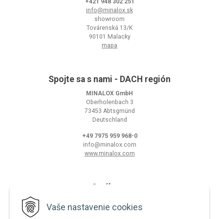
+421 948 302 251
info@minalox.sk
showroom
Továrenská 13/K
90101 Malacky
mapa
Spojte sa s nami - DACH región
MINALOX GmbH
Oberholenbach 3
73453 Abtsgmünd
Deutschland
+49 7975 959 968-0
info@minalox.com
www.minalox.com
O nákupe
Obchodné podmienky
Vaše nastavenie cookies
Ochrana osobných údajov