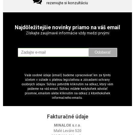
rezervujte si konzultáciu
Najdôležitejšie novinky priamo na váš email
Získajte zaujímavé informácie vždy medzi prvými
Odoberať
Vaše osobné údaje (email) budeme spracovávať len za týmto
účelom v súlade s platnou legislatívou a zásadami ochrany
osobných údajov. Súhlas potvrdíte kliknutím na odkaz, ktorý vám
pošleme na váš email. Súhlas môžete kedykoľvek odvolať
písomne, emailom alebo kliknutím na odkaz z ktoréhokoľvek
informačného emailu.
Fakturačné údaje
MINALOX s.r.o.
Malé Leváre 520