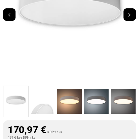
170,97
€
s DPH / ks
139 €
bez DPH / ks