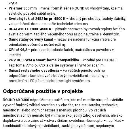
krytie.
Priemer 300 mm
– menší formát série ROUND 60 vhodný tam, kde má
svietidlo pôsobiť subtílnejšie.
Svetelný tok až 2452 lm pri 4500 K
– vhodný pre chodby, toalety, šatníky,
vstupné časti domu a menšie technické priestory.
DUALWHITE 1800–4500 K
– plynule nastaviteľný rozsah teploty bieleho
svetla od veľmi teplého večerného tónu až po neutrálnejší denný tón.
Samostatný červený kanál
– nezávisle riadená funkčná vrstva pre
orientačné, večerné a nočné režimy.
CRI až 96,2
– prirodzené podanie farieb, materiálov a povrchov v
interiéri.
24 V DC, PWM a smart-home kompatibilita
– vhodné pre LOXONE,
TapHome, Ampio, KNX a ďalšie systémy s PWM ovládaním.
Súčasť vrstveného osvetlenia
– vo väčších priestoroch ho
odporúčame kombinovať s bodovými svietidlami, nepriamym
osvetlením, LED pásmi alebo tracklight systémom.
Odporúčané použitie v projekte
ROUND 60 D300 odporúčame použiť tam, kde má menšie stropné svietidlo
vytvoriť funkčný základ osvetlenia v chodbe, toalete, šatníku, technickej
miestnosti alebo inom priestore s menšou plochou. Vo väčších
miestnostiach by nemalo byť vnímané ako jediný zdroj osvetlenia, ale ako
doplnková alebo zónová vrstva v širšom svetelnom koncepte – napríklad v
kombinácii s bodovými svietidlami, tracklight systémom, nepriamym