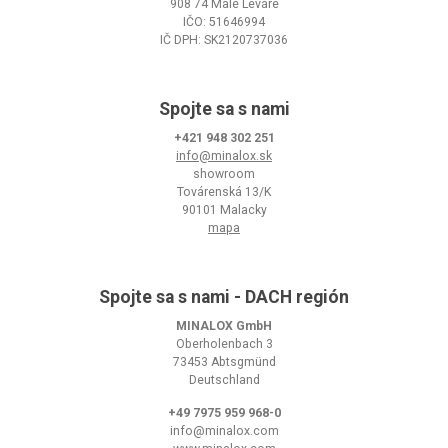
908 74 Malé Leváre
IČO: 51646994
IČ DPH: SK2120737036
Spojte sa s nami
+421 948 302 251
info@minalox.sk
showroom
Továrenská 13/K
90101 Malacky
mapa
Spojte sa s nami - DACH región
MINALOX GmbH
Oberholenbach 3
73453 Abtsgmünd
Deutschland
+49 7975 959 968-0
info@minalox.com