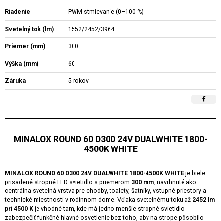
Riadenie
PWM stmievanie (0–100 %)
Svetelný tok (lm)
1552/2452/3964
Priemer (mm)
300
Výška (mm)
60
Záruka
5 rokov
MINALOX ROUND 60 D300 24V DUALWHITE 1800-
4500K WHITE
MINALOX ROUND 60 D300 24V DUALWHITE 1800-4500K WHITE
je biele
prisadené stropné LED svietidlo s priemerom
300 mm
, navrhnuté ako
centrálna svetelná vrstva pre chodby, toalety, šatníky, vstupné priestory a
technické miestnosti v rodinnom dome. Vďaka svetelnému toku až
2452 lm
pri 4500 K
je vhodné tam, kde má jedno menšie stropné svietidlo
zabezpečiť funkčné hlavné osvetlenie bez toho, aby na strope pôsobilo