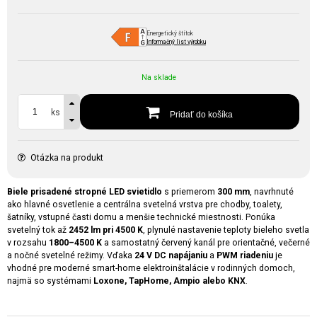
Energetický štítok
Informačný list výrobku
Na sklade
ks
Pridať do košíka
Otázka na produkt
Biele prisadené stropné LED svietidlo
s priemerom
300 mm
, navrhnuté
ako hlavné osvetlenie a centrálna svetelná vrstva pre chodby, toalety,
šatníky, vstupné časti domu a menšie technické miestnosti. Ponúka
svetelný tok až
2452 lm pri 4500 K
, plynulé nastavenie teploty bieleho svetla
v rozsahu
1800–4500 K
a samostatný červený kanál pre orientačné, večerné
a nočné svetelné režimy. Vďaka
24 V DC napájaniu
a
PWM riadeniu
je
vhodné pre moderné smart-home elektroinštalácie v rodinných domoch,
najmä so systémami
Loxone, TapHome, Ampio alebo KNX
.