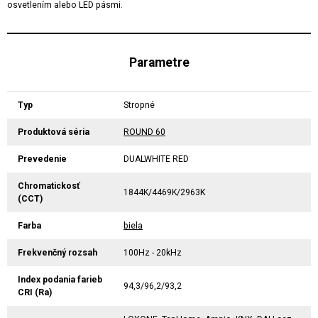
osvetlením alebo LED pásmi.
Parametre
Typ
Stropné
Produktová séria
ROUND 60
Prevedenie
DUALWHITE RED
Chromatickosť
1844K/4469K/2963K
(CCT)
Farba
biela
Frekvenčný rozsah
100Hz - 20kHz
Index podania farieb
94,3/96,2/93,2
CRI (Ra)