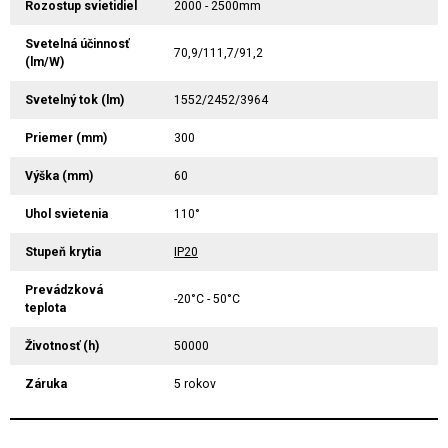
Rozostup svietidiel
2000 - 2500mm
Svetelná účinnosť
70,9/111,7/91,2
(lm/W)
Svetelný tok (lm)
1552/2452/3964
Priemer (mm)
300
Výška (mm)
60
Uhol svietenia
110°
Stupeň krytia
IP20
Prevádzková
-20°C - 50°C
teplota
Životnosť (h)
50000
Záruka
5 rokov