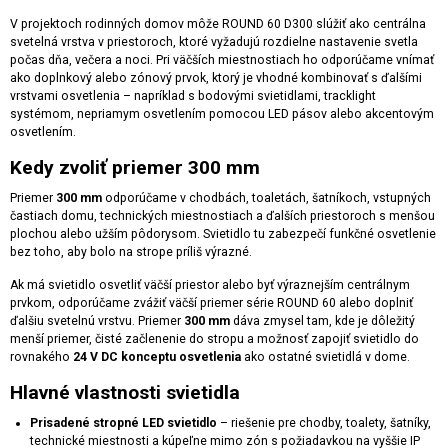
V projektoch rodinných domov môže ROUND 60 D300 slúžiť ako centrálna
svetelná vrstva v priestoroch, ktoré vyžadujú rozdielne nastavenie svetla
počas dňa, večera a noci. Pri väčších miestnostiach ho odporúčame vnímať
ako doplnkový alebo zónový prvok, ktorý je vhodné kombinovať s ďalšími
vrstvami osvetlenia – napríklad s bodovými svietidlami, tracklight
systémom, nepriamym osvetlením pomocou LED pásov alebo akcentovým
osvetlením.
Kedy zvoliť priemer 300 mm
Priemer
300 mm
odporúčame v chodbách, toaletách, šatníkoch, vstupných
častiach domu, technických miestnostiach a ďalších priestoroch s menšou
plochou alebo užším pôdorysom. Svietidlo tu zabezpečí funkčné osvetlenie
bez toho, aby bolo na strope príliš výrazné.
Ak má svietidlo osvetliť väčší priestor alebo byť výraznejším centrálnym
prvkom, odporúčame zvážiť väčší priemer série ROUND 60 alebo doplniť
ďalšiu svetelnú vrstvu. Priemer
300 mm
dáva zmysel tam, kde je dôležitý
menší priemer, čisté začlenenie do stropu a možnosť zapojiť svietidlo do
rovnakého
24 V DC konceptu osvetlenia
ako ostatné svietidlá v dome.
Hlavné vlastnosti svietidla
Prisadené stropné LED svietidlo
– riešenie pre chodby, toalety, šatníky,
technické miestnosti a kúpeľne mimo zón s požiadavkou na vyššie IP