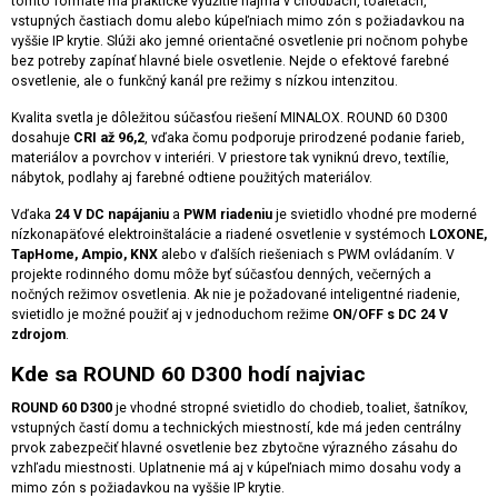
tomto formáte má praktické využitie najmä v chodbách, toaletách,
vstupných častiach domu alebo kúpeľniach mimo zón s požiadavkou na
vyššie IP krytie. Slúži ako jemné orientačné osvetlenie pri nočnom pohybe
bez potreby zapínať hlavné biele osvetlenie. Nejde o efektové farebné
osvetlenie, ale o funkčný kanál pre režimy s nízkou intenzitou.
Kvalita svetla je dôležitou súčasťou riešení MINALOX. ROUND 60 D300
dosahuje
CRI až 96,2
, vďaka čomu podporuje prirodzené podanie farieb,
materiálov a povrchov v interiéri. V priestore tak vyniknú drevo, textílie,
nábytok, podlahy aj farebné odtiene použitých materiálov.
Vďaka
24 V DC napájaniu
a
PWM riadeniu
je svietidlo vhodné pre moderné
nízkonapäťové elektroinštalácie a riadené osvetlenie v systémoch
LOXONE,
TapHome, Ampio, KNX
alebo v ďalších riešeniach s PWM ovládaním. V
projekte rodinného domu môže byť súčasťou denných, večerných a
nočných režimov osvetlenia. Ak nie je požadované inteligentné riadenie,
svietidlo je možné použiť aj v jednoduchom režime
ON/OFF s DC 24 V
zdrojom
.
Kde sa ROUND 60 D300 hodí najviac
ROUND 60 D300
je vhodné stropné svietidlo do chodieb, toaliet, šatníkov,
vstupných častí domu a technických miestností, kde má jeden centrálny
prvok zabezpečiť hlavné osvetlenie bez zbytočne výrazného zásahu do
vzhľadu miestnosti. Uplatnenie má aj v kúpeľniach mimo dosahu vody a
mimo zón s požiadavkou na vyššie IP krytie.