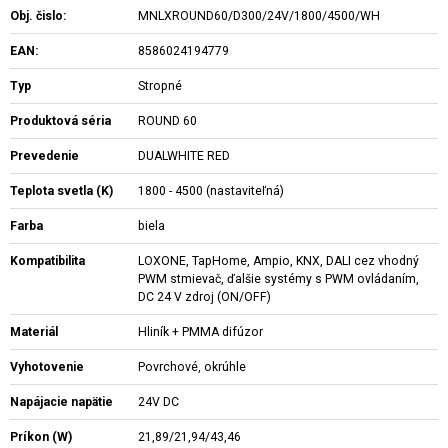
Obj. čislo:
MNLXROUND60/D300/24V/1800/4500/WH
EAN:
8586024194779
Typ
Stropné
Produktová séria
ROUND 60
Prevedenie
DUALWHITE RED
Teplota svetla (K)
1800 - 4500 (nastaviteľná)
Farba
biela
Kompatibilita
LOXONE, TapHome, Ampio, KNX, DALI cez vhodný
PWM stmievač, ďalšie systémy s PWM ovládaním,
DC 24 V zdroj (ON/OFF)
Materiál
Hliník + PMMA difúzor
Vyhotovenie
Povrchové, okrúhle
Napájacie napätie
24V DC
Príkon (W)
21,89/21,94/43,46