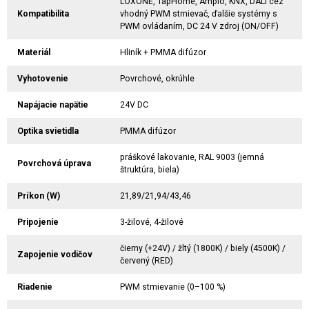
LOXONE, TapHome, Ampio, KNX, DALI cez
Kompatibilita
vhodný PWM stmievač, ďalšie systémy s
PWM ovládaním, DC 24 V zdroj (ON/OFF)
Materiál
Hliník + PMMA difúzor
Vyhotovenie
Povrchové, okrúhle
Napájacie napätie
24V DC
Optika svietidla
PMMA difúzor
práškové lakovanie, RAL 9003 (jemná
Povrchová úprava
štruktúra, biela)
Príkon (W)
21,89/21,94/43,46
Pripojenie
3-žilové, 4-žilové
čierny (+24V) / žltý (1800K) / biely (4500K) /
Zapojenie vodičov
červený (RED)
Riadenie
PWM stmievanie (0–100 %)