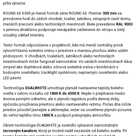
príliš výrazne.
ROUND 60 D300 je menší formát série ROUND 60. Priemer
300 mm
sa
prirodzene hodí do užších chodieb, toaliet, šatníkov, vstupných častí domu,
menších pracovní alebo technických miestností. Biele prevedenie
RAL 9003
s jemnou štruktúrou podporuje nenápadné začlenenie do stropu a čistý
vizuálny základ interiéru.
Tento formát odporúčame v projektoch, kde má menší centrálny prvok
vytvoriť hlavnú svetelnú vrstvu v priestore s menšou plochou alebo užším
pôdorysom. V chodbách, toaletách, šatníkoch alebo technických
miestnostiach môže fungovať samostatne. Vo väčších miestnostiach dáva
zmysel ako doplnková alebo zónová svetelná vrstva v kombinácii s
bodovými svietidlami, tracklight systémom, nepriamym osvetlením alebo
LED pásmi.
Technológia
DUALWHITE
umožňuje plynulé nastavenie teploty bieleho
svetla v celom rozsahu od
1800 K do 4500 K
. Nejde o prepínanie medzi
dvoma pevnými odtieňmi, ale o plynulú reguláciu podľa dennej doby,
spôsobu používania priestoru alebo nastaveného režimu. Počas dňa môže
priestor pôsobiť jasnejšie a aktívnejšie, večer sa osvetlenie plynulo posunie
do veľmi teplého tónu
1800 K
a podporí pokojnejšiu atmosféru.
Okrem technológie DUALWHITE je svietidlo vybavené samostatným
červeným kanálom
, ktorý je možné riadiť nezávisle od bieleho svetla. Pri