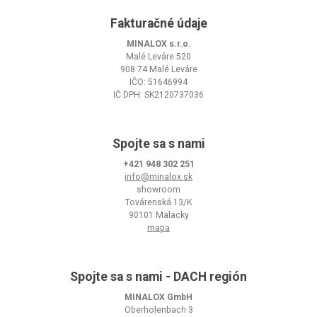
Fakturačné údaje
MINALOX s.r.o.
Malé Leváre 520
908 74 Malé Leváre
IČO: 51646994
IČ DPH: SK2120737036
Spojte sa s nami
+421 948 302 251
info@minalox.sk
showroom
Továrenská 13/K
90101 Malacky
mapa
Spojte sa s nami - DACH región
MINALOX GmbH
Oberholenbach 3