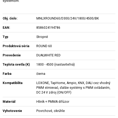
systémom.
Obj. čislo:
MNLXROUND60/D300/24V/1800/4500/BK
EAN:
8586024194786
Typ
Stropné
Produktová séria
ROUND 60
Prevedenie
DUALWHITE RED
Teplota svetla (K)
1800 - 4500 (nastaviteľná)
Farba
čierna
Kompatibilita
LOXONE, TapHome, Ampio, KNX, DALI cez vhodný
PWM stmievač, ďalšie systémy s PWM ovládaním,
DC 24 V zdroj (ON/OFF)
Materiál
Hliník + PMMA difúzor
Vyhotovenie
Povrchové, okrúhle