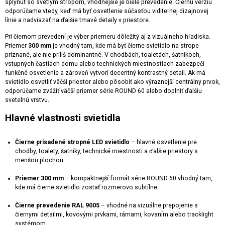
splynúť so svetlým stropom, vhodnejšie je biele prevedenie. Čiernu verziu
odporúčame vtedy, keď má byť osvetlenie súčasťou viditeľnej dizajnovej
línie a nadviazať na ďalšie tmavé detaily v priestore.
Pri čiernom prevedení je výber priemeru dôležitý aj z vizuálneho hľadiska.
Priemer
300 mm
je vhodný tam, kde má byť čierne svietidlo na strope
priznané, ale nie príliš dominantné. V chodbách, toaletách, šatníkoch,
vstupných častiach domu alebo technických miestnostiach zabezpečí
funkčné osvetlenie a zároveň vytvorí decentný kontrastný detail. Ak má
svietidlo osvetliť väčší priestor alebo pôsobiť ako výraznejší centrálny prvok,
odporúčame zvážiť väčší priemer série ROUND 60 alebo doplniť ďalšiu
svetelnú vrstvu.
Hlavné vlastnosti svietidla
Čierne prisadené stropné LED svietidlo
– hlavné osvetlenie pre
chodby, toalety, šatníky, technické miestnosti a ďalšie priestory s
menšou plochou.
Priemer 300 mm
– kompaktnejší formát série ROUND 60 vhodný tam,
kde má čierne svietidlo zostať rozmerovo subtílne.
Čierne prevedenie RAL 9005
– vhodné na vizuálne prepojenie s
čiernymi detailmi, kovovými prvkami, rámami, kovaním alebo tracklight
systémom.