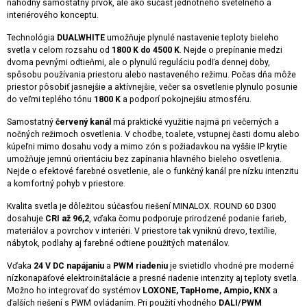
náhodný samostatný prvok, ale ako súčasť jednotného svetelného a
interiérového konceptu.
Technológia
DUALWHITE
umožňuje plynulé nastavenie teploty bieleho
svetla v celom rozsahu od
1800 K do 4500 K
. Nejde o prepínanie medzi
dvoma pevnými odtieňmi, ale o plynulú reguláciu podľa dennej doby,
spôsobu používania priestoru alebo nastaveného režimu. Počas dňa môže
priestor pôsobiť jasnejšie a aktívnejšie, večer sa osvetlenie plynulo posunie
do veľmi teplého tónu
1800 K
a podporí pokojnejšiu atmosféru.
Samostatný
červený kanál
má praktické využitie najmä pri večerných a
nočných režimoch osvetlenia. V chodbe, toalete, vstupnej časti domu alebo
kúpeľni mimo dosahu vody a mimo zón s požiadavkou na vyššie IP krytie
umožňuje jemnú orientáciu bez zapínania hlavného bieleho osvetlenia.
Nejde o efektové farebné osvetlenie, ale o funkčný kanál pre nízku intenzitu
a komfortný pohyb v priestore.
Kvalita svetla je dôležitou súčasťou riešení MINALOX. ROUND 60 D300
dosahuje
CRI až 96,2
, vďaka čomu podporuje prirodzené podanie farieb,
materiálov a povrchov v interiéri. V priestore tak vyniknú drevo, textílie,
nábytok, podlahy aj farebné odtiene použitých materiálov.
Vďaka
24 V DC napájaniu
a
PWM riadeniu
je svietidlo vhodné pre moderné
nízkonapäťové elektroinštalácie a presné riadenie intenzity aj teploty svetla.
Možno ho integrovať do systémov
LOXONE, TapHome, Ampio, KNX
a
ďalších riešení s PWM ovládaním. Pri použití vhodného
DALI/PWM