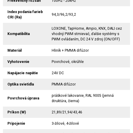
Frekvenčný rozsah
100Hz - 20kHz
Index podania farieb
94,3/96,2/93,2
CRI (Ra)
LOXONE, TapHome, Ampio, KNX, DALI cez
Kompatibilita
vhodný PWM stmievač, ďalšie systémy s
PWM ovládaním, DC 24 V zdroj (ON/OFF)
Materiál
Hliník + PMMA difúzor
Vyhotovenie
Povrchové, okrúhle
Napájacie napätie
24V DC
Optika svietidla
PMMA difúzor
práškové lakovanie, RAL 9005 (jemná
Povrchová úprava
štruktúra, čierna)
Príkon (W)
21,89/21,94/43,46
Pripojenie
3-žilové, 4-žilové