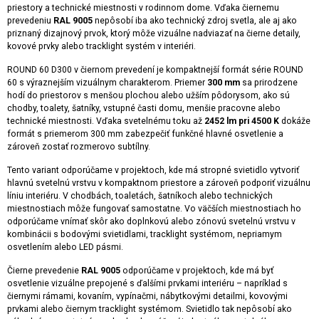
priestory a technické miestnosti v rodinnom dome. Vďaka čiernemu
prevedeniu
RAL 9005
nepôsobí iba ako technický zdroj svetla, ale aj ako
priznaný dizajnový prvok, ktorý môže vizuálne nadviazať na čierne detaily,
kovové prvky alebo tracklight systém v interiéri.
ROUND 60 D300 v čiernom prevedení je kompaktnejší formát série ROUND
60 s výraznejším vizuálnym charakterom. Priemer
300 mm
sa prirodzene
hodí do priestorov s menšou plochou alebo užším pôdorysom, ako sú
chodby, toalety, šatníky, vstupné časti domu, menšie pracovne alebo
technické miestnosti. Vďaka svetelnému toku až
2452 lm pri 4500 K
dokáže
formát s priemerom 300 mm zabezpečiť funkčné hlavné osvetlenie a
zároveň zostať rozmerovo subtílny.
Tento variant odporúčame v projektoch, kde má stropné svietidlo vytvoriť
hlavnú svetelnú vrstvu v kompaktnom priestore a zároveň podporiť vizuálnu
líniu interiéru. V chodbách, toaletách, šatníkoch alebo technických
miestnostiach môže fungovať samostatne. Vo väčších miestnostiach ho
odporúčame vnímať skôr ako doplnkovú alebo zónovú svetelnú vrstvu v
kombinácii s bodovými svietidlami, tracklight systémom, nepriamym
osvetlením alebo LED pásmi.
Čierne prevedenie
RAL 9005
odporúčame v projektoch, kde má byť
osvetlenie vizuálne prepojené s ďalšími prvkami interiéru – napríklad s
čiernymi rámami, kovaním, vypínačmi, nábytkovými detailmi, kovovými
prvkami alebo čiernym tracklight systémom. Svietidlo tak nepôsobí ako