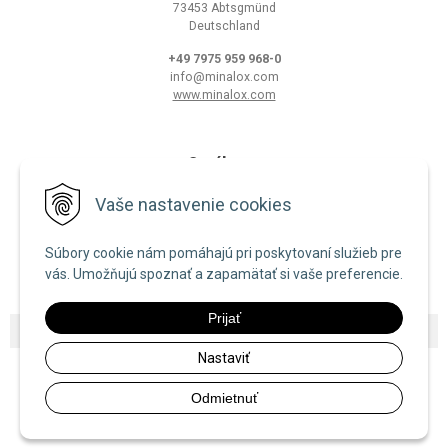
73453 Abtsgmünd
Deutschland
+49 7975 959 968-0
info@minalox.com
www.minalox.com
O nákupe
Obchodné podmienky
Vaše nastavenie cookies
Ochrana osobných údajov
Súbory cookie nám pomáhajú pri poskytovaní služieb pre
Zásady používania cookies
vás. Umožňujú spoznať a zapamätať si vaše preferencie.
Prijať
© 2026 Minalox •
NextShop
&
e-shop Pohoda Connector
by
NextCom s.r.o.
Nastaviť
Odmietnuť