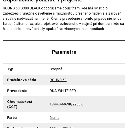
ROUND 60 D300 BLACK odporúčame použiť tam, kde má svietidlo
zabezpečiť funkčné osvetlenie s možnosťou presného riadenia a zároveň
vizuálne nadviazať na interiér. Čierne prevedenie v tomto prípade nie je iba
farebná alternatíva, ale projektové rozhodnutie – najmä pri domoch, kde sa
čierne alebo tmavé detaily opakujú vo viacerých miestnostiach.
Parametre
Typ
Stropné
Produktová séria
ROUND 60
Prevedenie
DUALWHITE RED
Chromatickosť
1844K/4469K/2963K
(CCT)
Farba
čierna