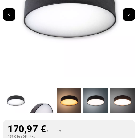
170,97
€
s DPH / ks
139 €
bez DPH / ks