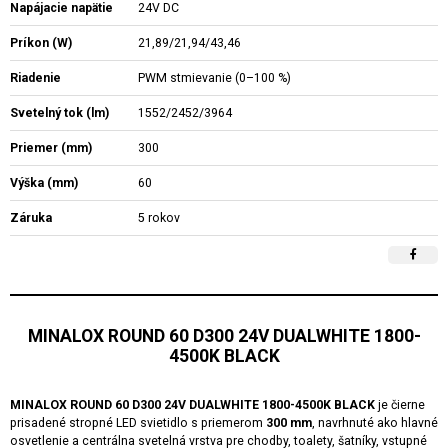
Napájacie napätie
24V DC
Príkon (W)
21,89/21,94/43,46
Riadenie
PWM stmievanie (0–100 %)
Svetelný tok (lm)
1552/2452/3964
Priemer (mm)
300
Výška (mm)
60
Záruka
5 rokov
MINALOX ROUND 60 D300 24V DUALWHITE 1800-
4500K BLACK
MINALOX ROUND 60 D300 24V DUALWHITE 1800-4500K BLACK
je čierne
prisadené stropné LED svietidlo s priemerom
300 mm
, navrhnuté ako hlavné
osvetlenie a centrálna svetelná vrstva pre chodby, toalety, šatníky, vstupné