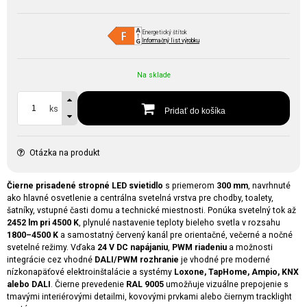
Energetický štítok
Informačný list výrobku
Na sklade
ks
Pridať do košíka
Otázka na produkt
Čierne prisadené stropné LED svietidlo
s priemerom
300 mm
, navrhnuté
ako hlavné osvetlenie a centrálna svetelná vrstva pre chodby, toalety,
šatníky, vstupné časti domu a technické miestnosti. Ponúka svetelný tok až
2452 lm pri 4500 K
, plynulé nastavenie teploty bieleho svetla v rozsahu
1800–4500 K
a samostatný červený kanál pre orientačné, večerné a nočné
svetelné režimy. Vďaka
24 V DC napájaniu
,
PWM riadeniu
a možnosti
integrácie cez vhodné
DALI/PWM rozhranie
je vhodné pre moderné
nízkonapäťové elektroinštalácie a systémy
Loxone, TapHome, Ampio, KNX
alebo DALI
. Čierne prevedenie
RAL 9005
umožňuje vizuálne prepojenie s
tmavými interiérovými detailmi, kovovými prvkami alebo čiernym tracklight