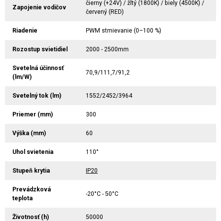
čierny (+24V) / žltý (1800K) / biely (4500K) /
Zapojenie vodičov
červený (RED)
Riadenie
PWM stmievanie (0–100 %)
Rozostup svietidiel
2000 - 2500mm
Svetelná účinnosť
70,9/111,7/91,2
(lm/W)
Svetelný tok (lm)
1552/2452/3964
Priemer (mm)
300
Výška (mm)
60
Uhol svietenia
110°
Stupeň krytia
IP20
Prevádzková
-20°C - 50°C
teplota
Životnosť (h)
50000