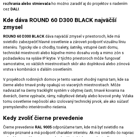
rozhrania alebo stmievača
ho možno zaradiť aj do projektov s riadením
cez
DALI
.
Kde dáva ROUND 60 D300 BLACK najväčší
zmysel
ROUND 60 D300 BLACK
dáva najväčší zmysel v priestoroch, kde má
svietidlo zabezpečiť hlavné osvetlenie a zároveň podporiť vizuálnu líniu
interiéru. Typicky ide o chodby, toalety, šatníky, vstupné časti domu,
technické miestnosti alebo kúpeľne mimo dosahu vody a mimo zón s
požiadavkou na vyššie IP krytie. V týchto priestoroch môže fungovať
samostatne, vo väčších miestnostiach skôr ako doplnková alebo zónová
vrstva v kombinácii s ďalším osvetlením.
V projektoch rodinných domov je tento variant vhodný najmä tam, kde sa
čierne alebo tmavé prvky opakujú vo viacerých miestnostiach. Môže
nadviazať na čierny tracklight systém v obytnej časti, tmavé kovania na
dverách, čierne vypínače, rámy, nábytkové detaily alebo kovové prvky. Vďaka
tomu osvetlenie nepôsobí ako izolovaný technický prvok, ale ako súčasť
premysleného interiérového riešenia.
Kedy zvoliť čierne prevedenie
Čierne prevedenie
RAL 9005
odporúčame tam, kde má byť svietidlo na
strope priznané a má podporiť charakter interiéru. Ak má svietidlo čo najviac