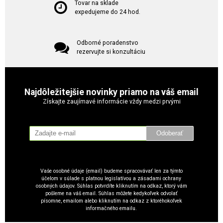
Tovar na sklade
expedujeme do 24 hod.
Odborné poradenstvo
rezervujte si konzultáciu
Najdôležitejšie novinky priamo na váš email
Získajte zaujímavé informácie vždy medzi prvými
Odoberať
Vaše osobné údaje (email) budeme spracovávať len za týmto
účelom v súlade s platnou legislatívou a zásadami ochrany
osobných údajov. Súhlas potvrdíte kliknutím na odkaz, ktorý vám
pošleme na váš email. Súhlas môžete kedykoľvek odvolať
písomne, emailom alebo kliknutím na odkaz z ktoréhokoľvek
informačného emailu.