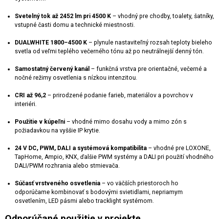
Svetelný tok až 2452 lm pri 4500 K
– vhodný pre chodby, toalety, šatníky,
vstupné časti domu a technické miestnosti.
DUALWHITE 1800–4500 K
– plynule nastaviteľný rozsah teploty bieleho
svetla od veľmi teplého večerného tónu až po neutrálnejší denný tón.
Samostatný červený kanál
– funkčná vrstva pre orientačné, večerné a
nočné režimy osvetlenia s nízkou intenzitou.
CRI až 96,2
– prirodzené podanie farieb, materiálov a povrchov v
interiéri.
Použitie v kúpeľni
– vhodné mimo dosahu vody a mimo zón s
požiadavkou na vyššie IP krytie.
24 V DC, PWM, DALI a systémová kompatibilita
– vhodné pre LOXONE,
TapHome, Ampio, KNX, ďalšie PWM systémy a DALI pri použití vhodného
DALI/PWM rozhrania alebo stmievača.
Súčasť vrstveného osvetlenia
– vo väčších priestoroch ho
odporúčame kombinovať s bodovými svietidlami, nepriamym
osvetlením, LED pásmi alebo tracklight systémom.
Odporúčané použitie v projekte