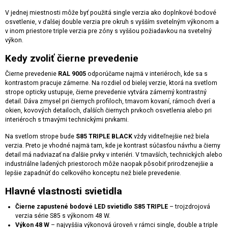
V jednej miestnosti môže byť použitá single verzia ako doplnkové bodové
osvetlenie, v ďalšej double verzia pre okruh s vyšším svetelným výkonom a
v inom priestore triple verzia pre zóny s vyššou požiadavkou na svetelný
výkon.
Kedy zvoliť čierne prevedenie
Čierne prevedenie
RAL 9005
odporúčame najmä v interiéroch, kde sa s
kontrastom pracuje zámerne. Na rozdiel od bielej verzie, ktorá na svetlom
strope opticky ustupuje, čierne prevedenie vytvára zámerný kontrastný
detail. Dáva zmysel pri čiernych profiloch, tmavom kovaní, rámoch dverí a
okien, kovových detailoch, ďalších čiernych prvkoch osvetlenia alebo pri
interiéroch s tmavými technickými prvkami.
Na svetlom strope bude
S85 TRIPLE BLACK
vždy viditeľnejšie než biela
verzia. Preto je vhodné najmä tam, kde je kontrast súčasťou návrhu a čierny
detail má nadviazať na ďalšie prvky v interiéri. V tmavších, technických alebo
industriálne ladených priestoroch môže naopak pôsobiť prirodzenejšie a
lepšie zapadnúť do celkového konceptu než biele prevedenie.
Hlavné vlastnosti svietidla
Čierne zapustené bodové LED svietidlo S85 TRIPLE
– trojzdrojová
verzia série S85 s výkonom 48 W.
Výkon 48 W
– najvyššia výkonová úroveň v rámci single, double a triple