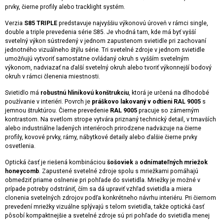
prvky, čierne profily alebo tracklight systém.
Verzia
S85 TRIPLE
predstavuje najvyššiu výkonovú úroveň v rámci single,
double a triple prevedenia série S85. Je vhodná tam, kde má byť vyšší
svetelný výkon sústredený v jednom zapustenom svietidle pri zachovaní
jednotného vizuálneho štýlu série. Tri svetelné zdroje v jednom svietidle
umožňujú vytvoriť samostatne ovládaný okruh s vyšším svetelným
výkonom, nadviazať na ďalší svetelný okruh alebo tvoriť výkonnejší bodový
okruh v rámci členenia miestnosti.
Svietidlo má
robustnú hliníkovú konštrukciu
, ktorá je určená na dlhodobé
používanie v interiéri. Povrch je
práškovo lakovaný v odtieni RAL 9005
s
jemnou štruktúrou. Čierne prevedenie
RAL 9005
pracuje so zámerným
kontrastom. Na svetlom strope vytvára priznaný technický detail, v tmavších
alebo industriálne ladených interiéroch prirodzene nadväzuje na čierne
profily, kovové prvky, rámy, nábytkové detaily alebo ďalšie čierne prvky
osvetlenia.
Optická časť je riešená kombináciou
šošoviek
a
odnímateľných mriežok
honeycomb
. Zapustené svetelné zdroje spolu s mriežkami pomáhajú
obmedziť priame oslnenie pri pohľade do svietidla. Mriežky je možné v
prípade potreby odstrániť, čím sa dá upraviť vzhľad svietidla a miera
clonenia svetelných zdrojov podľa konkrétneho návrhu interiéru. Pri čiernom
prevedení mriežky vizuálne splývajú s telom svietidla, takže optická časť
pôsobí kompaktnejšie a svetelné zdroje sú pri pohľade do svietidla menej