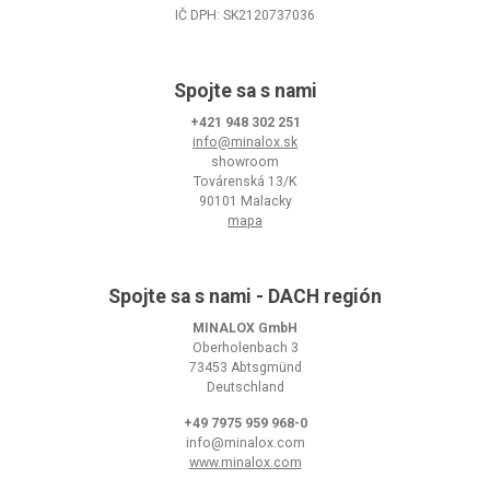
IČ DPH: SK2120737036
Spojte sa s nami
+421 948 302 251
info@minalox.sk
showroom
Továrenská 13/K
90101 Malacky
mapa
Spojte sa s nami - DACH región
MINALOX GmbH
Oberholenbach 3
73453 Abtsgmünd
Deutschland
+49 7975 959 968-0
info@minalox.com
www.minalox.com