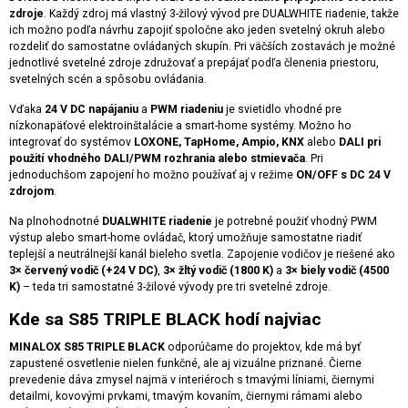
zdroje
. Každý zdroj má vlastný 3-žilový vývod pre DUALWHITE riadenie, takže
ich možno podľa návrhu zapojiť spoločne ako jeden svetelný okruh alebo
rozdeliť do samostatne ovládaných skupín. Pri väčších zostavách je možné
jednotlivé svetelné zdroje združovať a prepájať podľa členenia priestoru,
svetelných scén a spôsobu ovládania.
Vďaka
24 V DC napájaniu
a
PWM riadeniu
je svietidlo vhodné pre
nízkonapäťové elektroinštalácie a smart-home systémy. Možno ho
integrovať do systémov
LOXONE, TapHome, Ampio, KNX
alebo
DALI pri
použití vhodného DALI/PWM rozhrania alebo stmievača
. Pri
jednoduchšom zapojení ho možno používať aj v režime
ON/OFF s DC 24 V
zdrojom
.
Na plnohodnotné
DUALWHITE riadenie
je potrebné použiť vhodný PWM
výstup alebo smart-home ovládač, ktorý umožňuje samostatne riadiť
teplejší a neutrálnejší kanál bieleho svetla. Zapojenie vodičov je riešené ako
3× červený vodič (+24 V DC)
,
3× žltý vodič (1800 K)
a
3× biely vodič (4500
K)
– teda tri samostatné 3-žilové vývody pre tri svetelné zdroje.
Kde sa S85 TRIPLE BLACK hodí najviac
MINALOX S85 TRIPLE BLACK
odporúčame do projektov, kde má byť
zapustené osvetlenie nielen funkčné, ale aj vizuálne priznané. Čierne
prevedenie dáva zmysel najmä v interiéroch s tmavými líniami, čiernymi
detailmi, kovovými prvkami, tmavým kovaním, čiernymi rámami alebo