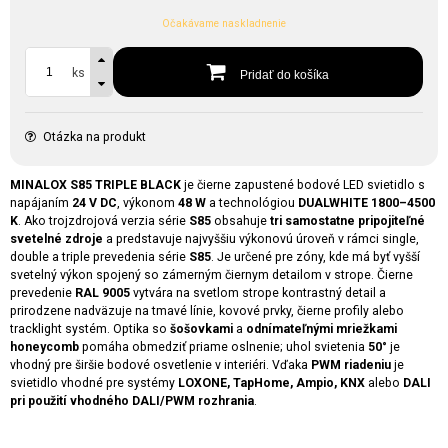
Očakávame naskladnenie
ks
Pridať do košíka
Otázka na produkt
MINALOX S85 TRIPLE BLACK
je čierne zapustené bodové LED svietidlo s
napájaním
24 V DC
, výkonom
48 W
a technológiou
DUALWHITE 1800–4500
K
. Ako trojzdrojová verzia série
S85
obsahuje
tri samostatne pripojiteľné
svetelné zdroje
a predstavuje najvyššiu výkonovú úroveň v rámci single,
double a triple prevedenia série
S85
. Je určené pre zóny, kde má byť vyšší
svetelný výkon spojený so zámerným čiernym detailom v strope. Čierne
prevedenie
RAL 9005
vytvára na svetlom strope kontrastný detail a
prirodzene nadväzuje na tmavé línie, kovové prvky, čierne profily alebo
tracklight systém. Optika so
šošovkami
a
odnímateľnými mriežkami
honeycomb
pomáha obmedziť priame oslnenie; uhol svietenia
50°
je
vhodný pre širšie bodové osvetlenie v interiéri. Vďaka
PWM riadeniu
je
svietidlo vhodné pre systémy
LOXONE, TapHome, Ampio, KNX
alebo
DALI
pri použití vhodného DALI/PWM rozhrania
.