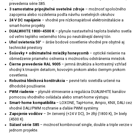
prevedenia série S85.
3 samostatne pripojiteľné svetelné zdroje
– možnosť spoločného
zapojenia alebo rozdelenia podľa návrhu svetelných okruhov.
24 V DC napájanie
– vhodné pre nízkonapäťové elektroinštalácie a
smart-home projekty.
DUALWHITE 1800–4500 K
– plynule nastaviteľná teplota bieleho svetla
od veľmi teplého večerného tónu po neutrálnejší denný tón.
Uhol svietenia 50°
– širšie bodové osvetlenie vhodné pre obytné aj
technické priestory.
Šošovky + odnímateľné mriežky honeycomb
– optické riešenie na
obmedzenie priameho oslnenia s možnosťou odstránenia mriežok.
Čierne prevedenie RAL 9005
– jemná štruktúra a kontrastný vzhľad
vhodný k tmavým detailom, kovovým prvkom alebo čiernym prvkom
osvetlenia.
Robustná hliníková konštrukcia
– pevné telo svietidla určené na
dlhodobé používanie.
PWM riadenie
– plynulé stmievanie a regulácia DUALWHITE kanálov
pomocou vhodného ovládača alebo smart-home výstupu.
Smart-home kompatibilita
– LOXONE, TapHome, Ampio, KNX, DALI cez
vhodné DALI/PWM rozhranie a ďalšie PWM systémy.
Zapojenie vodičov
– 3× červený (+24 V DC), 3× žltý (1800 K), 3× biely
(4500 K).
Súčasť série S85
– možnosť kombinovať single, double a triple verzie v
jednom projekte.