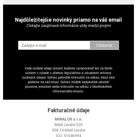
Najdôležitejšie novinky priamo na váš email
Získajte zaujímavé informácie vždy medzi prvými
Odoberať
Vaše osobné údaje (email) budeme spracovávať len za týmto
účelom v súlade s platnou legislatívou a zásadami ochrany
osobných údajov. Súhlas potvrdíte kliknutím na odkaz, ktorý vám
pošleme na váš email. Súhlas môžete kedykoľvek odvolať
písomne, emailom alebo kliknutím na odkaz z ktoréhokoľvek
informačného emailu.
Fakturačné údaje
MINALOX s.r.o.
Malé Leváre 520
908 74 Malé Leváre
IČO: 51646994