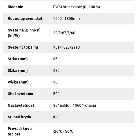
Riadenie
PWM stmievanie (0–100 %)
Rozostup svietidiel
1200 - 1800mm
Svetelná účinnosť
38,7/67,7/60
(lm/W)
Svetelný tok (lm)
951/1623/2910
Šírka (mm)
85
Dĺžka (mm)
230
Výška (mm)
96
Uhol svietenia
50°
Nastaviteľnosť
30° náklon / 360° rotácia
Stupeň krytia
IP20
Prevádzková
-20°C - 50°C
teplota