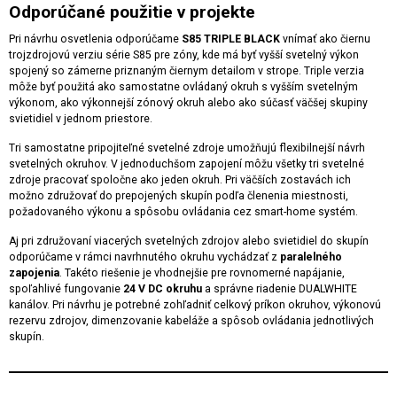
Odporúčané použitie v projekte
Pri návrhu osvetlenia odporúčame
S85 TRIPLE BLACK
vnímať ako čiernu
trojzdrojovú verziu série S85 pre zóny, kde má byť vyšší svetelný výkon
spojený so zámerne priznaným čiernym detailom v strope. Triple verzia
môže byť použitá ako samostatne ovládaný okruh s vyšším svetelným
výkonom, ako výkonnejší zónový okruh alebo ako súčasť väčšej skupiny
svietidiel v jednom priestore.
Tri samostatne pripojiteľné svetelné zdroje umožňujú flexibilnejší návrh
svetelných okruhov. V jednoduchšom zapojení môžu všetky tri svetelné
zdroje pracovať spoločne ako jeden okruh. Pri väčších zostavách ich
možno združovať do prepojených skupín podľa členenia miestnosti,
požadovaného výkonu a spôsobu ovládania cez smart-home systém.
Aj pri združovaní viacerých svetelných zdrojov alebo svietidiel do skupín
odporúčame v rámci navrhnutého okruhu vychádzať z
paralelného
zapojenia
. Takéto riešenie je vhodnejšie pre rovnomerné napájanie,
spoľahlivé fungovanie
24 V DC okruhu
a správne riadenie DUALWHITE
kanálov. Pri návrhu je potrebné zohľadniť celkový príkon okruhov, výkonovú
rezervu zdrojov, dimenzovanie kabeláže a spôsob ovládania jednotlivých
skupín.