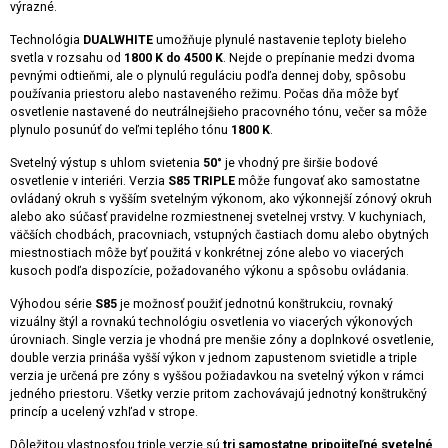
výrazné.
Technológia
DUALWHITE
umožňuje plynulé nastavenie teploty bieleho
svetla v rozsahu od
1800 K do 4500 K
. Nejde o prepínanie medzi dvoma
pevnými odtieňmi, ale o plynulú reguláciu podľa dennej doby, spôsobu
používania priestoru alebo nastaveného režimu. Počas dňa môže byť
osvetlenie nastavené do neutrálnejšieho pracovného tónu, večer sa môže
plynulo posunúť do veľmi teplého tónu
1800 K
.
Svetelný výstup s uhlom svietenia
50°
je vhodný pre širšie bodové
osvetlenie v interiéri. Verzia
S85 TRIPLE
môže fungovať ako samostatne
ovládaný okruh s vyšším svetelným výkonom, ako výkonnejší zónový okruh
alebo ako súčasť pravidelne rozmiestnenej svetelnej vrstvy. V kuchyniach,
väčších chodbách, pracovniach, vstupných častiach domu alebo obytných
miestnostiach môže byť použitá v konkrétnej zóne alebo vo viacerých
kusoch podľa dispozície, požadovaného výkonu a spôsobu ovládania.
Výhodou série
S85
je možnosť použiť jednotnú konštrukciu, rovnaký
vizuálny štýl a rovnakú technológiu osvetlenia vo viacerých výkonových
úrovniach. Single verzia je vhodná pre menšie zóny a doplnkové osvetlenie,
double verzia prináša vyšší výkon v jednom zapustenom svietidle a triple
verzia je určená pre zóny s vyššou požiadavkou na svetelný výkon v rámci
jedného priestoru. Všetky verzie pritom zachovávajú jednotný konštrukčný
princíp a ucelený vzhľad v strope.
Dôležitou vlastnosťou triple verzie sú
tri samostatne pripojiteľné svetelné