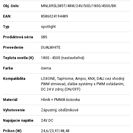
Obj. čislo:
MNLXRSLS85T/48W/24V/50D/1800/4500/BK
EAN:
8586024194489
Typ
spotlight
Produktová séria
S85
Prevedenie
DUALWHITE
Teplota svetla (K)
1800 - 4500 (nastaviteľná)
Farba
čierna
Kompatibilita
LOXONE, TapHome, Ampio, KNX, DALI cez vhodný
PWM stmievač, ďalšie systémy s PWM ovládaním,
DC 24 V zdroj (ON/OFF)
Materiál
Hliník + PMMA šošovka
Vyhotovenie
Zápustný, obdĺžnikové
Napájacie napätie
24V DC
Príkon (W)
24,6/23,97/48,48