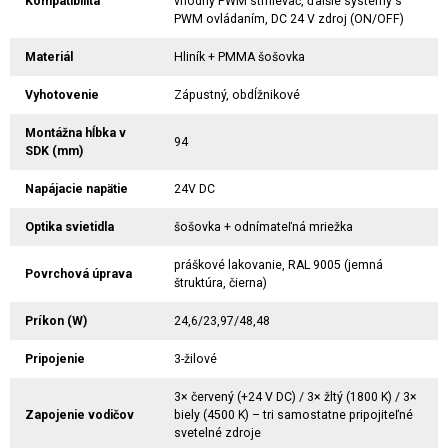
Kompatibilita
vhodný PWM stmievač, ďalšie systémy s
PWM ovládaním, DC 24 V zdroj (ON/OFF)
Materiál
Hliník + PMMA šošovka
Vyhotovenie
Zápustný, obdĺžnikové
Montážna hĺbka v
94
SDK (mm)
Napájacie napätie
24V DC
Optika svietidla
šošovka + odnímateľná mriežka
práškové lakovanie, RAL 9005 (jemná
Povrchová úprava
štruktúra, čierna)
Príkon (W)
24,6/23,97/48,48
Pripojenie
3-žilové
3× červený (+24 V DC) / 3× žltý (1800 K) / 3×
Zapojenie vodičov
biely (4500 K) – tri samostatne pripojiteľné
svetelné zdroje