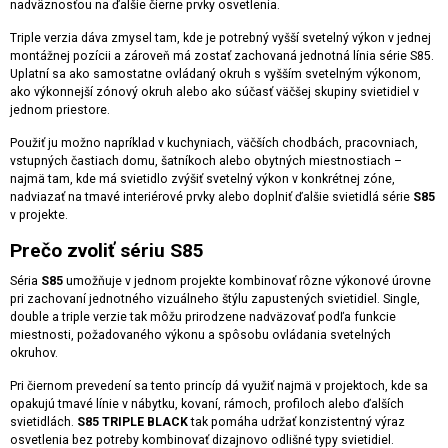
nadväznosťou na ďalšie čierne prvky osvetlenia.
Triple verzia dáva zmysel tam, kde je potrebný vyšší svetelný výkon v jednej
montážnej pozícii a zároveň má zostať zachovaná jednotná línia série S85.
Uplatní sa ako samostatne ovládaný okruh s vyšším svetelným výkonom,
ako výkonnejší zónový okruh alebo ako súčasť väčšej skupiny svietidiel v
jednom priestore.
Použiť ju možno napríklad v kuchyniach, väčších chodbách, pracovniach,
vstupných častiach domu, šatníkoch alebo obytných miestnostiach –
najmä tam, kde má svietidlo zvýšiť svetelný výkon v konkrétnej zóne,
nadviazať na tmavé interiérové prvky alebo doplniť ďalšie svietidlá série
S85
v projekte.
Prečo zvoliť sériu S85
Séria
S85
umožňuje v jednom projekte kombinovať rôzne výkonové úrovne
pri zachovaní jednotného vizuálneho štýlu zapustených svietidiel. Single,
double a triple verzie tak môžu prirodzene nadväzovať podľa funkcie
miestnosti, požadovaného výkonu a spôsobu ovládania svetelných
okruhov.
Pri čiernom prevedení sa tento princíp dá využiť najmä v projektoch, kde sa
opakujú tmavé línie v nábytku, kovaní, rámoch, profiloch alebo ďalších
svietidlách.
S85 TRIPLE BLACK
tak pomáha udržať konzistentný výraz
osvetlenia bez potreby kombinovať dizajnovo odlišné typy svietidiel.