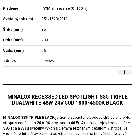
Riadenie
PWM stmievanie (0–100 %)
Svetelný tok (lm)
951/1623/2910
Šírka (mm)
85
Dĺžka (mm)
230
Výška (mm)
96
Záruka
5 rokov
MINALOX RECESSED LED SPOTLIGHT S85 TRIPLE
DUALWHITE 48W 24V 50D 1800-4500K BLACK
MINALOX S85 TRIPLE BLACK
je čierne zapustené bodové LED svietidlo do
stropu s napájaním
24 V DC
a výkonom
48 W
. Ako trojzdrojová verzia série
S85
spája vyšší svetelný výkon s čiernym priznaným detailom v strope. Je
vhodné do interiérov, kde má osvetlenie nadviazať na tmavé línie, kovové