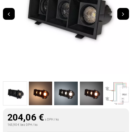
204,06
€
s DPH / ks
165,90 €
bez DPH / ks