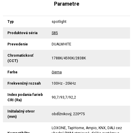
Parametre
Typ
spotlight
Produktová séria
S85
Prevedenie
DUALWHITE
Chromatickosť
1788K/4590K/2838K
(CCT)
Farba
čierna
Frekvenčný rozsah
100Hz - 20kHz
Index podania farieb
90,7/93,7/92,2
CRI (Ra)
Inštalačný otvor
obdĺžnikový, 220*75
(mm)
LOXONE, TapHome, Ampio, KNX, DALI cez