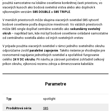
použitá samostatne na lokálne osvetlenie konkrétnej časti priestoru, vo
viacerých kusoch ako bodová svetelná vrstva alebo ako doplnok k
výkonnejším verziám
S85 DOUBLE
a
S85 TRIPLE
.
V menších priestoroch môže skupina viacerých svietidiel S85 vytvoriť
bodové osvetlenie podľa dispozície miestnosti. Vo väčších priestoroch
môže S85 single dopĺňať centrálne svietidlo ako
sekundárny svetelný
okruh
– napríklad tam, kde má byť bodové osvetlenie ovládané samostatne
od centrálneho svietidla alebo od iných svetelných vrstiev.
V prípade použitia viacerých svietidiel v rámci jedného svetelného okruhu
odporúčame zvoliť
paralelné zapojenie
. Takéto riešenie je vhodnejšie pre
rovnomerné napájanie jednotlivých svietidiel a spoľahlivé fungovanie
celého
24 V DC okruhu
. Pri návrhu je zároveň potrebné zohľadniť celkový
príkon okruhu, výkonovú rezervu zdroja a dimenzovanie kabeláže.
Parametre
Typ
spotlight
Produktová séria
S85