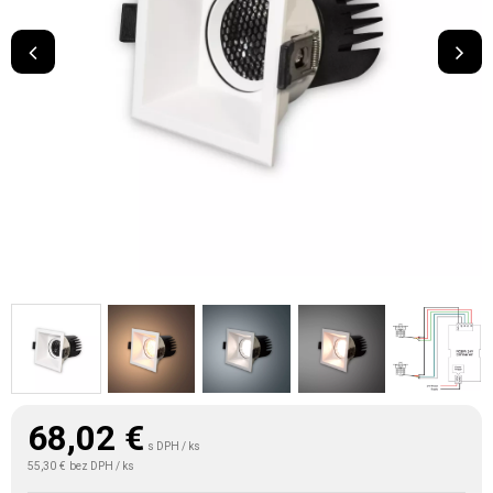
68,02
€
s DPH / ks
55,30 €
bez DPH / ks