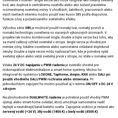
osvetlenie v interiéri. Single verzia S85 môže fungovať ako lokálny svetelný
bod, ako doplnok k centrálnemu svietidlu alebo ako súčasť pravidelne
rozmiestnenej svetelnej vrstvy. V chodbách, šatníkoch, pracovniach alebo
iných častiach interiéru možno použiť viac kusov S85 podľa dispozície,
funkcie zóny a požadovaného svetelného efektu.
Výhodou série
S85
je možnosť použiť rovnaký tvar, rovnaký povrch a
rovnakú technológiu osvetlenia vo viacerých výkonových úrovniach. V
projekte tak možno kombinovať single, double a triple verzie bez toho, aby
sa menil celkový vzhľad svietidiel v strope. Single verzia je vhodná pre
menšie zóny, lokálne osvetlenie alebo samostatne ovládané doplnkové
okruhy. Double a triple verzie môžu nadviazať tam, kde je potrebný vyšší
svetelný výkon alebo väčší svetelný prvok v strope, no stále v rovnakej sérii.
Vďaka
24 V DC napájaniu
a
PWM riadeniu
je svietidlo vhodné pre
nízkonapäťové elektroinštalácie a smart-home systémy. Možno ho
integrovať do systémov
LOXONE, TapHome, Ampio, KNX
alebo
DALI pri
použití vhodného DALI/PWM rozhrania alebo stmievača
. Pri
jednoduchšom zapojení ho možno používať aj v režime
ON/OFF s DC 24 V
zdrojom
.
Na plnohodnotné
DUALWHITE riadenie
je potrebné použiť vhodný PWM
výstup alebo smart-home ovládač, ktorý umožňuje samostatne riadiť
teplejší a neutrálnejší kanál bieleho svetla. Zapojenie vodičov je riešené ako
červený vodič (+24 V)
,
žltý vodič (1800 K)
a
biely vodič (4500 K)
.