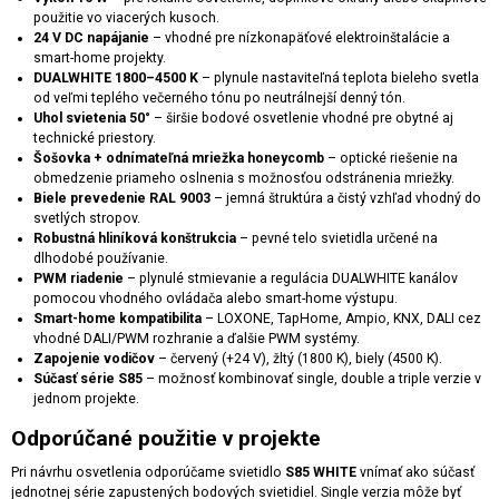
použitie vo viacerých kusoch.
24 V DC napájanie
– vhodné pre nízkonapäťové elektroinštalácie a
smart-home projekty.
DUALWHITE 1800–4500 K
– plynule nastaviteľná teplota bieleho svetla
od veľmi teplého večerného tónu po neutrálnejší denný tón.
Uhol svietenia 50°
– širšie bodové osvetlenie vhodné pre obytné aj
technické priestory.
Šošovka + odnímateľná mriežka honeycomb
– optické riešenie na
obmedzenie priameho oslnenia s možnosťou odstránenia mriežky.
Biele prevedenie RAL 9003
– jemná štruktúra a čistý vzhľad vhodný do
svetlých stropov.
Robustná hliníková konštrukcia
– pevné telo svietidla určené na
dlhodobé používanie.
PWM riadenie
– plynulé stmievanie a regulácia DUALWHITE kanálov
pomocou vhodného ovládača alebo smart-home výstupu.
Smart-home kompatibilita
– LOXONE, TapHome, Ampio, KNX, DALI cez
vhodné DALI/PWM rozhranie a ďalšie PWM systémy.
Zapojenie vodičov
– červený (+24 V), žltý (1800 K), biely (4500 K).
Súčasť série S85
– možnosť kombinovať single, double a triple verzie v
jednom projekte.
Odporúčané použitie v projekte
Pri návrhu osvetlenia odporúčame svietidlo
S85 WHITE
vnímať ako súčasť
jednotnej série zapustených bodových svietidiel. Single verzia môže byť