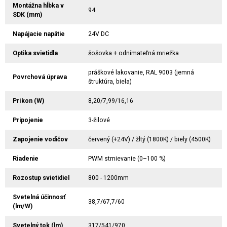
Montážna hĺbka v
94
SDK (mm)
Napájacie napätie
24V DC
Optika svietidla
šošovka + odnímateľná mriežka
práškové lakovanie, RAL 9003 (jemná
Povrchová úprava
štruktúra, biela)
Príkon (W)
8,20/7,99/16,16
Pripojenie
3-žilové
Zapojenie vodičov
červený (+24V) / žltý (1800K) / biely (4500K)
Riadenie
PWM stmievanie (0–100 %)
Rozostup svietidiel
800 - 1200mm
Svetelná účinnosť
38,7/67,7/60
(lm/W)
Svetelný tok (lm)
317/541/970