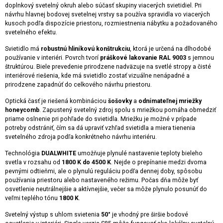
doplnkový svetelný okruh alebo súčasť skupiny viacerých svietidiel. Pri
návrhu hlavnej bodovej svetelnej vrstvy sa používa spravidla vo viacerých
kusoch podľa dispozície priestoru, rozmiestnenia nábytku a požadovaného
svetelného efektu.
Svietidlo má
robustnú hliníkovú konštrukciu
, ktorá je určená na dlhodobé
používanie v interiéri. Povrch tvorí
práškové lakovanie RAL 9003
s jemnou
štruktúrou. Biele prevedenie prirodzene nadväzuje na svetlé stropy a čisté
interiérové riešenia, kde má svietidlo zostať vizuálne nenápadné a
prirodzene zapadnúť do celkového návrhu priestoru.
Optická časť je riešená kombináciou
šošovky
a
odnímateľnej mriežky
honeycomb
. Zapustený svetelný zdroj spolu s mriežkou pomáha obmedziť
priame oslnenie pri pohľade do svietidla. Mriežku je možné v prípade
potreby odstrániť, čím sa dá upraviť vzhľad svietidla a miera tienenia
svetelného zdroja podľa konkrétneho návrhu interiéru.
Technológia
DUALWHITE
umožňuje plynulé nastavenie teploty bieleho
svetla v rozsahu od
1800 K do 4500 K
. Nejde o prepínanie medzi dvoma
pevnými odtieňmi, ale o plynulú reguláciu podľa dennej doby, spôsobu
používania priestoru alebo nastaveného režimu. Počas dňa môže byť
osvetlenie neutrálnejšie a aktívnejšie, večer sa môže plynulo posunúť do
veľmi teplého tónu
1800 K
.
Svetelný výstup s uhlom svietenia
50°
je vhodný pre širšie bodové