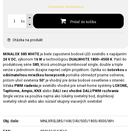
Očakávame naskladnenie
ks
Pridať do košíka
Otázka na produkt
MINALOX S85 WHITE
je biele zapustené bodové LED svietidlo s napájaním
24 V DC
, výkonom
16 W
a technológiou
DUALWHITE 1800–4500 K
. Patrí do
produktovej série
S85
, ktorá umožňuje kombinovať single, double a triple
verzie v jednotnom dizajne naprieč celým projektom. Optika so
šošovkou
a
odnímateľnou mriežkou honeycomb
pomáha obmedziť priame oslnenie,
pričom uhol svietenia
50°
je vhodný pre širšie bodové osvetlenie v interiéri.
Vďaka
PWM riadeniu
je svietidlo vhodné pre smart-home systémy
LOXONE,
TapHome, Ampio, KNX
alebo
DALI cez vhodné DALI/PWM rozhranie
.
Single verzia sa používa najmä ako lokálny svetelný bod, doplnkový
svetelný okruh alebo ako súčasť skupiny viacerých svietidiel.
Obj. čislo:
MNLXRSLS85/16W/24V/50D/1800/4500/WH