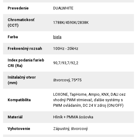
Prevedenie
DUALWHITE
Chromatickosť
1788K/4590K/2838K
(CCT)
Farba
biela
Frekvenčný rozsah
100Hz - 20kHz
Index podania farieb
90,7/93,7/92,2
CRI (Ra)
Inštalačný otvor
štvorcový, 75*75
(mm)
LOXONE, TapHome, Ampio, KNX, DALI cez
Kompatibilita
vhodný PWM stmievač, ďalšie systémy s
PWM ovládaním, DC 24 V zdroj (ON/OFF)
Materiál
Hliník + PMMA šošovka
Vyhotovenie
Zápustný, štvorcový