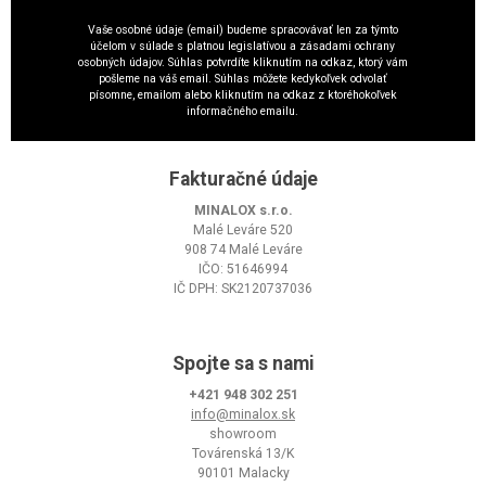
Vaše osobné údaje (email) budeme spracovávať len za týmto
účelom v súlade s platnou legislatívou a zásadami ochrany
osobných údajov. Súhlas potvrdíte kliknutím na odkaz, ktorý vám
pošleme na váš email. Súhlas môžete kedykoľvek odvolať
písomne, emailom alebo kliknutím na odkaz z ktoréhokoľvek
informačného emailu.
Fakturačné údaje
MINALOX s.r.o.
Malé Leváre 520
908 74 Malé Leváre
IČO: 51646994
IČ DPH: SK2120737036
Spojte sa s nami
+421 948 302 251
info@minalox.sk
showroom
Továrenská 13/K
90101 Malacky