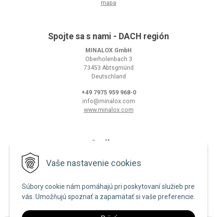
mapa
Spojte sa s nami - DACH región
MINALOX GmbH
Oberholenbach 3
73453 Abtsgmünd
Deutschland
+49 7975 959 968-0
info@minalox.com
www.minalox.com
O nákupe
Obchodné podmienky
Vaše nastavenie cookies
Ochrana osobných údajov
Súbory cookie nám pomáhajú pri poskytovaní služieb pre
Zásady používania cookies
vás. Umožňujú spoznať a zapamätať si vaše preferencie.