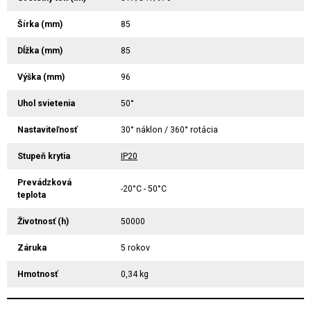
Šírka (mm)
85
Dĺžka (mm)
85
Výška (mm)
96
Uhol svietenia
50°
Nastaviteľnosť
30° náklon / 360° rotácia
Stupeň krytia
IP20
Prevádzková
-20°C - 50°C
teplota
Životnosť (h)
50000
Záruka
5 rokov
Hmotnosť
0,34 kg