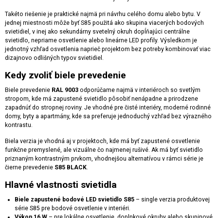
Takéto riešenie je praktické najmä pri návrhu celého domu alebo bytu. V
jednej miestnosti môže byť S85 použitá ako skupina viacerých bodových
svietidiel, v inej ako sekundárny svetelný okruh dopĺňajúci centrálne
svietidlo, nepriame osvetlenie alebo lineárne LED profily. Výsledkom je
jednotný vzhľad osvetlenia naprieč projektom bez potreby kombinovať viac
dizajnovo odlišných typov svietidiel.
Kedy zvoliť biele prevedenie
Biele prevedenie
RAL 9003
odporúčame najmä v interiéroch so svetlým
stropom, kde má zapustené svietidlo pôsobiť nenápadne a prirodzene
zapadnúť do stropnej roviny. Je vhodné pre čisté interiéry, moderné rodinné
domy, byty a apartmány, kde sa preferuje jednoduchý vzhľad bez výrazného
kontrastu.
Biela verzia je vhodná aj v projektoch, kde má byť zapustené osvetlenie
funkčne premyslené, ale vizuálne čo najmenej rušivé. Ak má byť svietidlo
priznaným kontrastným prvkom, vhodnejšou alternatívou v rámci série je
čierne prevedenie
S85 BLACK
.
Hlavné vlastnosti svietidla
Biele zapustené bodové LED svietidlo S85
– single verzia produktovej
série S85 pre bodové osvetlenie v interiéri.
Výkon 16 W
– pre lokálne osvetlenie, doplnkové okruhy alebo skupinové