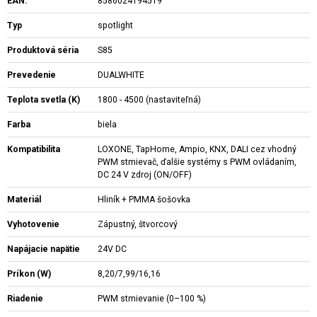
EAN:
8586024194519
Typ
spotlight
Produktová séria
S85
Prevedenie
DUALWHITE
Teplota svetla (K)
1800 - 4500 (nastaviteľná)
Farba
biela
Kompatibilita
LOXONE, TapHome, Ampio, KNX, DALI cez vhodný
PWM stmievač, ďalšie systémy s PWM ovládaním,
DC 24 V zdroj (ON/OFF)
Materiál
Hliník + PMMA šošovka
Vyhotovenie
Zápustný, štvorcový
Napájacie napätie
24V DC
Príkon (W)
8,20/7,99/16,16
Riadenie
PWM stmievanie (0–100 %)