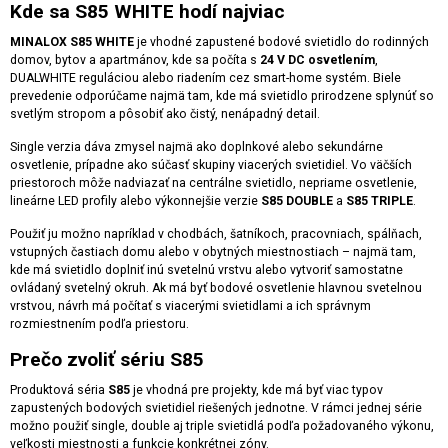
Kde sa S85 WHITE hodí najviac
MINALOX S85 WHITE
je vhodné zapustené bodové svietidlo do rodinných
domov, bytov a apartmánov, kde sa počíta s
24 V DC osvetlením
,
DUALWHITE reguláciou alebo riadením cez smart-home systém. Biele
prevedenie odporúčame najmä tam, kde má svietidlo prirodzene splynúť so
svetlým stropom a pôsobiť ako čistý, nenápadný detail.
Single verzia dáva zmysel najmä ako doplnkové alebo sekundárne
osvetlenie, prípadne ako súčasť skupiny viacerých svietidiel. Vo väčších
priestoroch môže nadviazať na centrálne svietidlo, nepriame osvetlenie,
lineárne LED profily alebo výkonnejšie verzie
S85 DOUBLE
a
S85 TRIPLE
.
Použiť ju možno napríklad v chodbách, šatníkoch, pracovniach, spálňach,
vstupných častiach domu alebo v obytných miestnostiach – najmä tam,
kde má svietidlo doplniť inú svetelnú vrstvu alebo vytvoriť samostatne
ovládaný svetelný okruh. Ak má byť bodové osvetlenie hlavnou svetelnou
vrstvou, návrh má počítať s viacerými svietidlami a ich správnym
rozmiestnením podľa priestoru.
Prečo zvoliť sériu S85
Produktová séria
S85
je vhodná pre projekty, kde má byť viac typov
zapustených bodových svietidiel riešených jednotne. V rámci jednej série
možno použiť single, double aj triple svietidlá podľa požadovaného výkonu,
veľkosti miestnosti a funkcie konkrétnej zóny.