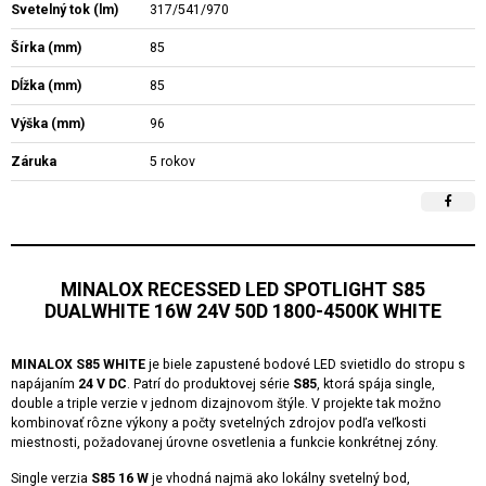
Svetelný tok (lm)
317/541/970
Šírka (mm)
85
Dĺžka (mm)
85
Výška (mm)
96
Záruka
5 rokov
MINALOX RECESSED LED SPOTLIGHT S85
DUALWHITE 16W 24V 50D 1800-4500K WHITE
MINALOX S85 WHITE
je biele zapustené bodové LED svietidlo do stropu s
napájaním
24 V DC
. Patrí do produktovej série
S85
, ktorá spája single,
double a triple verzie v jednom dizajnovom štýle. V projekte tak možno
kombinovať rôzne výkony a počty svetelných zdrojov podľa veľkosti
miestnosti, požadovanej úrovne osvetlenia a funkcie konkrétnej zóny.
Single verzia
S85 16 W
je vhodná najmä ako lokálny svetelný bod,