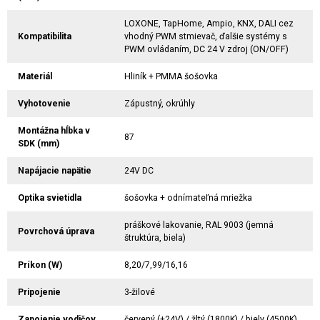
LOXONE, TapHome, Ampio, KNX, DALI cez
Kompatibilita
vhodný PWM stmievač, ďalšie systémy s
PWM ovládaním, DC 24 V zdroj (ON/OFF)
Materiál
Hliník + PMMA šošovka
Vyhotovenie
Zápustný, okrúhly
Montážna hĺbka v
87
SDK (mm)
Napájacie napätie
24V DC
Optika svietidla
šošovka + odnímateľná mriežka
práškové lakovanie, RAL 9003 (jemná
Povrchová úprava
štruktúra, biela)
Príkon (W)
8,20/7,99/16,16
Pripojenie
3-žilové
Zapojenie vodičov
červený (+24V) / žltý (1800K) / biely (4500K)