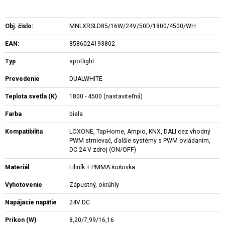
Obj. čislo:
MNLXRSLD85/16W/24V/50D/1800/4500/WH
EAN:
8586024193802
Typ
spotlight
Prevedenie
DUALWHITE
Teplota svetla (K)
1800 - 4500 (nastaviteľná)
Farba
biela
Kompatibilita
LOXONE, TapHome, Ampio, KNX, DALI cez vhodný
PWM stmievač, ďalšie systémy s PWM ovládaním,
DC 24 V zdroj (ON/OFF)
Materiál
Hliník + PMMA šošovka
Vyhotovenie
Zápustný, okrúhly
Napájacie napätie
24V DC
Príkon (W)
8,20/7,99/16,16