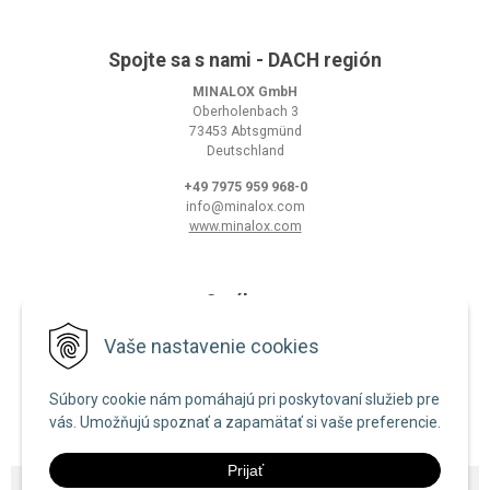
Spojte sa s nami - DACH región
MINALOX GmbH
Oberholenbach 3
73453 Abtsgmünd
Deutschland
+49 7975 959 968-0
info@minalox.com
www.minalox.com
O nákupe
Obchodné podmienky
Vaše nastavenie cookies
Ochrana osobných údajov
Súbory cookie nám pomáhajú pri poskytovaní služieb pre
Zásady používania cookies
vás. Umožňujú spoznať a zapamätať si vaše preferencie.
Prijať
© 2026 Minalox •
NextShop
&
e-shop Pohoda Connector
by
NextCom s.r.o.