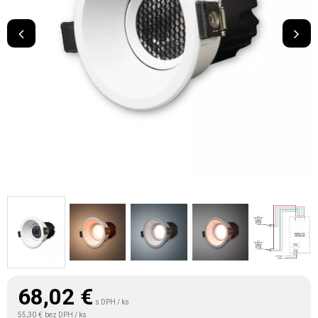
68,02
€
s DPH / ks
55,30 €
bez DPH / ks