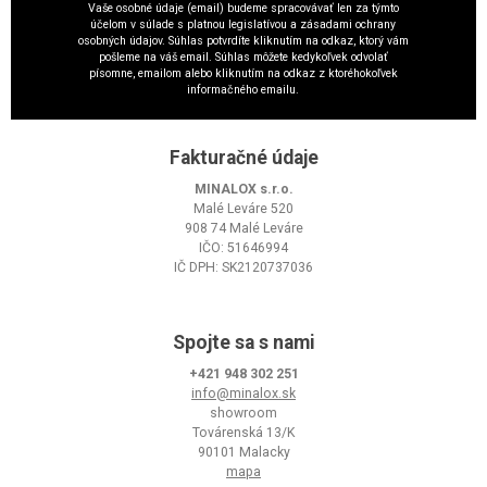
Vaše osobné údaje (email) budeme spracovávať len za týmto
účelom v súlade s platnou legislatívou a zásadami ochrany
osobných údajov. Súhlas potvrdíte kliknutím na odkaz, ktorý vám
pošleme na váš email. Súhlas môžete kedykoľvek odvolať
písomne, emailom alebo kliknutím na odkaz z ktoréhokoľvek
informačného emailu.
Fakturačné údaje
MINALOX s.r.o.
Malé Leváre 520
908 74 Malé Leváre
IČO: 51646994
IČ DPH: SK2120737036
Spojte sa s nami
+421 948 302 251
info@minalox.sk
showroom
Továrenská 13/K
90101 Malacky
mapa