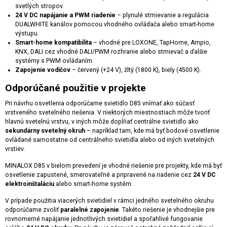
svetlých stropov.
24 V DC napájanie a PWM riadenie
– plynulé stmievanie a regulácia
DUALWHITE kanálov pomocou vhodného ovládača alebo smart-home
výstupu.
Smart-home kompatibilita
– vhodné pre LOXONE, TapHome, Ampio,
KNX, DALI cez vhodné DALI/PWM rozhranie alebo stmievač a ďalšie
systémy s PWM ovládaním.
Zapojenie vodičov
– červený (+24 V), žltý (1800 K), biely (4500 K).
Odporúčané použitie v projekte
Pri návrhu osvetlenia odporúčame svietidlo D85 vnímať ako súčasť
vrstveného svetelného riešenia. V niektorých miestnostiach môže tvoriť
hlavnú svetelnú vrstvu, v iných môže dopĺňať centrálne svietidlo ako
sekundárny svetelný okruh
– napríklad tam, kde má byť bodové osvetlenie
ovládané samostatne od centrálneho svietidla alebo od iných svetelných
vrstiev.
MINALOX D85 v bielom prevedení je vhodné riešenie pre projekty, kde má byť
osvetlenie zapustené, smerovateľné a pripravené na riadenie cez
24 V DC
elektroinštaláciu
alebo smart-home systém.
V prípade použitia viacerých svietidiel v rámci jedného svetelného okruhu
odporúčame zvoliť
paralelné zapojenie
. Takéto riešenie je vhodnejšie pre
rovnomerné napájanie jednotlivých svietidiel a spoľahlivé fungovanie