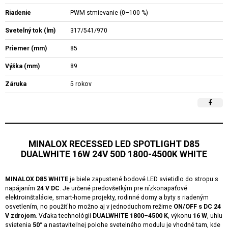
Riadenie
PWM stmievanie (0–100 %)
Svetelný tok (lm)
317/541/970
Priemer (mm)
85
Výška (mm)
89
Záruka
5 rokov
MINALOX RECESSED LED SPOTLIGHT D85
DUALWHITE 16W 24V 50D 1800-4500K WHITE
MINALOX D85 WHITE
je biele zapustené bodové LED svietidlo do stropu s
napájaním
24 V DC
. Je určené predovšetkým pre nízkonapäťové
elektroinštalácie, smart-home projekty, rodinné domy a byty s riadeným
osvetlením, no použiť ho možno aj v jednoduchom režime
ON/OFF s DC 24
V zdrojom
. Vďaka technológii
DUALWHITE 1800–4500 K
, výkonu
16 W
, uhlu
svietenia
50°
a nastaviteľnej polohe svetelného modulu je vhodné tam, kde