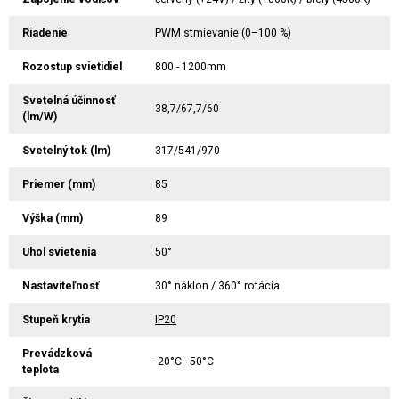
Riadenie
PWM stmievanie (0–100 %)
Rozostup svietidiel
800 - 1200mm
Svetelná účinnosť
38,7/67,7/60
(lm/W)
Svetelný tok (lm)
317/541/970
Priemer (mm)
85
Výška (mm)
89
Uhol svietenia
50°
Nastaviteľnosť
30° náklon / 360° rotácia
Stupeň krytia
IP20
Prevádzková
-20°C - 50°C
teplota