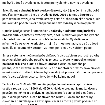
má byť bodové osvetlenie súčasťou premysleného návrhu osvetlenia.
Svietidlo má
robustnú hliníkovú konštrukciu
, ktorá je určená na dlhodobé
používanie v interiéri. Biele prevedenie
RAL 9003
s jemnou štruktúrou
prirodzene nadväzuje na svetlé stropy a čisté architektonické riešenia, kde
má svietidlo pôsobiť skôr nenápadne než ako výrazný dizajnový prvok.
Optická časť je riešená kombináciou
šošovky
a
odnímateľnej mriežky
honeycomb
. Zapustený svetelný zdroj spolu s mriežkou pomáha výrazne
obmedziť priame oslnenie pri pohľade do svietidla. Výsledkom je
príjemnejšie osvetlenie priestoru, najmä v miestnostiach, kde sú bodové
svietidlá umiestnené v bežnom zornom poli alebo vo väčšom počte.
Smer svietenia je možné prispôsobiť podľa dispozície miestnosti, polohy
nábytku alebo spôsobu používania priestoru. Svetelný modul je možné
naklápať približne o 30°
a zároveň
otáčať o 360°
, čo pomáha pri
presnejšom nastavení svetelného lúča po montáži. V praxi to dáva zmysel
najmä v miestnostiach, kde má byť svetelný lúč po montáži mierne upravený
podľa dispozície priestoru, nie vedený iba kolmo nadol.
Technológia
DUALWHITE
umožňuje plynulé nastavenie teploty bieleho
svetla v rozsahu od
1800 K do 4500 K
. Nejde o prepínanie medzi dvoma
pevnými odtieňmi, ale o plynulú reguláciu podľa dennej doby, spôsobu
používania priestoru alebo nastaveného režimu. Počas dňa môže byť
osvetlenie neutrálnejšie a aktívnejšie, večer sa môže plynulo posunúť do