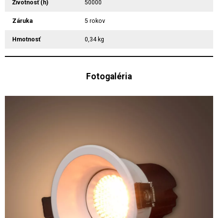
Životnosť (h)
50000
Záruka
5 rokov
Hmotnosť
0,34 kg
Fotogaléria