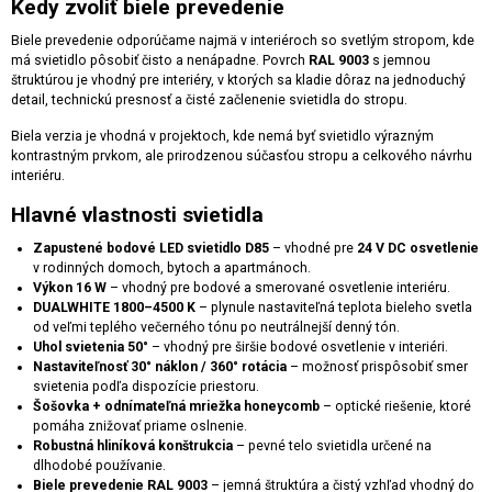
Kedy zvoliť biele prevedenie
Biele prevedenie odporúčame najmä v interiéroch so svetlým stropom, kde
má svietidlo pôsobiť čisto a nenápadne. Povrch
RAL 9003
s jemnou
štruktúrou je vhodný pre interiéry, v ktorých sa kladie dôraz na jednoduchý
detail, technickú presnosť a čisté začlenenie svietidla do stropu.
Biela verzia je vhodná v projektoch, kde nemá byť svietidlo výrazným
kontrastným prvkom, ale prirodzenou súčasťou stropu a celkového návrhu
interiéru.
Hlavné vlastnosti svietidla
Zapustené bodové LED svietidlo D85
– vhodné pre
24 V DC osvetlenie
v rodinných domoch, bytoch a apartmánoch.
Výkon 16 W
– vhodný pre bodové a smerované osvetlenie interiéru.
DUALWHITE 1800–4500 K
– plynule nastaviteľná teplota bieleho svetla
od veľmi teplého večerného tónu po neutrálnejší denný tón.
Uhol svietenia 50°
– vhodný pre širšie bodové osvetlenie v interiéri.
Nastaviteľnosť 30° náklon / 360° rotácia
– možnosť prispôsobiť smer
svietenia podľa dispozície priestoru.
Šošovka + odnímateľná mriežka honeycomb
– optické riešenie, ktoré
pomáha znižovať priame oslnenie.
Robustná hliníková konštrukcia
– pevné telo svietidla určené na
dlhodobé používanie.
Biele prevedenie RAL 9003
– jemná štruktúra a čistý vzhľad vhodný do