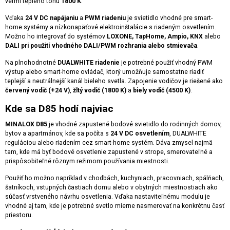
veľmi teplého tónu
1800 K
.
Vďaka
24 V DC napájaniu
a
PWM riadeniu
je svietidlo vhodné pre smart-
home systémy a nízkonapäťové elektroinštalácie s riadeným osvetlením.
Možno ho integrovať do systémov
LOXONE, TapHome, Ampio, KNX
alebo
DALI pri použití vhodného DALI/PWM rozhrania alebo stmievača
.
Na plnohodnotné
DUALWHITE riadenie
je potrebné použiť vhodný PWM
výstup alebo smart-home ovládač, ktorý umožňuje samostatne riadiť
teplejší a neutrálnejší kanál bieleho svetla. Zapojenie vodičov je riešené ako
červený vodič (+24 V)
,
žltý vodič (1800 K)
a
biely vodič (4500 K)
.
Kde sa D85 hodí najviac
MINALOX D85
je vhodné zapustené bodové svietidlo do rodinných domov,
bytov a apartmánov, kde sa počíta s
24 V DC osvetlením
, DUALWHITE
reguláciou alebo riadením cez smart-home systém. Dáva zmysel najmä
tam, kde má byť bodové osvetlenie zapustené v strope, smerovateľné a
prispôsobiteľné rôznym režimom používania miestnosti.
Použiť ho možno napríklad v chodbách, kuchyniach, pracovniach, spálňach,
šatníkoch, vstupných častiach domu alebo v obytných miestnostiach ako
súčasť vrstveného návrhu osvetlenia. Vďaka nastaviteľnému modulu je
vhodné aj tam, kde je potrebné svetlo mierne nasmerovať na konkrétnu časť
priestoru.