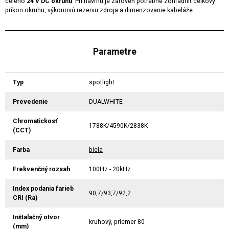
celého
24 V DC okruhu
. Pri návrhu je zároveň potrebné zohľadniť celkový
príkon okruhu, výkonovú rezervu zdroja a dimenzovanie kabeláže.
Parametre
Typ
spotlight
Prevedenie
DUALWHITE
Chromatickosť
1788K/4590K/2838K
(CCT)
Farba
biela
Frekvenčný rozsah
100Hz - 20kHz
Index podania farieb
90,7/93,7/92,2
CRI (Ra)
Inštalačný otvor
kruhový, priemer 80
(mm)