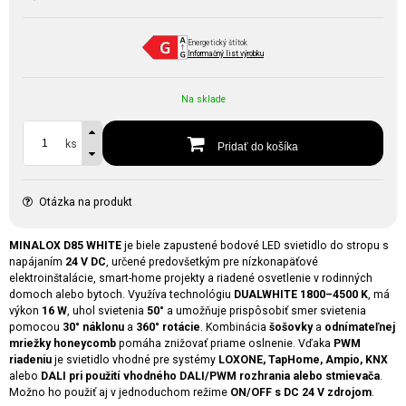
Energetický štítok
Informačný list výrobku
Na sklade
ks
Pridať do košíka
Otázka na produkt
MINALOX D85 WHITE
je biele zapustené bodové LED svietidlo do stropu s
napájaním
24 V DC
, určené predovšetkým pre nízkonapäťové
elektroinštalácie, smart-home projekty a riadené osvetlenie v rodinných
domoch alebo bytoch. Využíva technológiu
DUALWHITE 1800–4500 K
, má
výkon
16 W
, uhol svietenia
50°
a umožňuje prispôsobiť smer svietenia
pomocou
30° náklonu
a
360° rotácie
. Kombinácia
šošovky
a
odnímateľnej
mriežky honeycomb
pomáha znižovať priame oslnenie. Vďaka
PWM
riadeniu
je svietidlo vhodné pre systémy
LOXONE, TapHome, Ampio, KNX
alebo
DALI pri použití vhodného DALI/PWM rozhrania alebo stmievača
.
Možno ho použiť aj v jednoduchom režime
ON/OFF s DC 24 V zdrojom
.