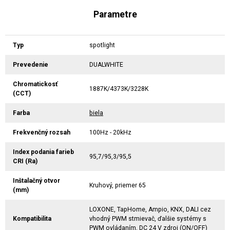
Parametre
Typ
spotlight
Prevedenie
DUALWHITE
Chromatickosť
1887K/4373K/3228K
(CCT)
Farba
biela
Frekvenčný rozsah
100Hz - 20kHz
Index podania farieb
95,7/95,3/95,5
CRI (Ra)
Inštalačný otvor
Kruhový, priemer 65
(mm)
LOXONE, TapHome, Ampio, KNX, DALI cez
Kompatibilita
vhodný PWM stmievač, ďalšie systémy s
PWM ovládaním, DC 24 V zdroj (ON/OFF)