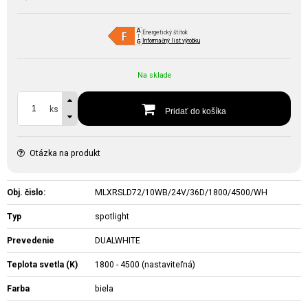
Energetický štítok
Informačný list výrobku
Na sklade
ks
Pridať do košíka
Otázka na produkt
Obj. čislo:
MLXRSLD72/10WB/24V/36D/1800/4500/WH
Typ
spotlight
Prevedenie
DUALWHITE
Teplota svetla (K)
1800 - 4500 (nastaviteľná)
Farba
biela