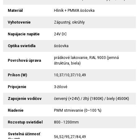
Materiál
Hliník + PMMA šošovka
Vyhotovenie
Zápustný, okrúhly
Napájacie napätie
24V DC
Optika svietidla
šošovka
práškové lakovanie, RAL 9003 (jemná
Povrchová úprava
štruktúra, biela)
Príkon (W)
10,37/10,37/10,49
Pripojenie
3-žilové
Zapojenie vodičov
červený (+24V) / žltý (1800K) / biely (4500K)
Riadenie
PWM stmievanie (0–100 %)
Rozostup svietidiel
800 - 1200mm
Svetelná účinnosť
56,52/95,27/84,49