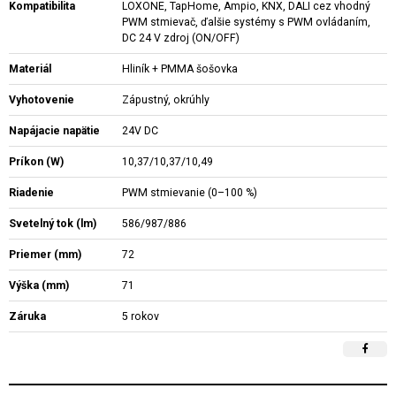
Kompatibilita
LOXONE, TapHome, Ampio, KNX, DALI cez vhodný
PWM stmievač, ďalšie systémy s PWM ovládaním,
DC 24 V zdroj (ON/OFF)
Materiál
Hliník + PMMA šošovka
Vyhotovenie
Zápustný, okrúhly
Napájacie napätie
24V DC
Príkon (W)
10,37/10,37/10,49
Riadenie
PWM stmievanie (0–100 %)
Svetelný tok (lm)
586/987/886
Priemer (mm)
72
Výška (mm)
71
Záruka
5 rokov