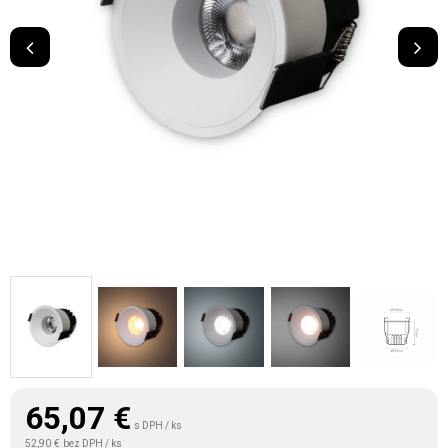
65,07
€
s DPH / ks
52,90 €
bez DPH / ks