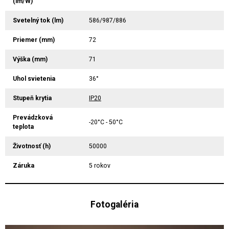
(lm/W)
Svetelný tok (lm)
586/987/886
Priemer (mm)
72
Výška (mm)
71
Uhol svietenia
36°
Stupeň krytia
IP20
Prevádzková
-20°C - 50°C
teplota
Životnosť (h)
50000
Záruka
5 rokov
Fotogaléria