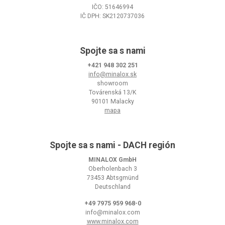
IČO: 51646994
IČ DPH: SK2120737036
Spojte sa s nami
+421 948 302 251
info@minalox.sk
showroom
Továrenská 13/K
90101 Malacky
mapa
Spojte sa s nami - DACH región
MINALOX GmbH
Oberholenbach 3
73453 Abtsgmünd
Deutschland
+49 7975 959 968-0
info@minalox.com
www.minalox.com