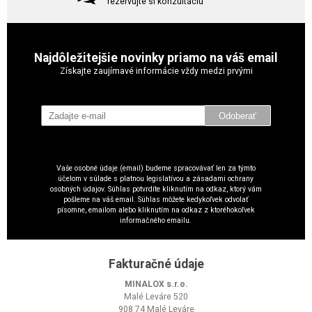
rezervujte si konzultáciu
Najdôležitejšie novinky priamo na váš email
Získajte zaujímavé informácie vždy medzi prvými
Odoberať
Vaše osobné údaje (email) budeme spracovávať len za týmto
účelom v súlade s platnou legislatívou a zásadami ochrany
osobných údajov. Súhlas potvrdíte kliknutím na odkaz, ktorý vám
pošleme na váš email. Súhlas môžete kedykoľvek odvolať
písomne, emailom alebo kliknutím na odkaz z ktoréhokoľvek
informačného emailu.
Fakturačné údaje
MINALOX s.r.o.
Malé Leváre 520
908 74 Malé Leváre