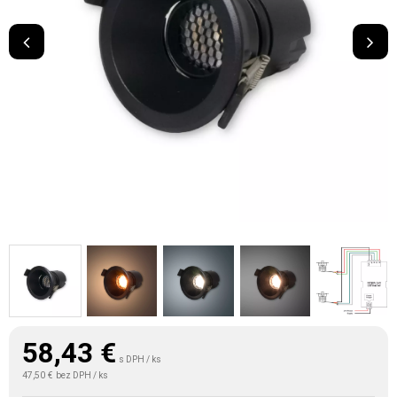
58,43
€
s DPH / ks
47,50 €
bez DPH / ks