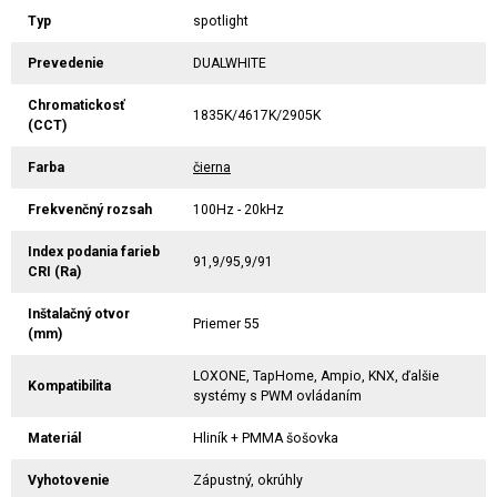
Typ
spotlight
Prevedenie
DUALWHITE
Chromatickosť
1835K/4617K/2905K
(CCT)
Farba
čierna
Frekvenčný rozsah
100Hz - 20kHz
Index podania farieb
91,9/95,9/91
CRI (Ra)
Inštalačný otvor
Priemer 55
(mm)
LOXONE, TapHome, Ampio, KNX, ďalšie
Kompatibilita
systémy s PWM ovládaním
Materiál
Hliník + PMMA šošovka
Vyhotovenie
Zápustný, okrúhly