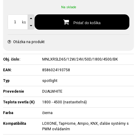
Na sklade
ks
Pridať do košíka
Otázka na produkt
Obj. čislo:
MNLXRSLD65/12W/24V/50D/1800/4500/BK
EAN:
8586024193758
Typ
spotlight
Prevedenie
DUALWHITE
Teplota svetla (K)
1800 - 4500 (nastaviteľná)
Farba
čierna
Kompatibilita
LOXONE, TapHome, Ampio, KNX, ďalšie systémy s
PWM ovládaním