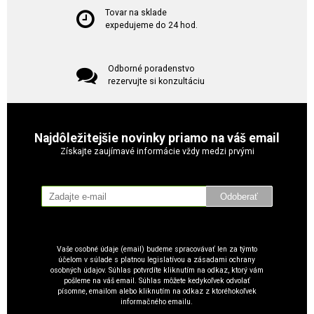
Tovar na sklade
expedujeme do 24 hod.
Odborné poradenstvo
rezervujte si konzultáciu
Najdôležitejšie novinky priamo na váš email
Získajte zaujímavé informácie vždy medzi prvými
Odoberať
Vaše osobné údaje (email) budeme spracovávať len za týmto
účelom v súlade s platnou legislatívou a zásadami ochrany
osobných údajov. Súhlas potvrdíte kliknutím na odkaz, ktorý vám
pošleme na váš email. Súhlas môžete kedykoľvek odvolať
písomne, emailom alebo kliknutím na odkaz z ktoréhokoľvek
informačného emailu.