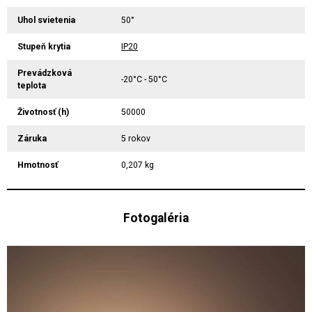
Uhol svietenia
50°
Stupeň krytia
IP20
Prevádzková
-20°C - 50°C
teplota
Životnosť (h)
50000
Záruka
5 rokov
Hmotnosť
0,207 kg
Fotogaléria