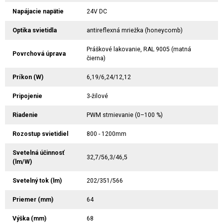
Napájacie napätie
24V DC
Optika svietidla
antireflexná mriežka (honeycomb)
Práškové lakovanie, RAL 9005 (matná
Povrchová úprava
čierna)
Príkon (W)
6,19/6,24/12,12
Pripojenie
3-žilové
Riadenie
PWM stmievanie (0–100 %)
Rozostup svietidiel
800 - 1200mm
Svetelná účinnosť
32,7/56,3/46,5
(lm/W)
Svetelný tok (lm)
202/351/566
Priemer (mm)
64
Výška (mm)
68