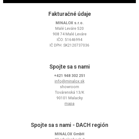
Fakturačné údaje
MINALOX s.r.o.
Malé Leváre 520
908 74 Malé Leváre
IČO: 51646994
IČ DPH: SK2120737036
Spojte sa s nami
+421 948 302 251
info@minalox.sk
showroom
Továrenská 13/K
90101 Malacky
mapa
Spojte sa s nami - DACH región
MINALOX GmbH