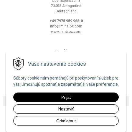
Oberholenbach 3
73453 Abtsgmünd
Deutschland
+49 7975 959 968-0
info@minalox.com
www.minalox.com
O nákupe
Obchodné podmienky
Vaše nastavenie cookies
Ochrana osobných údajov
Súbory cookie nám pomáhajú pri poskytovaní služieb pre
Zásady používania cookies
vás. Umožňujú spoznať a zapamätať si vaše preferencie.
Prijať
© 2026 Minalox •
NextShop
&
e-shop Pohoda Connector
by
NextCom s.r.o.
Nastaviť
Odmietnuť