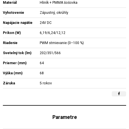
Materiál
Hliník + PMMA šošovka
Vyhotovenie
Zápustný, okrúhly
Napájacie napätie
24V DC
Príkon (W)
6,19/6,24/12,12
Riadenie
PWM stmievanie (0–100 %)
Svetelný tok (lm)
202/351/566
Priemer (mm)
64
Výška (mm)
68
Záruka
5 rokov
Parametre