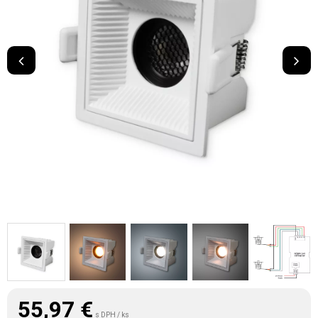
55,97
€
s DPH / ks