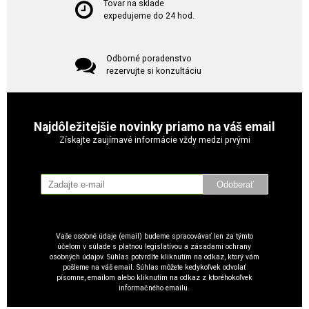
Tovar na sklade
expedujeme do 24 hod.
Odborné poradenstvo
rezervujte si konzultáciu
Najdôležitejšie novinky priamo na váš email
Získajte zaujímavé informácie vždy medzi prvými
Odoberať
Vaše osobné údaje (email) budeme spracovávať len za týmto
účelom v súlade s platnou legislatívou a zásadami ochrany
osobných údajov. Súhlas potvrdíte kliknutím na odkaz, ktorý vám
pošleme na váš email. Súhlas môžete kedykoľvek odvolať
písomne, emailom alebo kliknutím na odkaz z ktoréhokoľvek
informačného emailu.