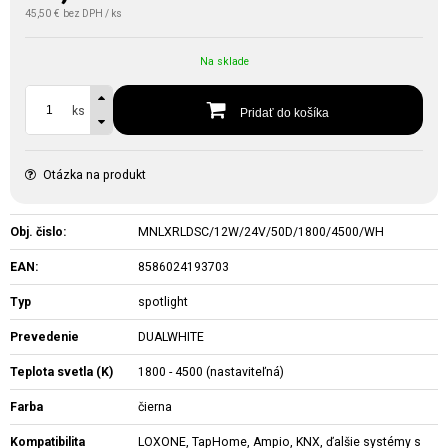
45,50 €
bez DPH / ks
Na sklade
ks
Pridať do košíka
Otázka na produkt
Obj. čislo:
MNLXRLDSC/12W/24V/50D/1800/4500/WH
EAN:
8586024193703
Typ
spotlight
Prevedenie
DUALWHITE
Teplota svetla (K)
1800 - 4500 (nastaviteľná)
Farba
čierna
Kompatibilita
LOXONE, TapHome, Ampio, KNX, ďalšie systémy s