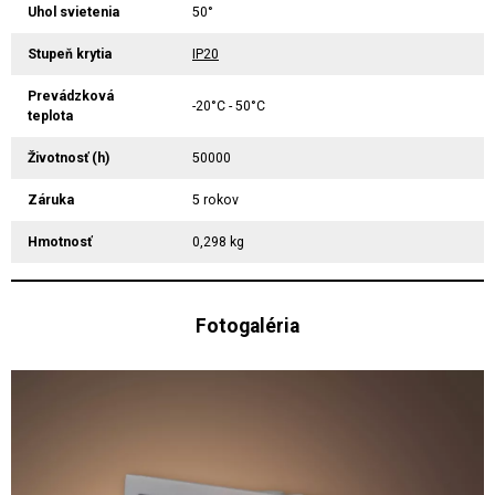
Uhol svietenia
50°
Stupeň krytia
IP20
Prevádzková
-20°C - 50°C
teplota
Životnosť (h)
50000
Záruka
5 rokov
Hmotnosť
0,298 kg
Fotogaléria