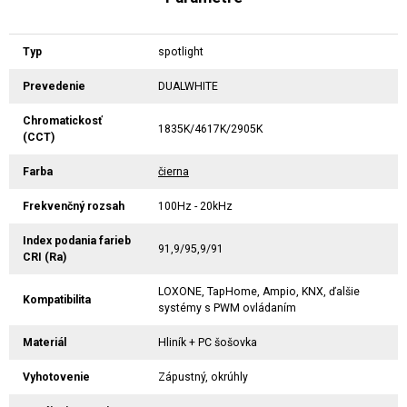
Typ
spotlight
Prevedenie
DUALWHITE
Chromatickosť
1835K/4617K/2905K
(CCT)
Farba
čierna
Frekvenčný rozsah
100Hz - 20kHz
Index podania farieb
91,9/95,9/91
CRI (Ra)
LOXONE, TapHome, Ampio, KNX, ďalšie
Kompatibilita
systémy s PWM ovládaním
Materiál
Hliník + PC šošovka
Vyhotovenie
Zápustný, okrúhly