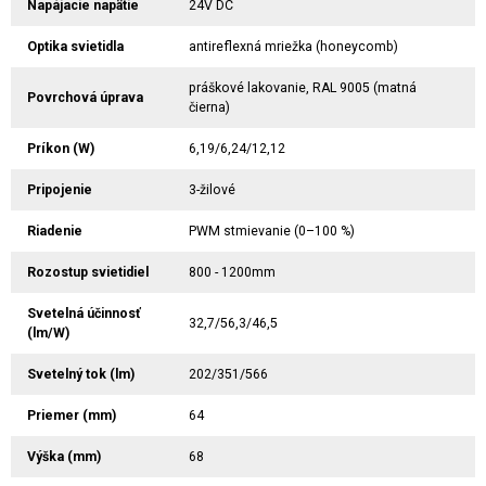
Napájacie napätie
24V DC
Optika svietidla
antireflexná mriežka (honeycomb)
práškové lakovanie, RAL 9005 (matná
Povrchová úprava
čierna)
Príkon (W)
6,19/6,24/12,12
Pripojenie
3-žilové
Riadenie
PWM stmievanie (0–100 %)
Rozostup svietidiel
800 - 1200mm
Svetelná účinnosť
32,7/56,3/46,5
(lm/W)
Svetelný tok (lm)
202/351/566
Priemer (mm)
64
Výška (mm)
68