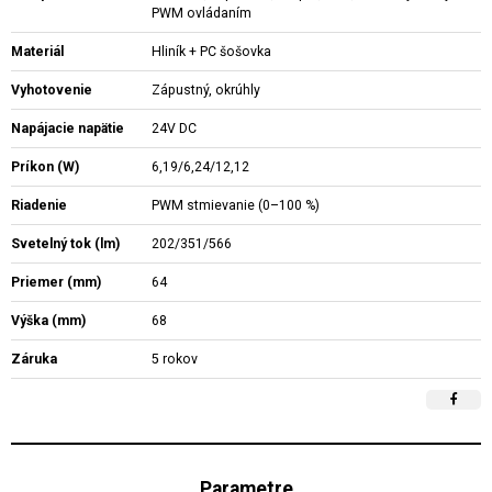
PWM ovládaním
Materiál
Hliník + PC šošovka
Vyhotovenie
Zápustný, okrúhly
Napájacie napätie
24V DC
Príkon (W)
6,19/6,24/12,12
Riadenie
PWM stmievanie (0–100 %)
Svetelný tok (lm)
202/351/566
Priemer (mm)
64
Výška (mm)
68
Záruka
5 rokov
Parametre