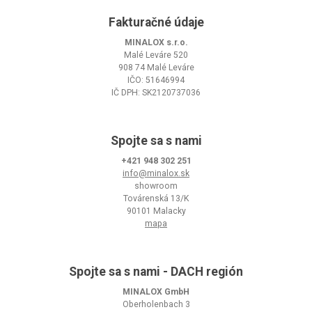
Fakturačné údaje
MINALOX s.r.o.
Malé Leváre 520
908 74 Malé Leváre
IČO: 51646994
IČ DPH: SK2120737036
Spojte sa s nami
+421 948 302 251
info@minalox.sk
showroom
Továrenská 13/K
90101 Malacky
mapa
Spojte sa s nami - DACH región
MINALOX GmbH
Oberholenbach 3