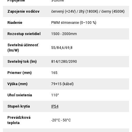
Pripojenie
3-žilové
Zapojenie vodičov
červený (+24V) / žltý (1800K) / čierny (4500K)
Riadenie
PWM stmievanie (0–100 %)
Rozostup svietidiel
1500 - 2000mm
Svetelná účinnosť
55/84,6/69,8
(lm/W)
Svetelný tok (lm)
814/1280/2090
Priemer (mm)
165
Výška (mm)
79+15 (kábel)
Uhol svietenia
110°
Stupeň krytia
IP54
Prevádzková
-20°C - 50°C
teplota