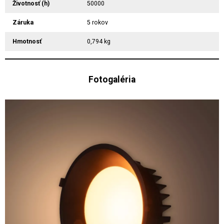
Životnosť (h)
50000
Záruka
5 rokov
Hmotnosť
0,794 kg
Fotogaléria