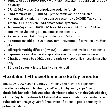
Teplota svetla 1800K–4500K
– plynulo nastaviteľná podľa dennej doby
a aktivity.
CRI až 96,9
– presné a prirodzené podanie farieb.
PWM stmievanie (0–100 %)
– jemné stmievanie bez blikania.
Kompatibilita
– priama integrácia do systémov
LOXONE, TapHome,
Ampio, KNX
a ďalších PWM smart home systémov.
Frekvenčný rozsah PWM 100 Hz – 20 kHz
– stabilné a spoľahlivé
stmievanie vhodné aj pre multimediálne priestory.
Zapustená montáž
– čistý a moderný vzhľad stropu.
Rozostup svietidiel 1500 – 2000 mm
– rovnomerné osvetlenie väčších
plôch.
Mikroprizmatický difúzor (PMMA)
– rovnomerné svetlo bez oslnenia.
Úsporná prevádzka
– nízka spotreba energie pri vysokej účinnosti.
Dlhá životnosť a bezúdržbová prevádzka
– spoľahlivé riešenie na dlhé
roky.
Záruka 5 rokov
– istota kvality a funkčnosti.
Flexibilné LED osvetlenie pre každý priestor
MINALOX DOWNLIGHT D16579
je vhodný ako hlavné či doplnkové
osvetlenie v
obývacích izbách, spálňach, kuchyniach, kúpeľniach,
chodbách, kanceláriách, zasadacích miestnostiach, hotelových izbách aj
v komerčných priestoroch
. Možnosť
skupinového alebo samostatného
ovládania
umožňuje vytvárať rôzne svetelné scenáre podľa aktuálnych
potrieb a nálady.