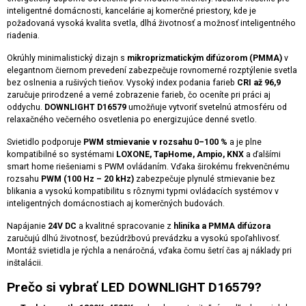
inteligentné domácnosti, kancelárie aj komerčné priestory, kde je
požadovaná vysoká kvalita svetla, dlhá životnosť a možnosť inteligentného
riadenia.
Okrúhly minimalistický dizajn s
mikroprizmatickým difúzorom (PMMA)
v
elegantnom čiernom prevedení zabezpečuje rovnomerné rozptýlenie svetla
bez oslnenia a rušivých tieňov. Vysoký index podania farieb
CRI až 96,9
zaručuje prirodzené a verné zobrazenie farieb, čo oceníte pri práci aj
oddychu.
DOWNLIGHT D16579
umožňuje vytvoriť svetelnú atmosféru od
relaxačného večerného osvetlenia po energizujúce denné svetlo.
Svietidlo podporuje
PWM stmievanie v rozsahu 0–100 %
a je plne
kompatibilné so systémami
LOXONE, TapHome, Ampio, KNX
a ďalšími
smart home riešeniami s PWM ovládaním. Vďaka širokému frekvenčnému
rozsahu
PWM (100 Hz – 20 kHz)
zabezpečuje plynulé stmievanie bez
blikania a vysokú kompatibilitu s rôznymi typmi ovládacích systémov v
inteligentných domácnostiach aj komerčných budovách.
Napájanie
24V DC
a kvalitné spracovanie z
hliníka a PMMA difúzora
zaručujú dlhú životnosť, bezúdržbovú prevádzku a vysokú spoľahlivosť.
Montáž svietidla je rýchla a nenáročná, vďaka čomu šetrí čas aj náklady pri
inštalácii.
Prečo si vybrať LED DOWNLIGHT D16579?