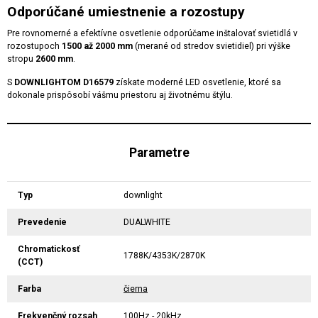
Odporúčané umiestnenie a rozostupy
Pre rovnomerné a efektívne osvetlenie odporúčame inštalovať svietidlá v
rozostupoch
1500 až 2000 mm
(merané od stredov svietidiel) pri výške
stropu
2600 mm
.
S
DOWNLIGHTOM D16579
získate moderné LED osvetlenie, ktoré sa
dokonale prispôsobí vášmu priestoru aj životnému štýlu.
Parametre
Typ
downlight
Prevedenie
DUALWHITE
Chromatickosť
1788K/4353K/2870K
(CCT)
Farba
čierna
Frekvenčný rozsah
100Hz - 20kHz