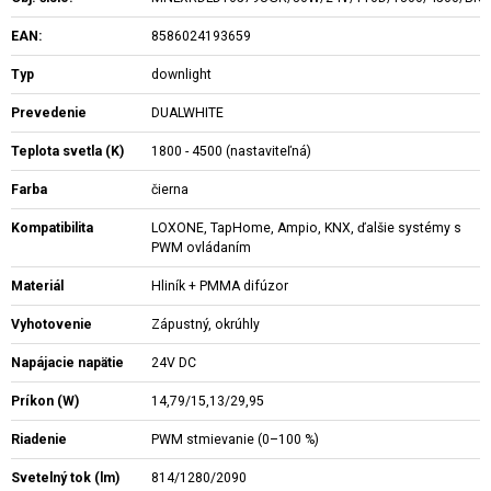
EAN:
8586024193659
Typ
downlight
Prevedenie
DUALWHITE
Teplota svetla (K)
1800 - 4500 (nastaviteľná)
Farba
čierna
Kompatibilita
LOXONE, TapHome, Ampio, KNX, ďalšie systémy s
PWM ovládaním
Materiál
Hliník + PMMA difúzor
Vyhotovenie
Zápustný, okrúhly
Napájacie napätie
24V DC
Príkon (W)
14,79/15,13/29,95
Riadenie
PWM stmievanie (0–100 %)
Svetelný tok (lm)
814/1280/2090