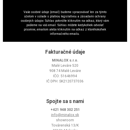
Vaše osobné údaje (email) budeme spracovávať len za týmto
účelom v súlade s platnou legislatívou a zásadami ochrany
osobných údajov. Súhlas potvrdíte kliknutím na odkaz, ktorý vám
pošleme na váš email. Súhlas môžete kedykoľvek odvolať
písomne, emailom alebo kliknutím na odkaz z ktoréhokoľvek
informačného emailu.
Fakturačné údaje
MINALOX s.r.o.
Malé Leváre 520
908 74 Malé Leváre
IČO: 51646994
IČ DPH: SK2120737036
Spojte sa s nami
+421 948 302 251
info@minalox.sk
showroom
Továrenská 13/K