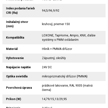
Index podania farieb
94,5/96,9/92
CRI (Ra)
Inštalačný otvor
kruhový, priemer 150
(mm)
LOXONE, TapHome, Ampio, KNX, ďalšie
Kompatibilita
systémy s PWM ovládaním
Materiál
Hliník + PMMA difúzor
Vyhotovenie
Zápustný, okrúhly
Napájacie napätie
24V DC
Optika svietidla
mikroprizmatický difúzor (PMMA)
práškové lakovanie, RAL 9005 (matná
Povrchová úprava
čierna)
Príkon (W)
14,79/15,13/29,95