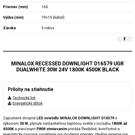
Priemer (mm)
165
Výška (mm)
79+15 (kábel)
Záruka
5 rokov
MINALOX RECESSED DOWNLIGHT D16579 UGR
DUALWHITE 30W 24V 1800K 4500K BLACK
Prílohy na stiahnutie
Technický list
Energetický štítok
Zapustené stropné
LED svietidlo MINALOX DOWNLIGHT D16579
s
výkonom
30 W
, plynule nastaviteľnou teplotou svetla v rozsahu
1800K až
4500K
a precíznym
PWM stmievaním
prináša flexibilné, komfortné a
energeticky úsporné osvetlenie pre moderné interiéry. Ideálne riešenie pre