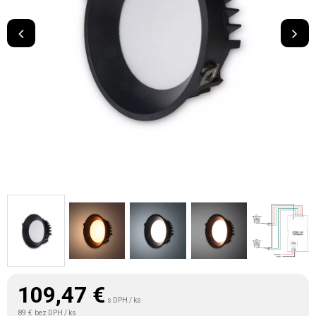
109,47
€
s DPH / ks
89 €
bez DPH / ks