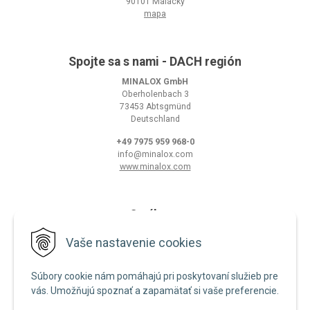
90101 Malacky
mapa
Spojte sa s nami - DACH región
MINALOX GmbH
Oberholenbach 3
73453 Abtsgmünd
Deutschland
+49 7975 959 968-0
info@minalox.com
www.minalox.com
O nákupe
Obchodné podmienky
Vaše nastavenie cookies
Ochrana osobných údajov
Súbory cookie nám pomáhajú pri poskytovaní služieb pre
Zásady používania cookies
vás. Umožňujú spoznať a zapamätať si vaše preferencie.