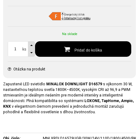
Energetický štítok
Informačný list výrobku
Na sklade
ks
Pridať do košíka
Otázka na produkt
Zapustené LED svietidlo
MINALOX DOWNLIGHT D16579
s výkonom 30 W,
nastaviteľnou teplotou svetla 1800K–4500K, vysokým CRI až 96,9 a PWM
stmievaním je ideálnym riešením pre moderné interiéry a inteligentné
domácnosti. Plná kompatibilita so systémami
LOXONE, TapHome, Ampio,
KNX
v elegantnom čiernom prevedení a jednoduchá montáž zaručujú
pohodlné a flexibilné osvetlenie s dlhou životnosťou.
Obj. čislo:
MNLXRDLD16579UGR/30W/24V/110D/1800/4500/BK