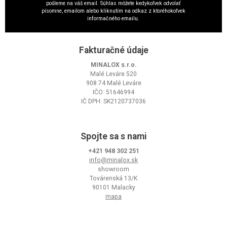
pošleme na váš email. Súhlas môžete kedykoľvek odvolať
písomne, emailom alebo kliknutím na odkaz z ktoréhokoľvek
informačného emailu.
Fakturačné údaje
MINALOX s.r.o.
Malé Leváre 520
908 74 Malé Leváre
IČO: 51646994
IČ DPH: SK2120737036
Spojte sa s nami
+421 948 302 251
info@minalox.sk
showroom
Továrenská 13/K
90101 Malacky
mapa