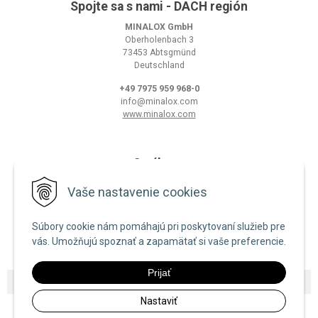
Spojte sa s nami - DACH región
MINALOX GmbH
Oberholenbach 3
73453 Abtsgmünd
Deutschland
+49 7975 959 968-0
info@minalox.com
www.minalox.com
O nákupe
Obchodné podmienky
Vaše nastavenie cookies
Ochrana osobných údajov
Súbory cookie nám pomáhajú pri poskytovaní služieb pre
Zásady používania cookies
vás. Umožňujú spoznať a zapamätať si vaše preferencie.
Prijať
© 2026 Minalox •
NextShop
&
e-shop Pohoda Connector
by
NextCom s.r.o.
Nastaviť