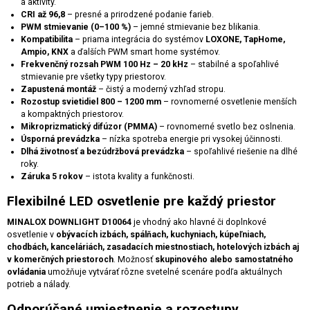
a aktivity.
CRI až 96,8
– presné a prirodzené podanie farieb.
PWM stmievanie (0–100 %)
– jemné stmievanie bez blikania.
Kompatibilita
– priama integrácia do systémov
LOXONE, TapHome,
Ampio, KNX
a ďalších PWM smart home systémov.
Frekvenčný rozsah PWM 100 Hz – 20 kHz
– stabilné a spoľahlivé
stmievanie pre všetky typy priestorov.
Zapustená montáž
– čistý a moderný vzhľad stropu.
Rozostup svietidiel 800 – 1200 mm
– rovnomerné osvetlenie menších
a kompaktných priestorov.
Mikroprizmatický difúzor (PMMA)
– rovnomerné svetlo bez oslnenia.
Úsporná prevádzka
– nízka spotreba energie pri vysokej účinnosti.
Dlhá životnosť a bezúdržbová prevádzka
– spoľahlivé riešenie na dlhé
roky.
Záruka 5 rokov
– istota kvality a funkčnosti.
Flexibilné LED osvetlenie pre každý priestor
MINALOX DOWNLIGHT D10064
je vhodný ako hlavné či doplnkové
osvetlenie v
obývacích izbách, spálňach, kuchyniach, kúpeľniach,
chodbách, kanceláriách, zasadacích miestnostiach, hotelových izbách aj
v komerčných priestoroch
. Možnosť
skupinového alebo samostatného
ovládania
umožňuje vytvárať rôzne svetelné scenáre podľa aktuálnych
potrieb a nálady.
Odporúčané umiestnenie a rozostupy