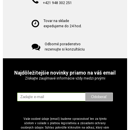
+421 948 302 251
Tovar na sklade
expedujeme do 24 hod.
Odborné poradenstvo
rezervujte si konzultáciu
Najdôležitejšie novinky priamo na váš email
Získajte zaujímavé informácie vždy medzi prvými
Odoberať
Vaše osobné údaje (email) budeme spracovávať len za týmto
účelom v súlade s platnou legislatívou a zásadami ochrany
osobných údajov. Súhlas potvrdíte kliknutím na odkaz, ktorý vám