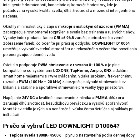
inteligentné domácnosti, kancelárie aj komerčné priestory, kde je
požadovaná vysoká kvalita svetla, dlhá životnosť a možnosť inteligentného
riadenia.
Okrúhly minimalistický dizajn s
mikroprizmatickým difúzorom (PMMA)
zabezpečuje rovnomerné rozptýlenie svetla bez oslnenia a rušivých tieňov.
Vysoký index podania farieb
CRI až 96,8
zaručuje prirodzené a verné
zobrazenie farieb, čo oceníte pri práci aj oddychu.
DOWNLIGHT D10064
umožňuje vytvoriť svetelnú atmosféru od relaxačného večerného osvetlenia
po energizujúce denné svetlo.
Svietidlo podporuje
PWM stmievanie v rozsahu 0–100 %
a je plne
kompatibilné so systémami
LOXONE, TapHome, Ampio, KNX
a ďalšími
smart home riešeniami s PWM ovládaním. Vďaka širokému frekvenčnému
rozsahu
PWM (100 Hz – 20 kHz)
zabezpečuje plynulé stmievanie bez
blikania a stabilné a spoľahlivé stmievanie pre všetky typy priestorov.
Napájanie
24V DC
a kvalitné spracovanie z
hliníka a PMMA difúzora
zaručujú dlhú životnosť, bezúdržbovú prevádzku a vysokú spoľahlivosť.
Montáž svietidla je rýchla a nenáročná, vďaka čomu šetrí čas aj náklady pri
inštalácii.
Prečo si vybrať LED DOWNLIGHT D10064?
Teplota svetla 1800K–4500K
– plynulo nastaviteľná podľa dennej doby