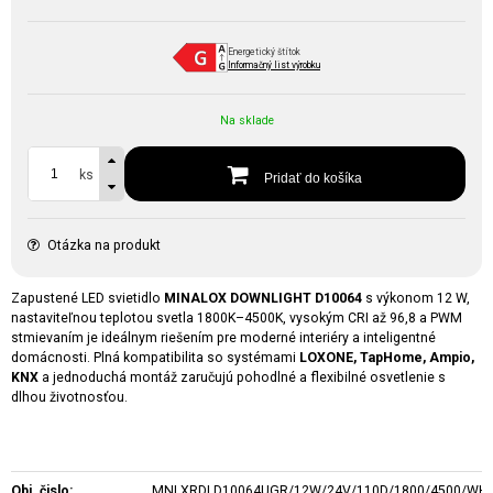
Energetický štítok
Informačný list výrobku
Na sklade
ks
Pridať do košíka
Otázka na produkt
Zapustené LED svietidlo
MINALOX DOWNLIGHT D10064
s výkonom 12 W,
nastaviteľnou teplotou svetla 1800K–4500K, vysokým CRI až 96,8 a PWM
stmievaním je ideálnym riešením pre moderné interiéry a inteligentné
domácnosti. Plná kompatibilita so systémami
LOXONE, TapHome, Ampio,
KNX
a jednoduchá montáž zaručujú pohodlné a flexibilné osvetlenie s
dlhou životnosťou.
Obj. čislo:
MNLXRDLD10064UGR/12W/24V/110D/1800/4500/WH