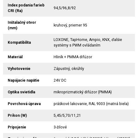
Index podania farieb
94,5/96,8/92
CRI (Ra)
Inštalačný otvor
kruhový, priemer 95
(mm)
LOXONE, TapHome, Ampio, KNX, ďalšie
Kompatibilita
systémy s PWM ovládaním
Materiál
Hliník + PMMA difúzor
Vyhotovenie
Zápustný, okrúhly
Napájacie napätie
24V DC
Optika svietidla
mikroprizmatický difúzor (PMMA)
Povrchová úprava
práškové lakovanie, RAL 9003 (matná biela)
Príkon (W)
5,45/5,70/11,21
Pripojenie
3-žilové