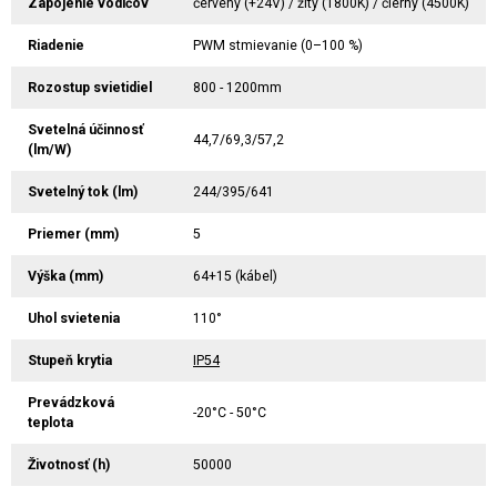
Zapojenie vodičov
červený (+24V) / žltý (1800K) / čierny (4500K)
Riadenie
PWM stmievanie (0–100 %)
Rozostup svietidiel
800 - 1200mm
Svetelná účinnosť
44,7/69,3/57,2
(lm/W)
Svetelný tok (lm)
244/395/641
Priemer (mm)
5
Výška (mm)
64+15 (kábel)
Uhol svietenia
110°
Stupeň krytia
IP54
Prevádzková
-20°C - 50°C
teplota
Životnosť (h)
50000