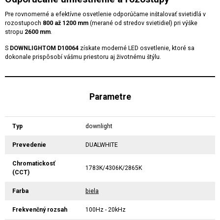
Pre rovnomerné a efektívne osvetlenie odporúčame inštalovať svietidlá v
rozostupoch
800 až 1200 mm
(merané od stredov svietidiel) pri výške
stropu
2600 mm
.
S
DOWNLIGHTOM D10064
získate moderné LED osvetlenie, ktoré sa
dokonale prispôsobí vášmu priestoru aj životnému štýlu.
Parametre
Typ
downlight
Prevedenie
DUALWHITE
Chromatickosť
1783K/4306K/2865K
(CCT)
Farba
biela
Frekvenčný rozsah
100Hz - 20kHz