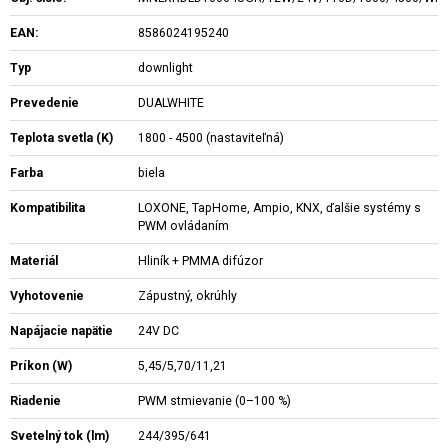
EAN:
8586024195240
Typ
downlight
Prevedenie
DUALWHITE
Teplota svetla (K)
1800 - 4500 (nastaviteľná)
Farba
biela
Kompatibilita
LOXONE, TapHome, Ampio, KNX, ďalšie systémy s
PWM ovládaním
Materiál
Hliník + PMMA difúzor
Vyhotovenie
Zápustný, okrúhly
Napájacie napätie
24V DC
Príkon (W)
5,45/5,70/11,21
Riadenie
PWM stmievanie (0–100 %)
Svetelný tok (lm)
244/395/641