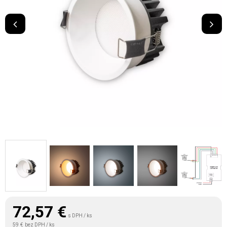
72,57
€
s DPH / ks
59 €
bez DPH / ks