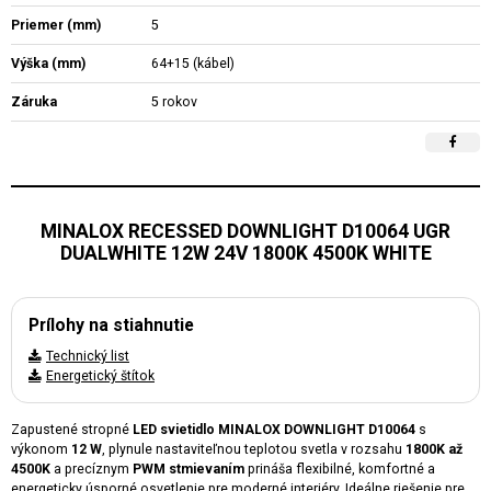
Priemer (mm)
5
Výška (mm)
64+15 (kábel)
Záruka
5 rokov
MINALOX RECESSED DOWNLIGHT D10064 UGR
DUALWHITE 12W 24V 1800K 4500K WHITE
Prílohy na stiahnutie
Technický list
Energetický štítok
Zapustené stropné
LED svietidlo MINALOX DOWNLIGHT D10064
s
výkonom
12 W
, plynule nastaviteľnou teplotou svetla v rozsahu
1800K až
4500K
a precíznym
PWM stmievaním
prináša flexibilné, komfortné a
energeticky úsporné osvetlenie pre moderné interiéry. Ideálne riešenie pre