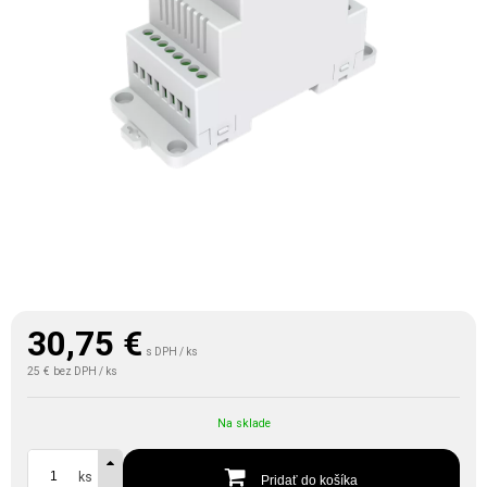
30,75
€
s DPH / ks
25 €
bez DPH / ks
Na sklade
ks
Pridať do košíka