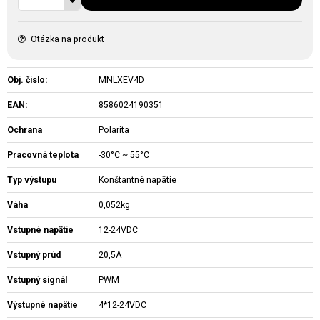
Otázka na produkt
Obj. čislo:
MNLXEV4D
EAN:
8586024190351
Ochrana
Polarita
Pracovná teplota
-30°C ~ 55°C
Typ výstupu
Konštantné napätie
Váha
0,052kg
Vstupné napätie
12-24VDC
Vstupný prúd
20,5A
Vstupný signál
PWM
Výstupné napätie
4*12-24VDC