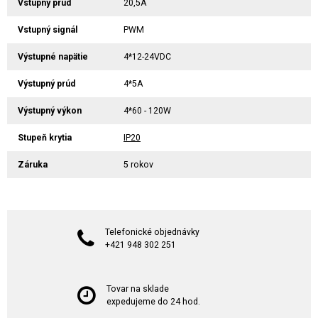
Vstupný prúd
20,5A
Vstupný signál
PWM
Výstupné napätie
4*12-24VDC
Výstupný prúd
4*5A
Výstupný výkon
4*60 - 120W
Stupeň krytia
IP20
Záruka
5 rokov
Telefonické objednávky
+421 948 302 251
Tovar na sklade
expedujeme do 24 hod.