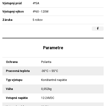
Výstupný prúd
4*5A
Výstupný výkon
4*60 - 120W
Záruka
5 rokov
Parametre
Ochrana
Polarita
Pracovná teplota
-30°C ~ 55°C
Typ výstupu
Konštantné napätie
Váha
0,052kg
Vstupné napätie
12-24VDC