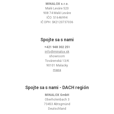
MINALOX s.r.o.
Malé Leváre 520
908 74 Malé Leváre
IČO: 51646994
IČ DPH: SK2120737036
Spojte sa s nami
+421 948 302 251
info@minalox.sk
showroom
Továrenská 13/K
90101 Malacky
mapa
Spojte sa s nami - DACH región
MINALOX GmbH
Oberholenbach 3
73453 Abtsgmünd
Deutschland