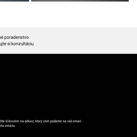
é poradenstvo
jte si konzultáciu
íte kliknutím na odkaz, ktorý vám pošleme na váš email.
ého emailu.