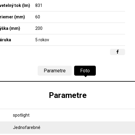
vetelný tok (lm)
831
riemer (mm)
60
ýška (mm)
200
áruka
5 rokov
Parametre
Foto
Parametre
spotlight
Jednofarebné