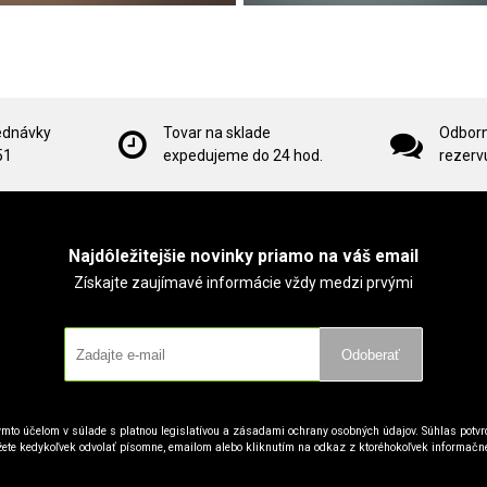
ednávky
Tovar na sklade
Odborn
51
expedujeme do 24 hod.
rezervu
Najdôležitejšie novinky priamo na váš email
Získajte zaujímavé informácie vždy medzi prvými
Odoberať
mto účelom v súlade s platnou legislatívou a zásadami ochrany osobných údajov. Súhlas potvrd
ete kedykoľvek odvolať písomne, emailom alebo kliknutím na odkaz z ktoréhokoľvek informačn