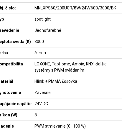
bj. čislo:
MNLXPS60/200UGR/8W/24V/60D/3000/BK
yp
spotlight
revedenie
Jednofarebné
eplota svetla (K)
3000
arba
čierna
ompatibilita
LOXONE, TapHome, Ampio, KNX, ďalšie
systémy s PWM ovládaním
ateriál
Hliník + PMMA šošovka
yhotovenie
Závesné
apájacie napätie
24V DC
ríkon (W)
8
iadenie
PWM stmievanie (0–100 %)