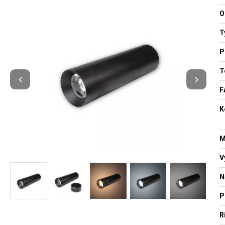
O
T
P
T
F
K
M
V
N
P
R