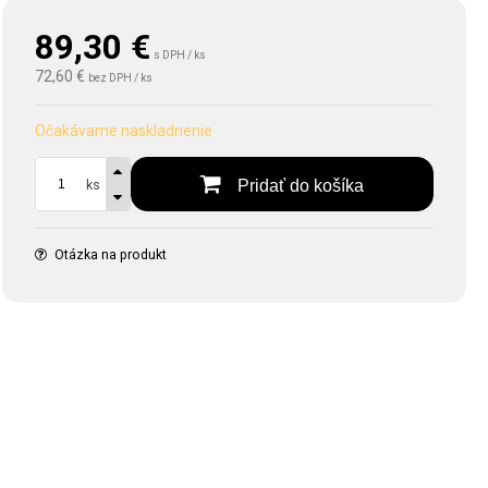
89,30
€
s DPH / ks
72,60 €
bez DPH / ks
Očakávame naskladnenie
Pridať do košíka
ks
Otázka na produkt