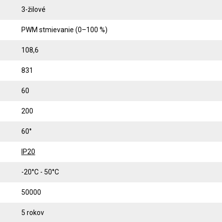
3-žilové
PWM stmievanie (0–100 %)
108,6
831
60
200
60°
IP20
-20°C - 50°C
50000
5 rokov