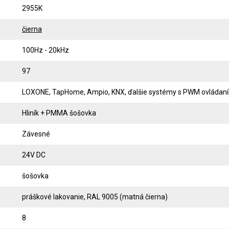
2955K
čierna
100Hz - 20kHz
97
LOXONE, TapHome, Ampio, KNX, ďalšie systémy s PWM ovládan
Hliník + PMMA šošovka
Závesné
24V DC
šošovka
práškové lakovanie, RAL 9005 (matná čierna)
8