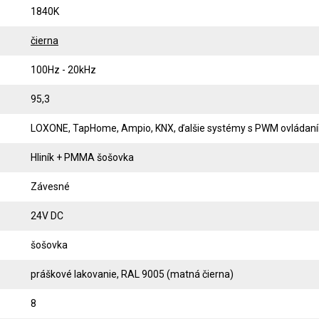
1840K
čierna
100Hz - 20kHz
95,3
LOXONE, TapHome, Ampio, KNX, ďalšie systémy s PWM ovládan
Hliník + PMMA šošovka
Závesné
24V DC
šošovka
práškové lakovanie, RAL 9005 (matná čierna)
8