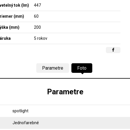
vetelný tok (lm)
447
riemer (mm)
60
ýška (mm)
200
áruka
5 rokov
Parametre
Foto
Parametre
spotlight
Jednofarebné