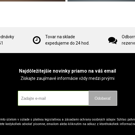
ednávky
Tovar na sklade
Odborn
51
expedujeme do 24 hod.
rezervu
Najdôležitejšie novinky priamo na váš email
Získajte zaujímavé informácie vždy medzi prvými
Odoberať
mto účelom v súlade s platnou legislatívou a zásadami ochrany osobných údajov. Súhlas potvrd
ete kedykoľvek odvolať písomne, emailom alebo kliknutím na odkaz z ktoréhokoľvek informačn