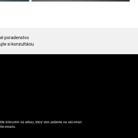
é poradenstvo
jte si konzultáciu
íte kliknutím na odkaz, ktorý vám pošleme na váš email.
ého emailu.