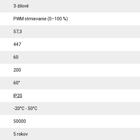
3-žilové
PWM stmievanie (0–100 %)
57,3
447
60
200
60°
IP20
-20°C - 50°C
50000
5 rokov