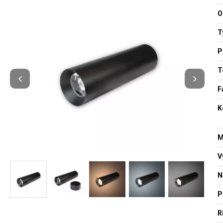
O
T
P
T
F
K
M
V
N
P
R