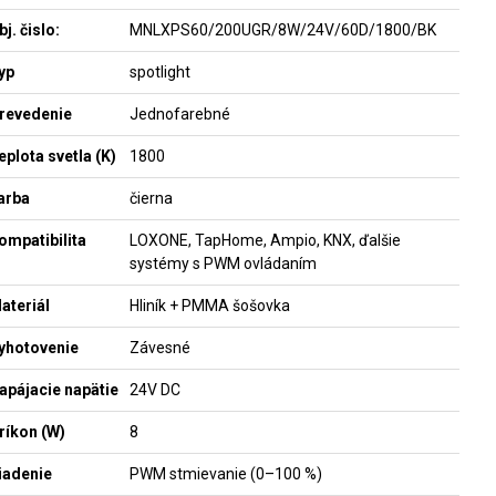
bj. čislo:
MNLXPS60/200UGR/8W/24V/60D/1800/BK
yp
spotlight
revedenie
Jednofarebné
eplota svetla (K)
1800
arba
čierna
ompatibilita
LOXONE, TapHome, Ampio, KNX, ďalšie
systémy s PWM ovládaním
ateriál
Hliník + PMMA šošovka
yhotovenie
Závesné
apájacie napätie
24V DC
ríkon (W)
8
iadenie
PWM stmievanie (0–100 %)