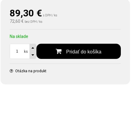
89,30
€
s DPH / ks
72,60 €
bez DPH / ks
Na sklade
Pridať do košíka
ks
Otázka na produkt