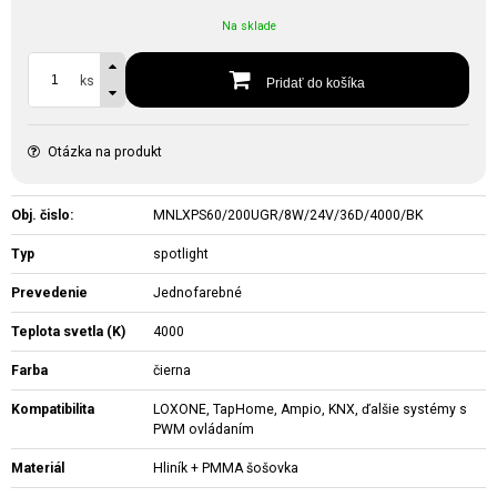
Na sklade
ks
Pridať do košíka
Otázka na produkt
Obj. čislo:
MNLXPS60/200UGR/8W/24V/36D/4000/BK
Typ
spotlight
Prevedenie
Jednofarebné
Teplota svetla (K)
4000
Farba
čierna
Kompatibilita
LOXONE, TapHome, Ampio, KNX, ďalšie systémy s
PWM ovládaním
Materiál
Hliník + PMMA šošovka