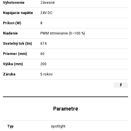
Vyhotovenie
Závesné
Napájacie napätie
24V DC
Príkon (W)
8
Riadenie
PWM stmievanie (0–100 %)
Svetelný tok (lm)
674
Priemer (mm)
60
Výška (mm)
200
Záruka
5 rokov
Parametre
Typ
spotlight