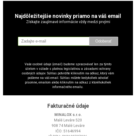
Najdôležitejšie novinky priamo na váš email
Získajte zaujímavé informácie vždy medzi prvými
Odoberať
Vaše osobné údaje (email) budeme spracovávať len za týmto
účelom v súlade s platnou legislatívou a zásadami ochrany
osobných údajov. Súhlas potvrdíte kliknutím na odkaz, ktorý vám
pošleme na váš email. Súhlas môžete kedykoľvek odvolať
písomne, emailom alebo kliknutím na odkaz z ktoréhokoľvek
informačného emailu.
Fakturačné údaje
MINALOX s.r.o.
Malé Leváre 520
908 74 Malé Leváre
IČO: 51646994