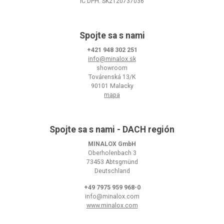
IČ DPH: SK2120737036
Spojte sa s nami
+421 948 302 251
info@minalox.sk
showroom
Továrenská 13/K
90101 Malacky
mapa
Spojte sa s nami - DACH región
MINALOX GmbH
Oberholenbach 3
73453 Abtsgmünd
Deutschland
+49 7975 959 968-0
info@minalox.com
www.minalox.com