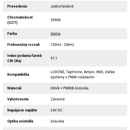
Prevedenie
Jednofarebné
Chromatickosť
3990K
(CCT)
Farba
čierna
Frekvenčný rozsah
100Hz - 20kHz
Index podania farieb
97,1
CRI (Ra)
LOXONE, TapHome, Ampio, KNX, ďalšie
Kompatibilita
systémy s PWM ovládaním
Materiál
Hliník + PMMA šošovka
Vyhotovenie
Závesné
Napájacie napätie
24V DC
Optika svietidla
šošovka