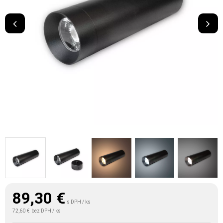
89,30
€
s DPH / ks
72,60 €
bez DPH / ks