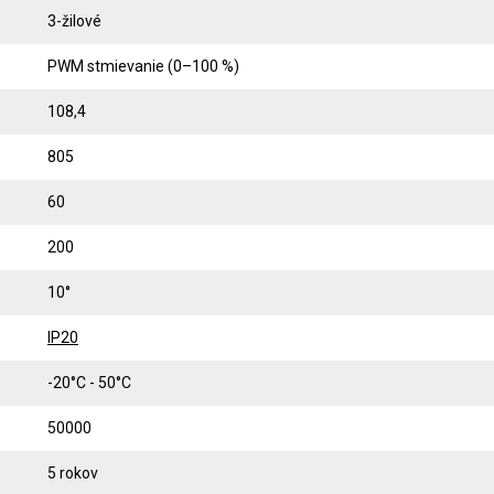
3-žilové
PWM stmievanie (0–100 %)
108,4
805
60
200
10°
IP20
-20°C - 50°C
50000
5 rokov