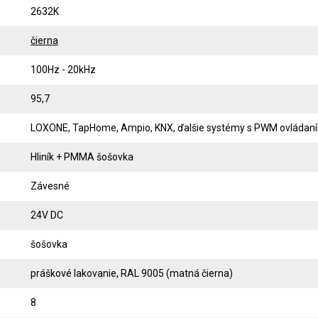
2632K
čierna
100Hz - 20kHz
95,7
LOXONE, TapHome, Ampio, KNX, ďalšie systémy s PWM ovládan
Hliník + PMMA šošovka
Závesné
24V DC
šošovka
práškové lakovanie, RAL 9005 (matná čierna)
8