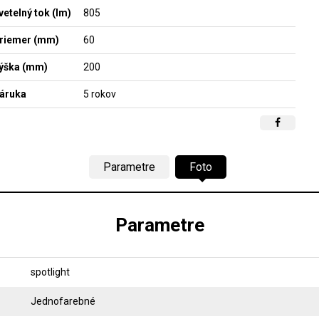
vetelný tok (lm)
805
riemer (mm)
60
ýška (mm)
200
áruka
5 rokov
Parametre
Foto
Parametre
spotlight
Jednofarebné