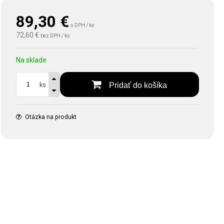
89,30
€
s DPH / ks
72,60 €
bez DPH / ks
Na sklade
Pridať do košíka
ks
Otázka na produkt