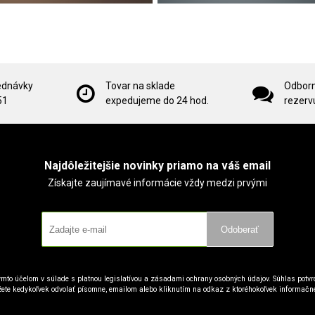
ednávky
Tovar na sklade
Odborn
51
expedujeme do 24 hod.
rezervu
Najdôležitejšie novinky priamo na váš email
Získajte zaujímavé informácie vždy medzi prvými
Odoberať
mto účelom v súlade s platnou legislatívou a zásadami ochrany osobných údajov. Súhlas potvrd
ete kedykoľvek odvolať písomne, emailom alebo kliknutím na odkaz z ktoréhokoľvek informačn