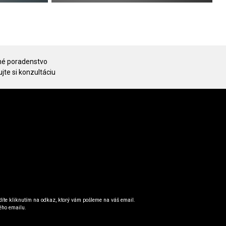
é poradenstvo
jte si konzultáciu
íte kliknutím na odkaz, ktorý vám pošleme na váš email.
ého emailu.