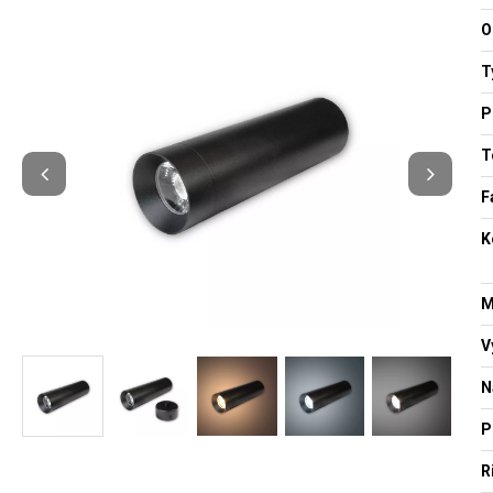
O
T
P
T
F
K
M
V
N
P
R