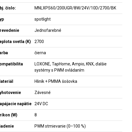
bj. čislo:
MNLXPS60/200UGR/8W/24V/10D/2700/BK
yp
spotlight
revedenie
Jednofarebné
eplota svetla (K)
2700
arba
čierna
ompatibilita
LOXONE, TapHome, Ampio, KNX, ďalšie
systémy s PWM ovládaním
ateriál
Hliník + PMMA šošovka
yhotovenie
Závesné
apájacie napätie
24V DC
ríkon (W)
8
iadenie
PWM stmievanie (0–100 %)