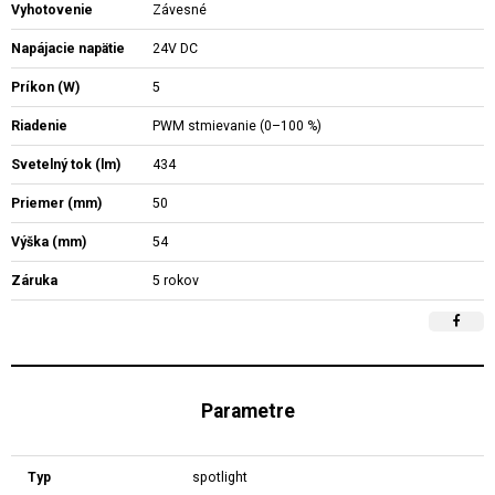
Vyhotovenie
Závesné
Napájacie napätie
24V DC
Príkon (W)
5
Riadenie
PWM stmievanie (0–100 %)
Svetelný tok (lm)
434
Priemer (mm)
50
Výška (mm)
54
Záruka
5 rokov
Parametre
Typ
spotlight