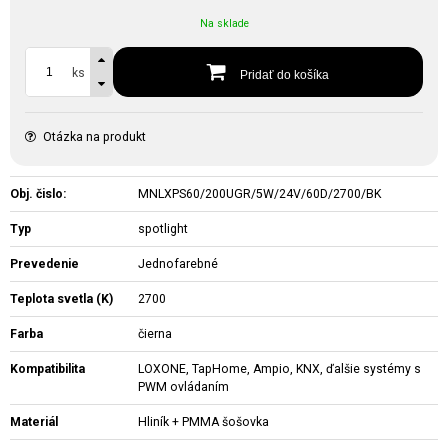
Na sklade
ks
Pridať do košíka
Otázka na produkt
Obj. čislo:
MNLXPS60/200UGR/5W/24V/60D/2700/BK
Typ
spotlight
Prevedenie
Jednofarebné
Teplota svetla (K)
2700
Farba
čierna
Kompatibilita
LOXONE, TapHome, Ampio, KNX, ďalšie systémy s
PWM ovládaním
Materiál
Hliník + PMMA šošovka