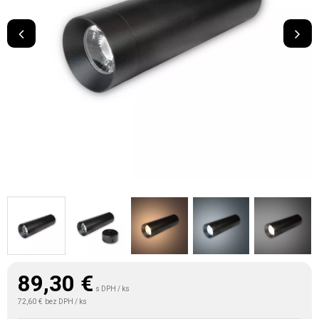
89,30
€
s DPH / ks
72,60 €
bez DPH / ks