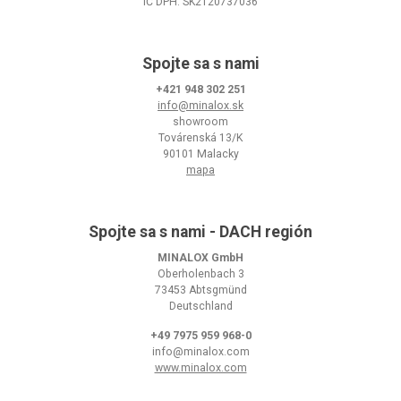
IČ DPH: SK2120737036
Spojte sa s nami
+421 948 302 251
info@minalox.sk
showroom
Továrenská 13/K
90101 Malacky
mapa
Spojte sa s nami - DACH región
MINALOX GmbH
Oberholenbach 3
73453 Abtsgmünd
Deutschland
+49 7975 959 968-0
info@minalox.com
www.minalox.com