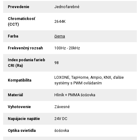
Prevedenie
Jednofarebné
Chromatickosť
2644K
(CCT)
Farba
čierna
Frekvenčný rozsah
100Hz - 20kHz
Index podania farieb
98
CRI (Ra)
LOXONE, TapHome, Ampio, KNX, ďalšie
Kompatibilita
systémy s PWM ovládaním
Materiál
Hliník + PMMA šošovka
Vyhotovenie
Závesné
Napájacie napätie
24V DC
Optika svietidla
šošovka