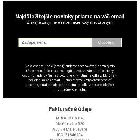
Najdôležitejšie novinky priamo na váš email
Získajte zaujímavé informácie vždy medzi prvými
Odoberať
Vaše osobné údaje (email) budeme spracovávať len za týmto
účelom v súlade s platnou legislatívou a zásadami ochrany
osobných údajov. Súhlas potvrdíte kliknutím na odkaz, ktorý vám
pošleme na váš email. Súhlas môžete kedykoľvek odvolať
písomne, emailom alebo kliknutím na odkaz z ktoréhokoľvek
informačného emailu.
Fakturačné údaje
MINALOX s.r.o.
Malé Leváre 520
908 74 Malé Leváre
IČO: 51646994