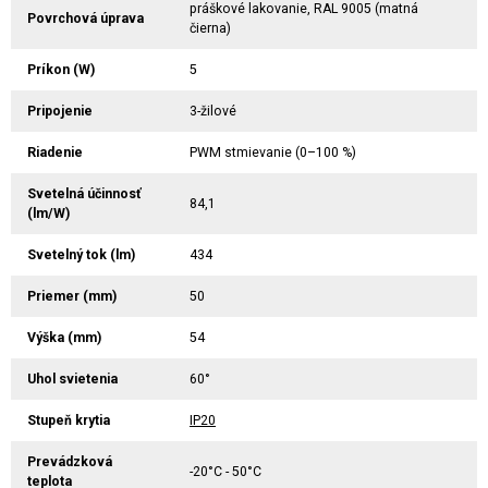
práškové lakovanie, RAL 9005 (matná
Povrchová úprava
čierna)
Príkon (W)
5
Pripojenie
3-žilové
Riadenie
PWM stmievanie (0–100 %)
Svetelná účinnosť
84,1
(lm/W)
Svetelný tok (lm)
434
Priemer (mm)
50
Výška (mm)
54
Uhol svietenia
60°
Stupeň krytia
IP20
Prevádzková
-20°C - 50°C
teplota