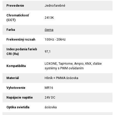
Prevedenie
Jednofarebné
Chromatickosť
2413K
(CCT)
Farba
čierna
Frekvenčný rozsah
100Hz - 20kHz
Index podania farieb
97,1
CRI (Ra)
LOXONE, TapHome, Ampio, KNX, ďalšie
Kompatibilita
systémy s PWM ovládaním
Materiál
Hliník + PMMA šošovka
Vyhotovenie
MR16
Napájacie napätie
24V DC
Optika svietidla
šošovka