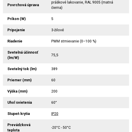
práškové lakovanie, RAL 9005 (matná
Povrchová úprava
čierna)
Príkon (W)
5
Pripojenie
3-žilové
Riadenie
PWM stmievanie (0–100 %)
Svetelná účinnosť
75,5
(lm/W)
Svetelný tok (lm)
389
Priemer (mm)
60
Výška (mm)
200
Uhol svietenia
60°
Stupeň krytia
IP20
Prevádzková
-20°C - 50°C
teplota