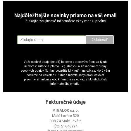
Najdôležitejšie novinky priamo na váš email
Získajte zaujímavé informácie vždy medzi prvými
Odoberať
Vaše osobné údaje (email) budeme spracovávať len za týmto
účelom v súlade s platnou legislatívou a zásadami ochrany
osobných údajov. Súhlas potvrdíte kliknutím na odkaz, ktorý vám
pošleme na váš email. Súhlas môžete kedykoľvek odvolať
písomne, emailom alebo kliknutím na odkaz z ktoréhokoľvek
informačného emailu.
Fakturačné údaje
MINALOX s.r.o.
Malé Leváre 520
908 74 Malé Leváre
IČO: 51646994