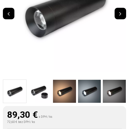
89,30
€
s DPH / ks
72,60 €
bez DPH / ks