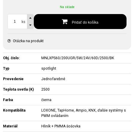
Na sklade
ks
Pridať do košíka
Otázka na produkt
Obj. čislo:
MNLXPS60/200UGR/5W/24V/60D/2500/BK
Typ
spotlight
Prevedenie
Jednofarebné
Teplota svetla (K)
2500
Farba
čierna
Kompatibilita
LOXONE, TapHome, Ampio, KNX, ďalšie systémy s
PWM ovládaním
Materiál
Hliník + PMMA šošovka