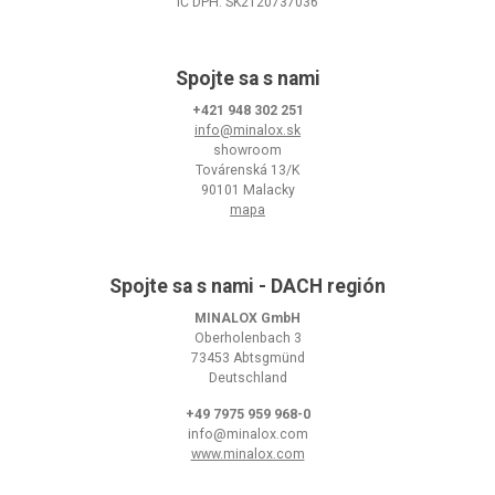
IČ DPH: SK2120737036
Spojte sa s nami
+421 948 302 251
info@minalox.sk
showroom
Továrenská 13/K
90101 Malacky
mapa
Spojte sa s nami - DACH región
MINALOX GmbH
Oberholenbach 3
73453 Abtsgmünd
Deutschland
+49 7975 959 968-0
info@minalox.com
www.minalox.com