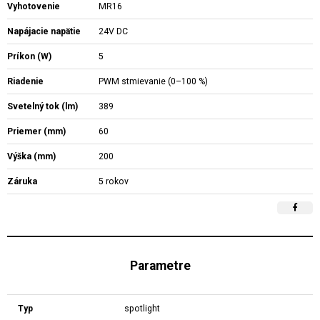
Vyhotovenie
MR16
Napájacie napätie
24V DC
Príkon (W)
5
Riadenie
PWM stmievanie (0–100 %)
Svetelný tok (lm)
389
Priemer (mm)
60
Výška (mm)
200
Záruka
5 rokov
Parametre
Typ
spotlight