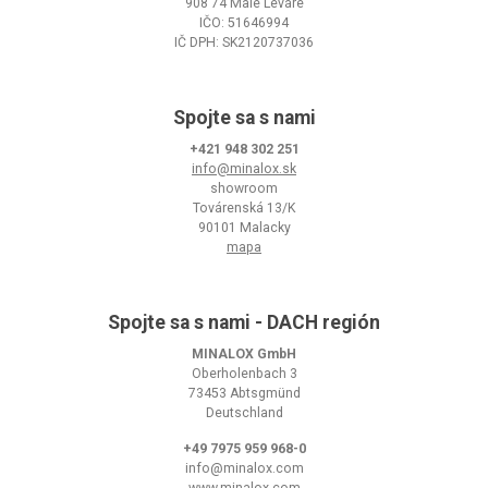
908 74 Malé Leváre
IČO: 51646994
IČ DPH: SK2120737036
Spojte sa s nami
+421 948 302 251
info@minalox.sk
showroom
Továrenská 13/K
90101 Malacky
mapa
Spojte sa s nami - DACH región
MINALOX GmbH
Oberholenbach 3
73453 Abtsgmünd
Deutschland
+49 7975 959 968-0
info@minalox.com
www.minalox.com