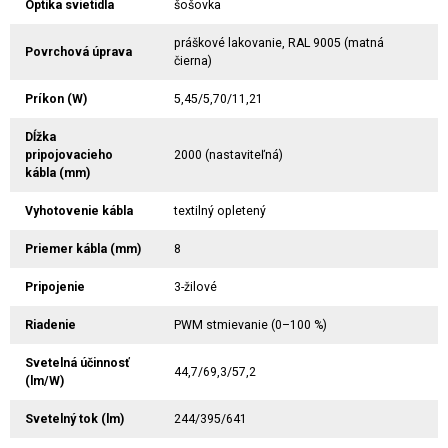
Optika svietidla
šošovka
práškové lakovanie, RAL 9005 (matná
Povrchová úprava
čierna)
Príkon (W)
5,45/5,70/11,21
Dĺžka
pripojovacieho
2000 (nastaviteľná)
kábla (mm)
Vyhotovenie kábla
textilný opletený
Priemer kábla (mm)
8
Pripojenie
3-žilové
Riadenie
PWM stmievanie (0–100 %)
Svetelná účinnosť
44,7/69,3/57,2
(lm/W)
Svetelný tok (lm)
244/395/641