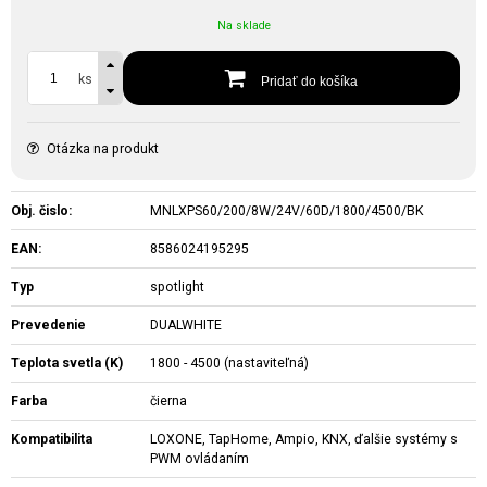
Na sklade
ks
Pridať do košíka
Otázka na produkt
Obj. čislo:
MNLXPS60/200/8W/24V/60D/1800/4500/BK
EAN:
8586024195295
Typ
spotlight
Prevedenie
DUALWHITE
Teplota svetla (K)
1800 - 4500 (nastaviteľná)
Farba
čierna
Kompatibilita
LOXONE, TapHome, Ampio, KNX, ďalšie systémy s
PWM ovládaním