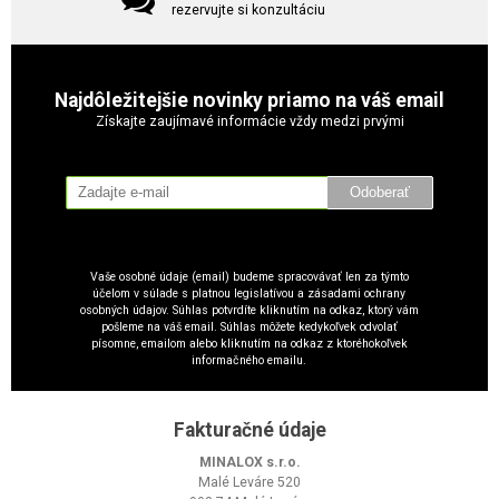
rezervujte si konzultáciu
Najdôležitejšie novinky priamo na váš email
Získajte zaujímavé informácie vždy medzi prvými
Odoberať
Vaše osobné údaje (email) budeme spracovávať len za týmto
účelom v súlade s platnou legislatívou a zásadami ochrany
osobných údajov. Súhlas potvrdíte kliknutím na odkaz, ktorý vám
pošleme na váš email. Súhlas môžete kedykoľvek odvolať
písomne, emailom alebo kliknutím na odkaz z ktoréhokoľvek
informačného emailu.
Fakturačné údaje
MINALOX s.r.o.
Malé Leváre 520