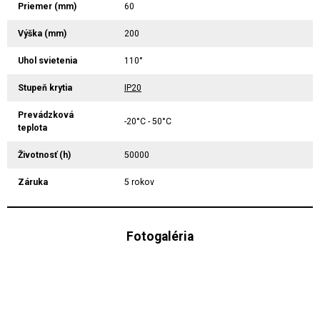
Priemer (mm)
60
Výška (mm)
200
Uhol svietenia
110°
Stupeň krytia
IP20
Prevádzková
-20°C - 50°C
teplota
Životnosť (h)
50000
Záruka
5 rokov
Fotogaléria