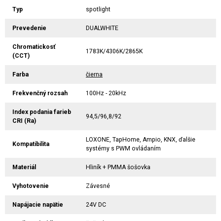
Typ
spotlight
Prevedenie
DUALWHITE
Chromatickosť
1783K/4306K/2865K
(CCT)
Farba
čierna
Frekvenčný rozsah
100Hz - 20kHz
Index podania farieb
94,5/96,8/92
CRI (Ra)
LOXONE, TapHome, Ampio, KNX, ďalšie
Kompatibilita
systémy s PWM ovládaním
Materiál
Hliník + PMMA šošovka
Vyhotovenie
Závesné
Napájacie napätie
24V DC