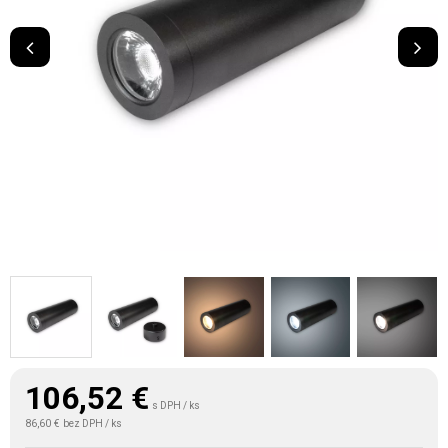
106,52
€
s DPH / ks
86,60 €
bez DPH / ks