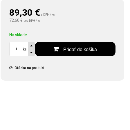
89,30
€
s DPH / ks
72,60 €
bez DPH / ks
Na sklade
Pridať do košíka
ks
Otázka na produkt