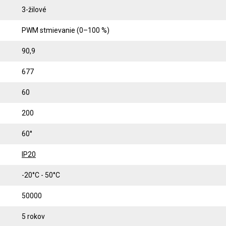
3-žilové
PWM stmievanie (0–100 %)
90,9
677
60
200
60°
IP20
-20°C - 50°C
50000
5 rokov