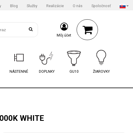
y
Blog
Služby
Realizácie
O nás
Spoločnosť
Môj účet
NÁSTENNÉ
DOPLNKY
GU10
ŽIAROVKY
4000K WHITE