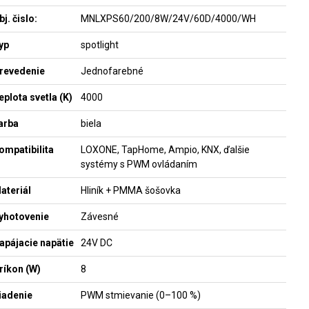
bj. čislo:
MNLXPS60/200/8W/24V/60D/4000/WH
yp
spotlight
revedenie
Jednofarebné
eplota svetla (K)
4000
arba
biela
ompatibilita
LOXONE, TapHome, Ampio, KNX, ďalšie
systémy s PWM ovládaním
ateriál
Hliník + PMMA šošovka
yhotovenie
Závesné
apájacie napätie
24V DC
ríkon (W)
8
iadenie
PWM stmievanie (0–100 %)