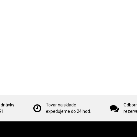
ednávky
Tovar na sklade
Odborn
51
expedujeme do 24 hod.
rezervu