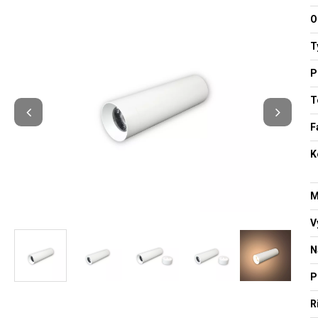
O
T
P
T
F
K
M
V
N
P
R