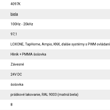
4097K
biela
100Hz - 20kHz
97,1
LOXONE, TapHome, Ampio, KNX, ďalšie systémy s PWM ovládan
Hliník + PMMA šošovka
Závesné
24V DC
šošovka
práškové lakovanie, RAL 9003 (matná biela)
8