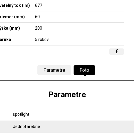
vetelný tok (lm)
677
riemer (mm)
60
ýška (mm)
200
áruka
5 rokov
Parametre
Foto
Parametre
spotlight
Jednofarebné