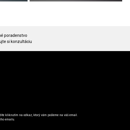
é poradenstvo
jte si konzultáciu
íte kliknutím na odkaz, ktorý vám pošleme na váš email.
ého emailu.