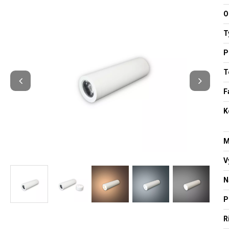
O
T
P
T
F
K
M
V
N
P
R