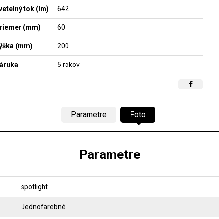
vetelný tok (lm)
642
riemer (mm)
60
ýška (mm)
200
áruka
5 rokov
Parametre
Foto
Parametre
spotlight
Jednofarebné