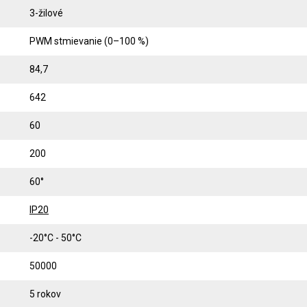
3-žilové
PWM stmievanie (0–100 %)
84,7
642
60
200
60°
IP20
-20°C - 50°C
50000
5 rokov