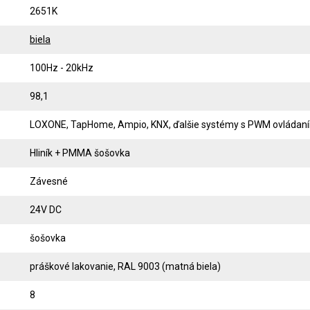
2651K
biela
100Hz - 20kHz
98,1
LOXONE, TapHome, Ampio, KNX, ďalšie systémy s PWM ovládan
Hliník + PMMA šošovka
Závesné
24V DC
šošovka
práškové lakovanie, RAL 9003 (matná biela)
8