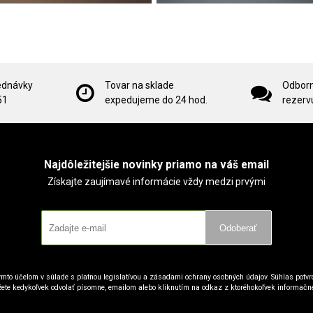
ednávky
Tovar na sklade
Odborn
51
expedujeme do 24 hod.
rezervu
Najdôležitejšie novinky priamo na váš email
Získajte zaujímavé informácie vždy medzi prvými
Odoberať
mto účelom v súlade s platnou legislatívou a zásadami ochrany osobných údajov. Súhlas potvrd
ete kedykoľvek odvolať písomne, emailom alebo kliknutím na odkaz z ktoréhokoľvek informačn