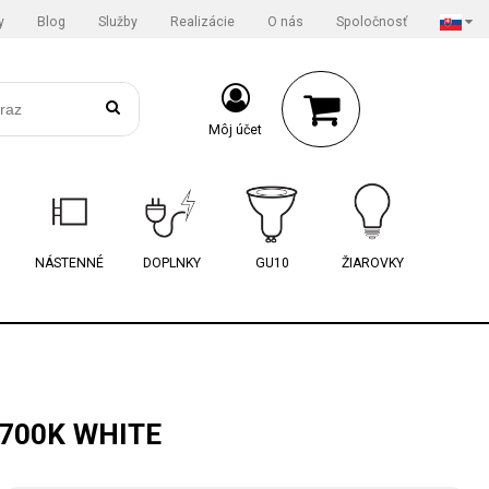
y
Blog
Služby
Realizácie
O nás
Spoločnosť
Môj účet
NÁSTENNÉ
DOPLNKY
GU10
ŽIAROVKY
2700K WHITE