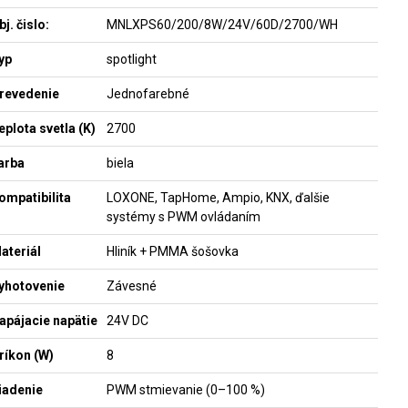
bj. čislo:
MNLXPS60/200/8W/24V/60D/2700/WH
yp
spotlight
revedenie
Jednofarebné
eplota svetla (K)
2700
arba
biela
ompatibilita
LOXONE, TapHome, Ampio, KNX, ďalšie
systémy s PWM ovládaním
ateriál
Hliník + PMMA šošovka
yhotovenie
Závesné
apájacie napätie
24V DC
ríkon (W)
8
iadenie
PWM stmievanie (0–100 %)