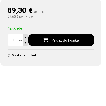
89,30
€
s DPH / ks
72,60 €
bez DPH / ks
Na sklade
Pridať do košíka
ks
Otázka na produkt