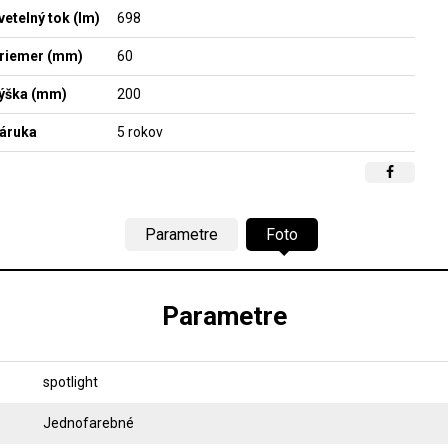
vetelný tok (lm)
698
riemer (mm)
60
ýška (mm)
200
áruka
5 rokov
Parametre
Foto
Parametre
spotlight
Jednofarebné