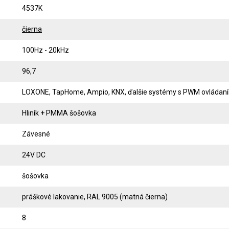
4537K
čierna
100Hz - 20kHz
96,7
LOXONE, TapHome, Ampio, KNX, ďalšie systémy s PWM ovládan
Hliník + PMMA šošovka
Závesné
24V DC
šošovka
práškové lakovanie, RAL 9005 (matná čierna)
8