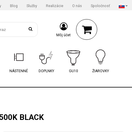
y
Blog
Služby
Realizácie
O nás
Spoločnosť
Môj účet
NÁSTENNÉ
DOPLNKY
GU10
ŽIAROVKY
4500K BLACK