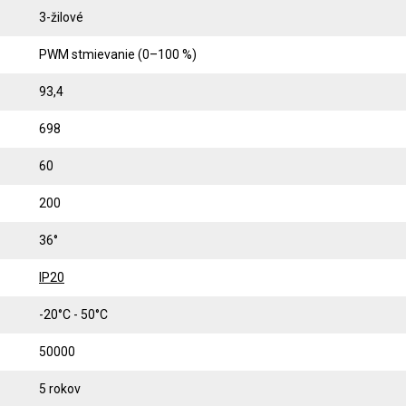
3-žilové
PWM stmievanie (0–100 %)
93,4
698
60
200
36°
IP20
-20°C - 50°C
50000
5 rokov