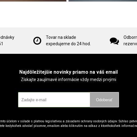
ednávky
Tovar na sklade
Odborn
51
expedujeme do 24 hod.
rezervu
Najdôležitejšie novinky priamo na váš email
Získajte zaujímavé informácie vždy medzi prvými
Odoberať
mto účelom v súlade s platnou legislatívou a zásadami ochrany osobných údajov. Súhlas potvrd
ete kedykoľvek odvolať písomne, emailom alebo kliknutím na odkaz z ktoréhokoľvek informačn