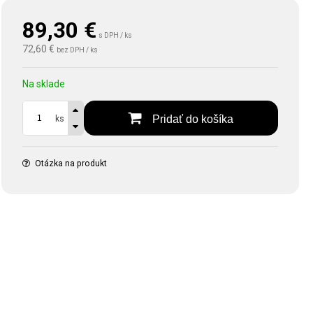
89,30
€
s DPH / ks
72,60 €
bez DPH / ks
Na sklade
Pridať do košíka
ks
Otázka na produkt