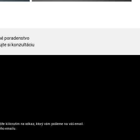
é poradenstvo
jte si konzultáciu
íte kliknutím na odkaz, ktorý vám pošleme na váš email.
ého emailu.