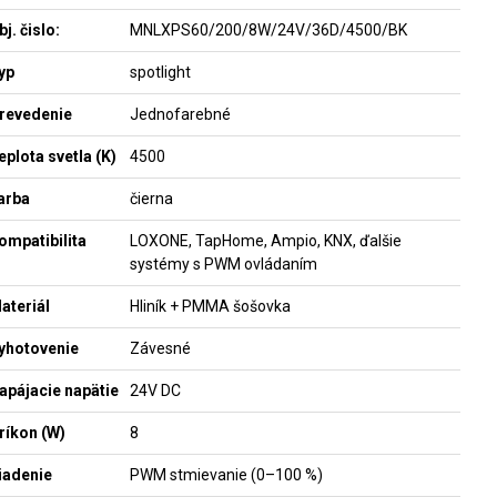
bj. čislo:
MNLXPS60/200/8W/24V/36D/4500/BK
yp
spotlight
revedenie
Jednofarebné
eplota svetla (K)
4500
arba
čierna
ompatibilita
LOXONE, TapHome, Ampio, KNX, ďalšie
systémy s PWM ovládaním
ateriál
Hliník + PMMA šošovka
yhotovenie
Závesné
apájacie napätie
24V DC
ríkon (W)
8
iadenie
PWM stmievanie (0–100 %)