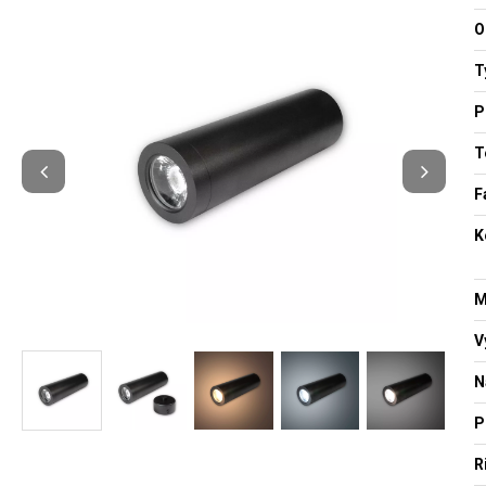
O
T
P
T
F
K
M
V
N
P
R