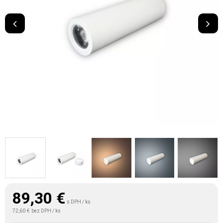
89,30
€
s DPH / ks
72,60 €
bez DPH / ks