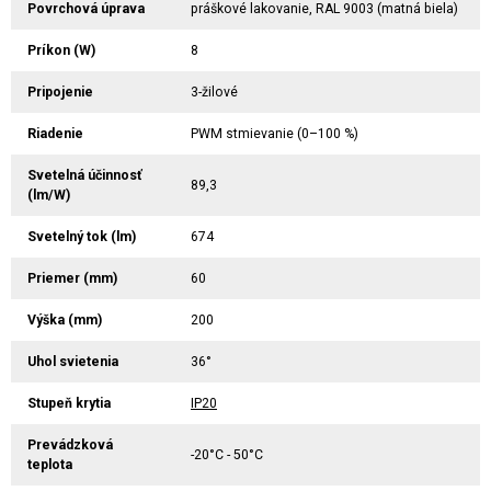
Povrchová úprava
práškové lakovanie, RAL 9003 (matná biela)
Príkon (W)
8
Pripojenie
3-žilové
Riadenie
PWM stmievanie (0–100 %)
Svetelná účinnosť
89,3
(lm/W)
Svetelný tok (lm)
674
Priemer (mm)
60
Výška (mm)
200
Uhol svietenia
36°
Stupeň krytia
IP20
Prevádzková
-20°C - 50°C
teplota