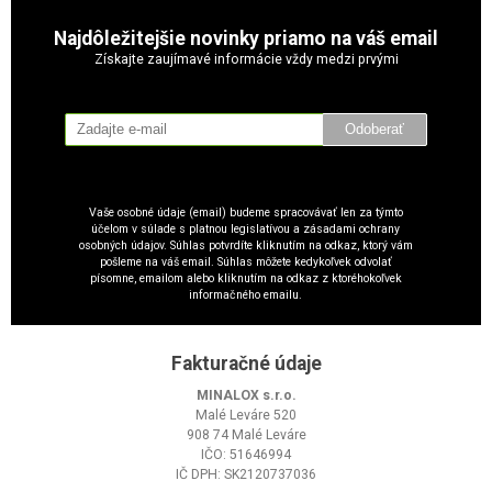
Najdôležitejšie novinky priamo na váš email
Získajte zaujímavé informácie vždy medzi prvými
Odoberať
Vaše osobné údaje (email) budeme spracovávať len za týmto
účelom v súlade s platnou legislatívou a zásadami ochrany
osobných údajov. Súhlas potvrdíte kliknutím na odkaz, ktorý vám
pošleme na váš email. Súhlas môžete kedykoľvek odvolať
písomne, emailom alebo kliknutím na odkaz z ktoréhokoľvek
informačného emailu.
Fakturačné údaje
MINALOX s.r.o.
Malé Leváre 520
908 74 Malé Leváre
IČO: 51646994
IČ DPH: SK2120737036