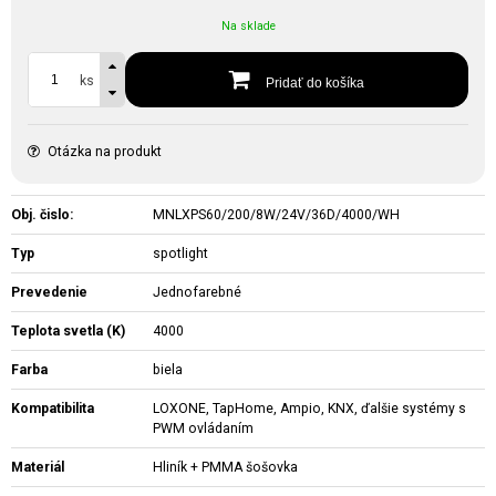
Na sklade
ks
Pridať do košíka
Otázka na produkt
Obj. čislo:
MNLXPS60/200/8W/24V/36D/4000/WH
Typ
spotlight
Prevedenie
Jednofarebné
Teplota svetla (K)
4000
Farba
biela
Kompatibilita
LOXONE, TapHome, Ampio, KNX, ďalšie systémy s
PWM ovládaním
Materiál
Hliník + PMMA šošovka