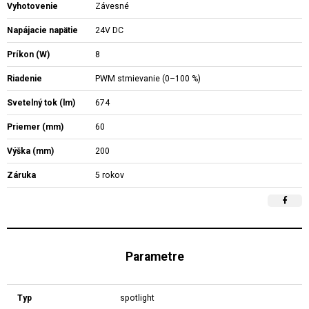
Vyhotovenie
Závesné
Napájacie napätie
24V DC
Príkon (W)
8
Riadenie
PWM stmievanie (0–100 %)
Svetelný tok (lm)
674
Priemer (mm)
60
Výška (mm)
200
Záruka
5 rokov
Parametre
Typ
spotlight