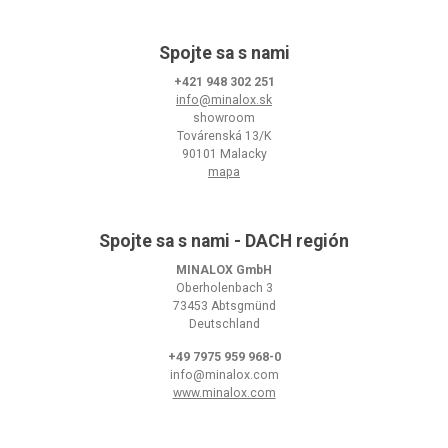
Spojte sa s nami
+421 948 302 251
info@minalox.sk
showroom
Továrenská 13/K
90101 Malacky
mapa
Spojte sa s nami - DACH región
MINALOX GmbH
Oberholenbach 3
73453 Abtsgmünd
Deutschland
+49 7975 959 968-0
info@minalox.com
www.minalox.com