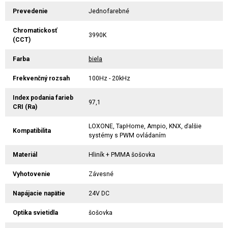
Prevedenie
Jednofarebné
Chromatickosť
3990K
(CCT)
Farba
biela
Frekvenčný rozsah
100Hz - 20kHz
Index podania farieb
97,1
CRI (Ra)
LOXONE, TapHome, Ampio, KNX, ďalšie
Kompatibilita
systémy s PWM ovládaním
Materiál
Hliník + PMMA šošovka
Vyhotovenie
Závesné
Napájacie napätie
24V DC
Optika svietidla
šošovka