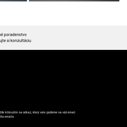
é poradenstvo
jte si konzultáciu
íte kliknutím na odkaz, ktorý vám pošleme na váš email.
ého emailu.