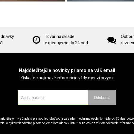
ednávky
Tovar na sklade
Odborn
51
expedujeme do 24 hod.
rezervu
Najdôležitejšie novinky priamo na váš email
Získajte zaujímavé informácie vždy medzi prvými
Odoberať
mto účelom v súlade s platnou legislatívou a zásadami ochrany osobných údajov. Súhlas potvrd
ete kedykoľvek odvolať písomne, emailom alebo kliknutím na odkaz z ktoréhokoľvek informačn