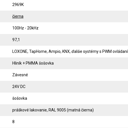
2969K
čierna
100Hz - 20kHz
97,1
LOXONE, TapHome, Ampio, KNX, ďalšie systémy s PWM ovládan
Hliník + PMMA šošovka
Závesné
24V DC
šošovka
práškové lakovanie, RAL 9005 (matná čierna)
8