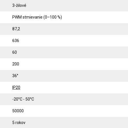
3-žilové
PWM stmievanie (0–100 %)
87,2
636
60
200
36°
IP20
-20°C - 50°C
50000
5 rokov