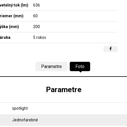
vetelný tok (lm)
636
riemer (mm)
60
ýška (mm)
200
áruka
5 rokov
Parametre
Foto
Parametre
spotlight
Jednofarebné