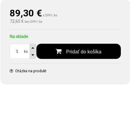
89,30
€
s DPH / ks
72,60 €
bez DPH / ks
Na sklade
Pridať do košíka
ks
Otázka na produkt