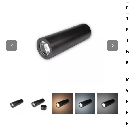
O
T
P
T
F
K
M
V
N
P
R