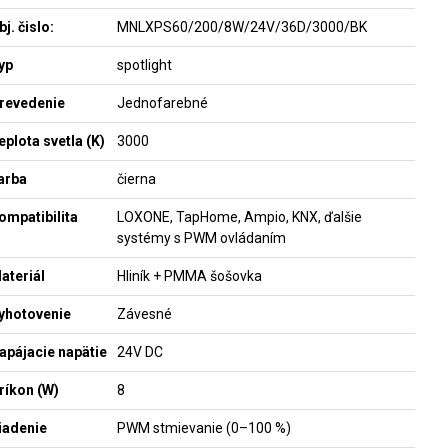
bj. čislo:
MNLXPS60/200/8W/24V/36D/3000/BK
yp
spotlight
revedenie
Jednofarebné
eplota svetla (K)
3000
arba
čierna
ompatibilita
LOXONE, TapHome, Ampio, KNX, ďalšie
systémy s PWM ovládaním
ateriál
Hliník + PMMA šošovka
yhotovenie
Závesné
apájacie napätie
24V DC
ríkon (W)
8
iadenie
PWM stmievanie (0–100 %)