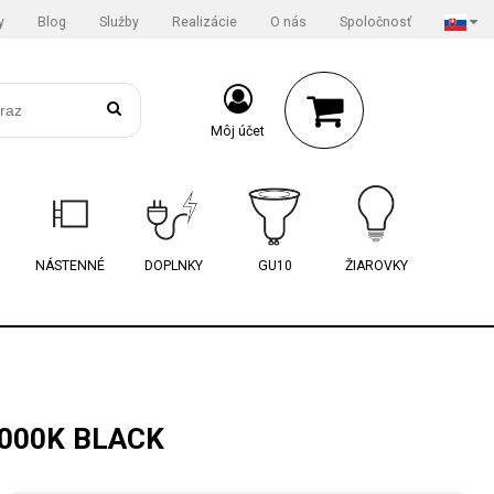
y
Blog
Služby
Realizácie
O nás
Spoločnosť
Môj účet
NÁSTENNÉ
DOPLNKY
GU10
ŽIAROVKY
3000K BLACK