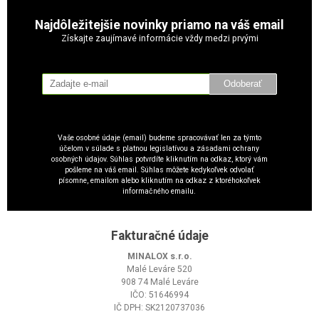
Najdôležitejšie novinky priamo na váš email
Získajte zaujímavé informácie vždy medzi prvými
Odoberať
Vaše osobné údaje (email) budeme spracovávať len za týmto
účelom v súlade s platnou legislatívou a zásadami ochrany
osobných údajov. Súhlas potvrdíte kliknutím na odkaz, ktorý vám
pošleme na váš email. Súhlas môžete kedykoľvek odvolať
písomne, emailom alebo kliknutím na odkaz z ktoréhokoľvek
informačného emailu.
Fakturačné údaje
MINALOX s.r.o.
Malé Leváre 520
908 74 Malé Leváre
IČO: 51646994
IČ DPH: SK2120737036