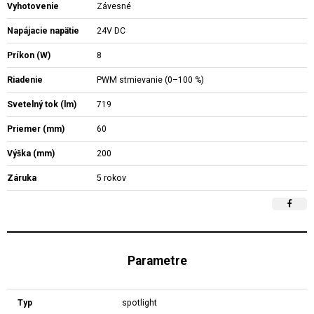
Vyhotovenie
Závesné
Napájacie napätie
24V DC
Príkon (W)
8
Riadenie
PWM stmievanie (0–100 %)
Svetelný tok (lm)
719
Priemer (mm)
60
Výška (mm)
200
Záruka
5 rokov
Parametre
Typ
spotlight