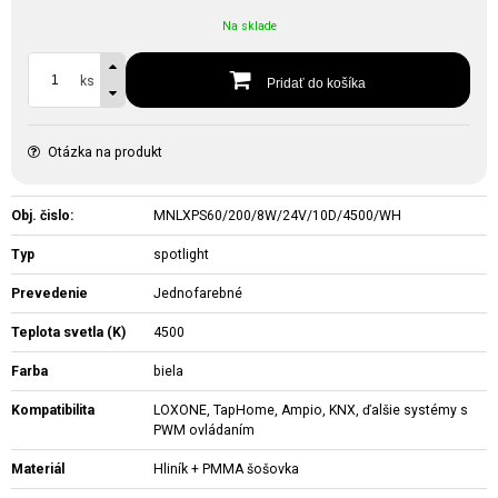
Na sklade
ks
Pridať do košíka
Otázka na produkt
Obj. čislo:
MNLXPS60/200/8W/24V/10D/4500/WH
Typ
spotlight
Prevedenie
Jednofarebné
Teplota svetla (K)
4500
Farba
biela
Kompatibilita
LOXONE, TapHome, Ampio, KNX, ďalšie systémy s
PWM ovládaním
Materiál
Hliník + PMMA šošovka