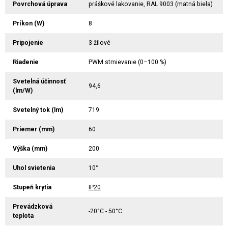
Povrchová úprava
práškové lakovanie, RAL 9003 (matná biela)
Príkon (W)
8
Pripojenie
3-žilové
Riadenie
PWM stmievanie (0–100 %)
Svetelná účinnosť
94,6
(lm/W)
Svetelný tok (lm)
719
Priemer (mm)
60
Výška (mm)
200
Uhol svietenia
10°
Stupeň krytia
IP20
Prevádzková
-20°C - 50°C
teplota