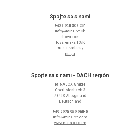
Spojte sa s nami
+421 948 302 251
info@minalox.sk
showroom
Továrenská 13/K
90101 Malacky
mapa
Spojte sa s nami - DACH región
MINALOX GmbH
Oberholenbach 3
73453 Abtsgmünd
Deutschland
+49 7975 959 968-0
info@minalox.com
www.minalox.com