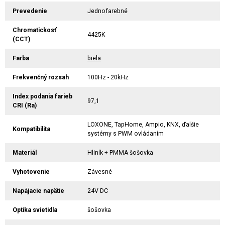
Prevedenie
Jednofarebné
Chromatickosť
4425K
(CCT)
Farba
biela
Frekvenčný rozsah
100Hz - 20kHz
Index podania farieb
97,1
CRI (Ra)
LOXONE, TapHome, Ampio, KNX, ďalšie
Kompatibilita
systémy s PWM ovládaním
Materiál
Hliník + PMMA šošovka
Vyhotovenie
Závesné
Napájacie napätie
24V DC
Optika svietidla
šošovka