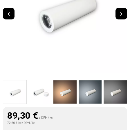
89,30
€
s DPH / ks
72,60 €
bez DPH / ks