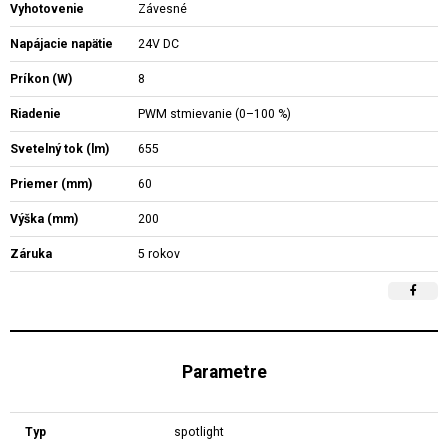
Vyhotovenie
Závesné
Napájacie napätie
24V DC
Príkon (W)
8
Riadenie
PWM stmievanie (0–100 %)
Svetelný tok (lm)
655
Priemer (mm)
60
Výška (mm)
200
Záruka
5 rokov
Parametre
Typ
spotlight