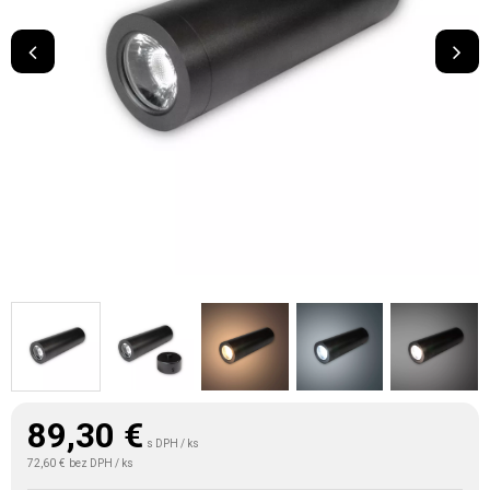
89,30
€
s DPH / ks
72,60 €
bez DPH / ks