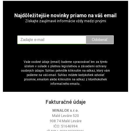
Najdôležitejšie novinky priamo na váš email
Získajte zaujímavé informácie vždy medzi prvými
Odoberať
Vaše osobné údaje (email) budeme spracovávať len za týmto
účelom v súlade s platnou legislatívou a zásadami ochrany
osobných údajov. Súhlas potvrdíte kliknutím na odkaz, ktorý vám
pošleme na váš email. Súhlas môžete kedykoľvek odvolať
písomne, emailom alebo kliknutím na odkaz z ktoréhokoľvek
informačného emailu.
Fakturačné údaje
MINALOX s.r.o.
Malé Leváre 520
908 74 Malé Leváre
IČO: 51646994