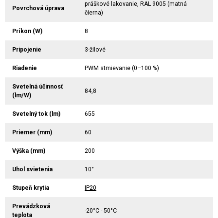
práškové lakovanie, RAL 9005 (matná
Povrchová úprava
čierna)
Príkon (W)
8
Pripojenie
3-žilové
Riadenie
PWM stmievanie (0–100 %)
Svetelná účinnosť
84,8
(lm/W)
Svetelný tok (lm)
655
Priemer (mm)
60
Výška (mm)
200
Uhol svietenia
10°
Stupeň krytia
IP20
Prevádzková
-20°C - 50°C
teplota