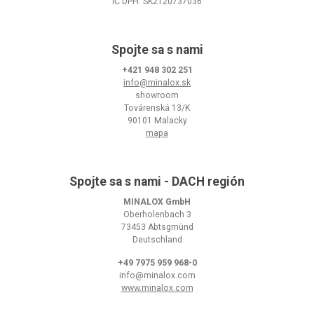
IČ DPH: SK2120737036
Spojte sa s nami
+421 948 302 251
info@minalox.sk
showroom
Továrenská 13/K
90101 Malacky
mapa
Spojte sa s nami - DACH región
MINALOX GmbH
Oberholenbach 3
73453 Abtsgmünd
Deutschland
+49 7975 959 968-0
info@minalox.com
www.minalox.com