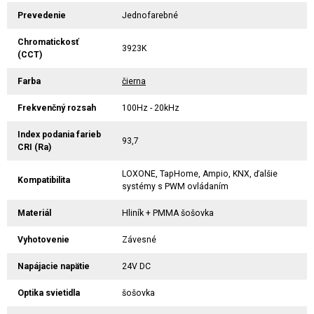
Prevedenie
Jednofarebné
Chromatickosť
3923K
(CCT)
Farba
čierna
Frekvenčný rozsah
100Hz - 20kHz
Index podania farieb
93,7
CRI (Ra)
LOXONE, TapHome, Ampio, KNX, ďalšie
Kompatibilita
systémy s PWM ovládaním
Materiál
Hliník + PMMA šošovka
Vyhotovenie
Závesné
Napájacie napätie
24V DC
Optika svietidla
šošovka