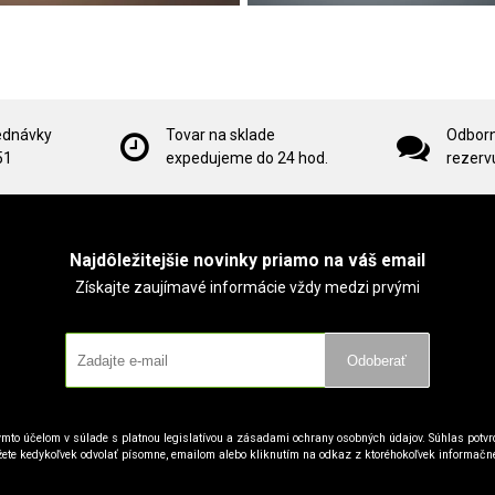
ednávky
Tovar na sklade
Odborn
51
expedujeme do 24 hod.
rezervu
Najdôležitejšie novinky priamo na váš email
Získajte zaujímavé informácie vždy medzi prvými
Odoberať
mto účelom v súlade s platnou legislatívou a zásadami ochrany osobných údajov. Súhlas potvrd
ete kedykoľvek odvolať písomne, emailom alebo kliknutím na odkaz z ktoréhokoľvek informačn