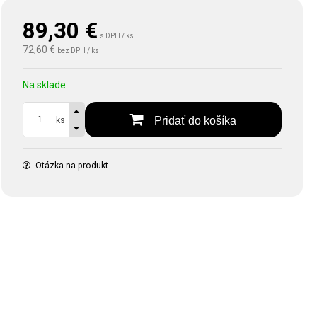
89,30
€
s DPH / ks
72,60 €
bez DPH / ks
Na sklade
Pridať do košíka
ks
Otázka na produkt