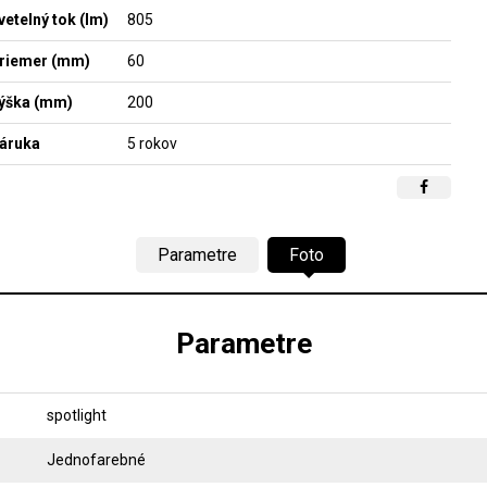
vetelný tok (lm)
805
riemer (mm)
60
ýška (mm)
200
áruka
5 rokov
Parametre
Foto
Parametre
spotlight
Jednofarebné