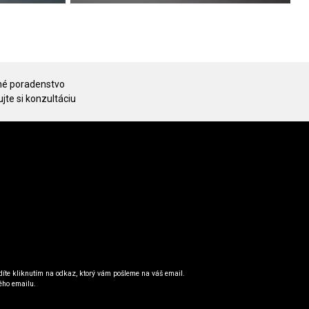
é poradenstvo
jte si konzultáciu
íte kliknutím na odkaz, ktorý vám pošleme na váš email.
ého emailu.