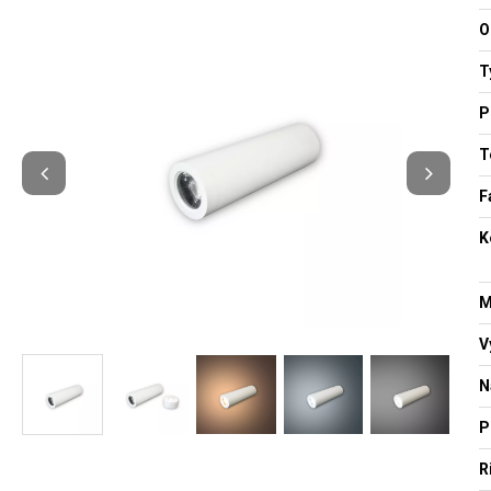
O
T
P
T
F
K
M
V
N
P
R