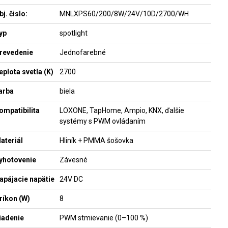
bj. čislo:
MNLXPS60/200/8W/24V/10D/2700/WH
yp
spotlight
revedenie
Jednofarebné
eplota svetla (K)
2700
arba
biela
ompatibilita
LOXONE, TapHome, Ampio, KNX, ďalšie
systémy s PWM ovládaním
ateriál
Hliník + PMMA šošovka
yhotovenie
Závesné
apájacie napätie
24V DC
ríkon (W)
8
iadenie
PWM stmievanie (0–100 %)