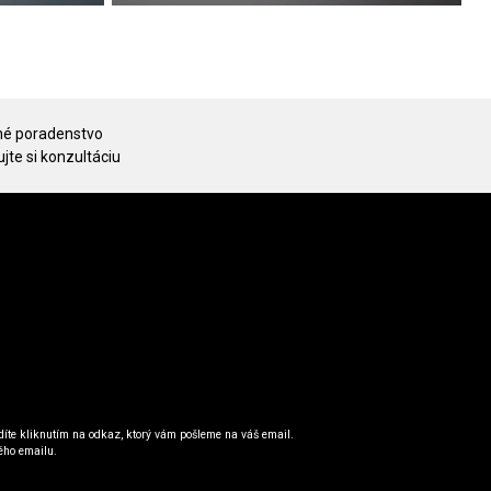
é poradenstvo
jte si konzultáciu
íte kliknutím na odkaz, ktorý vám pošleme na váš email.
ého emailu.