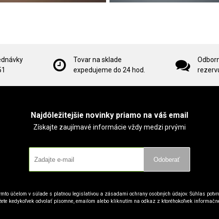
ednávky
Tovar na sklade
Odborn
51
expedujeme do 24 hod.
rezervu
Najdôležitejšie novinky priamo na váš email
Získajte zaujímavé informácie vždy medzi prvými
Odoberať
mto účelom v súlade s platnou legislatívou a zásadami ochrany osobných údajov. Súhlas potvrd
ete kedykoľvek odvolať písomne, emailom alebo kliknutím na odkaz z ktoréhokoľvek informačn