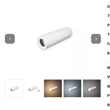
O
T
P
T
F
K
M
V
N
P
R