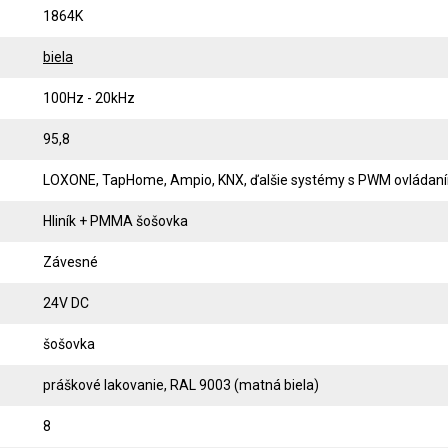
1864K
biela
100Hz - 20kHz
95,8
LOXONE, TapHome, Ampio, KNX, ďalšie systémy s PWM ovládan
Hliník + PMMA šošovka
Závesné
24V DC
šošovka
práškové lakovanie, RAL 9003 (matná biela)
8