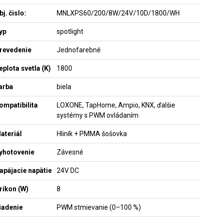
bj. čislo:
MNLXPS60/200/8W/24V/10D/1800/WH
yp
spotlight
revedenie
Jednofarebné
eplota svetla (K)
1800
arba
biela
ompatibilita
LOXONE, TapHome, Ampio, KNX, ďalšie
systémy s PWM ovládaním
ateriál
Hliník + PMMA šošovka
yhotovenie
Závesné
apájacie napätie
24V DC
ríkon (W)
8
iadenie
PWM stmievanie (0–100 %)