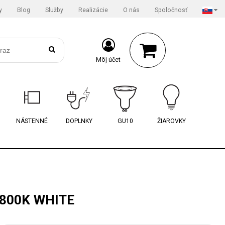
y
Blog
Služby
Realizácie
O nás
Spoločnosť
Môj účet
NÁSTENNÉ
DOPLNKY
GU10
ŽIAROVKY
1800K WHITE