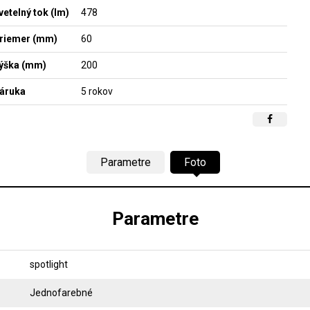
vetelný tok (lm)
478
riemer (mm)
60
ýška (mm)
200
áruka
5 rokov
Parametre
Foto
Parametre
spotlight
Jednofarebné