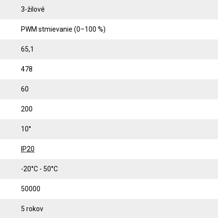
3-žilové
PWM stmievanie (0–100 %)
65,1
478
60
200
10°
IP20
-20°C - 50°C
50000
5 rokov