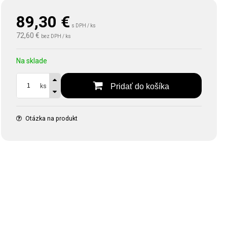
89,30
€
s DPH / ks
72,60 €
bez DPH / ks
Na sklade
Pridať do košíka
ks
Otázka na produkt