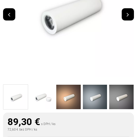
89,30
€
s DPH / ks
72,60 €
bez DPH / ks