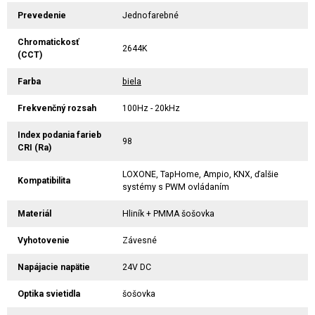
Prevedenie
Jednofarebné
Chromatickosť
2644K
(CCT)
Farba
biela
Frekvenčný rozsah
100Hz - 20kHz
Index podania farieb
98
CRI (Ra)
LOXONE, TapHome, Ampio, KNX, ďalšie
Kompatibilita
systémy s PWM ovládaním
Materiál
Hliník + PMMA šošovka
Vyhotovenie
Závesné
Napájacie napätie
24V DC
Optika svietidla
šošovka