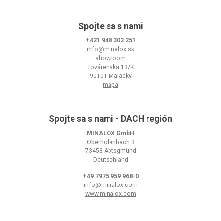
Spojte sa s nami
+421 948 302 251
info@minalox.sk
showroom
Továrenská 13/K
90101 Malacky
mapa
Spojte sa s nami - DACH región
MINALOX GmbH
Oberholenbach 3
73453 Abtsgmünd
Deutschland
+49 7975 959 968-0
info@minalox.com
www.minalox.com