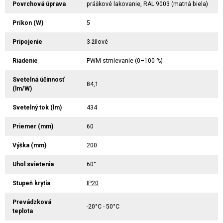
Povrchová úprava
práškové lakovanie, RAL 9003 (matná biela)
Príkon (W)
5
Pripojenie
3-žilové
Riadenie
PWM stmievanie (0–100 %)
Svetelná účinnosť
84,1
(lm/W)
Svetelný tok (lm)
434
Priemer (mm)
60
Výška (mm)
200
Uhol svietenia
60°
Stupeň krytia
IP20
Prevádzková
-20°C - 50°C
teplota