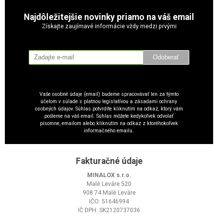
Najdôležitejšie novinky priamo na váš email
Získajte zaujímavé informácie vždy medzi prvými
Odoberať
Vaše osobné údaje (email) budeme spracovávať len za týmto
účelom v súlade s platnou legislatívou a zásadami ochrany
osobných údajov. Súhlas potvrdíte kliknutím na odkaz, ktorý vám
pošleme na váš email. Súhlas môžete kedykoľvek odvolať
písomne, emailom alebo kliknutím na odkaz z ktoréhokoľvek
informačného emailu.
Fakturačné údaje
MINALOX s.r.o.
Malé Leváre 520
908 74 Malé Leváre
IČO: 51646994
IČ DPH: SK2120737036