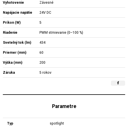
Vyhotovenie
Závesné
Napájacie napätie
24V DC
Príkon (W)
5
Riadenie
PWM stmievanie (0–100 %)
Svetelný tok (lm)
434
Priemer (mm)
60
Výška (mm)
200
Záruka
5 rokov
Parametre
Typ
spotlight