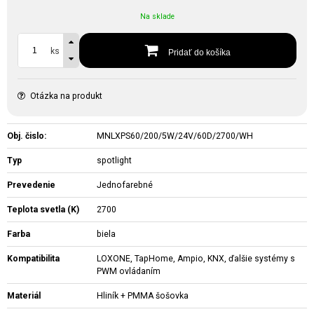
Na sklade
ks
Pridať do košíka
Otázka na produkt
Obj. čislo:
MNLXPS60/200/5W/24V/60D/2700/WH
Typ
spotlight
Prevedenie
Jednofarebné
Teplota svetla (K)
2700
Farba
biela
Kompatibilita
LOXONE, TapHome, Ampio, KNX, ďalšie systémy s
PWM ovládaním
Materiál
Hliník + PMMA šošovka