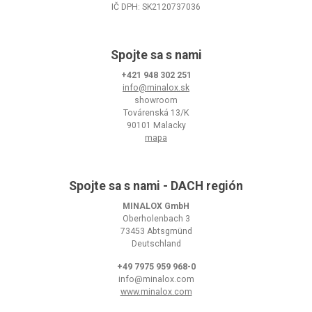
IČ DPH: SK2120737036
Spojte sa s nami
+421 948 302 251
info@minalox.sk
showroom
Továrenská 13/K
90101 Malacky
mapa
Spojte sa s nami - DACH región
MINALOX GmbH
Oberholenbach 3
73453 Abtsgmünd
Deutschland
+49 7975 959 968-0
info@minalox.com
www.minalox.com