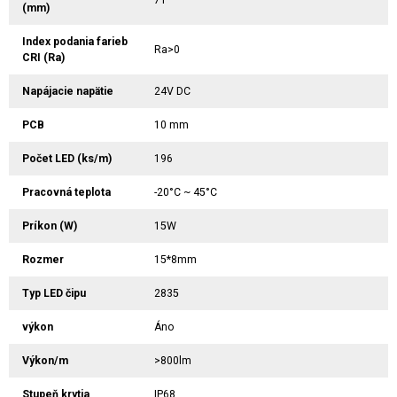
(mm)
Index podania farieb
Ra>0
CRI (Ra)
Napájacie napätie
24V DC
PCB
10 mm
Počet LED (ks/m)
196
Pracovná teplota
-20°C ~ 45°C
Príkon (W)
15W
Rozmer
15*8mm
Typ LED čipu
2835
výkon
Áno
Výkon/m
>800lm
Stupeň krytia
IP68