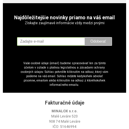
Najdôležitejšie novinky priamo na váš email
Získajte zaujímavé informácie vždy medzi prvými
Odoberať
Vaše osobné údaje (email) budeme spracovávať len za týmto
účelom v súlade s platnou legislatívou a zásadami ochrany
osobných údajov. Súhlas potvrdíte kliknutím na odkaz, ktorý vám
pošleme na váš email. Súhlas môžete kedykoľvek odvolať
písomne, emailom alebo kliknutím na odkaz z ktoréhokoľvek
informačného emailu.
Fakturačné údaje
MINALOX s.r.o.
Malé Leváre 520
908 74 Malé Leváre
IČO: 51646994