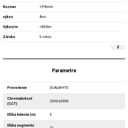
Rozmer
15*8mm
výkon
Áno
Výkon/m
>800lm
Záruka
5 rokov
Parametre
Prevedenie
DUALWHITE
Chromatickosť
2000-6000K
(CCT)
Dĺžka balenia (m)
5
Dĺžka segmentu
71