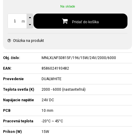
Na sklade
m
Pridať do košíka
Otázka na produkt
Obj. čislo:
MNLXLNFS0815F/196/15W/24V/2000/6000
EAN:
8586024193482
Prevedenie
DUALWHITE
Teplota svetla (K)
2000 - 6000 (nastaviteľná)
Napájacie napätie
24V DC
PCB
10 mm
Pracovná teplota
-20°C ~ 45°C
Príkon (W)
15W