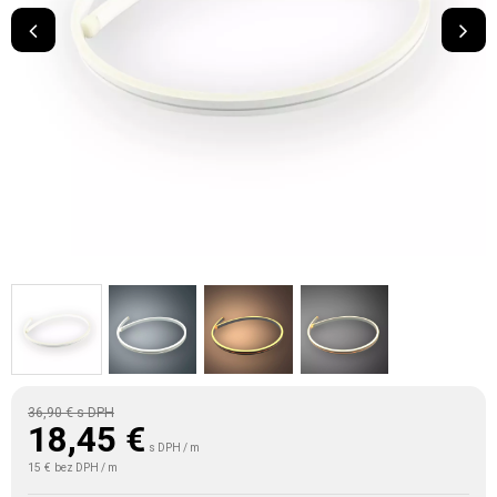
36,90 €
s DPH
18,45
€
s DPH / m
15 €
bez DPH / m