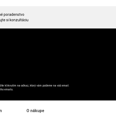
é poradenstvo
jte si konzultáciu
íte kliknutím na odkaz, ktorý vám pošleme na váš email.
ého emailu.
n
O nákupe