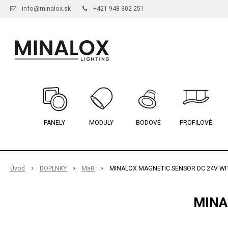
info@minalox.sk
+421 948 302 251
PANELY
MODULY
BODOVÉ
PROFILOVÉ
Úvod
DOPLNKY
MaR
MINALOX MAGNETIC SENSOR DC 24V WI
MINA