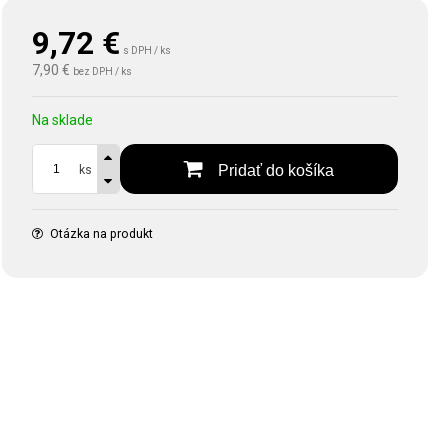
9,72
€
s DPH / ks
7,90 €
bez DPH / ks
Na sklade
Pridať do košíka
ks
Otázka na produkt