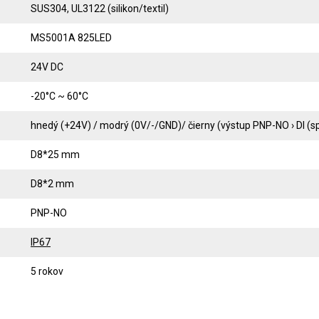
SUS304, UL3122 (silikon/textil)
MS5001A 825LED
24V DC
-20°C ~ 60°C
hnedý (+24V) / modrý (0V/-/GND)/ čierny (výstup PNP-NO › DI (s
D8*25 mm
D8*2 mm
PNP-NO
IP67
5 rokov