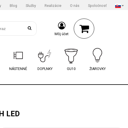
y
Blog
Služby
Realizácie
O nás
Spoločnosť
Môj účet
NÁSTENNÉ
DOPLNKY
GU10
ŽIAROVKY
H LED