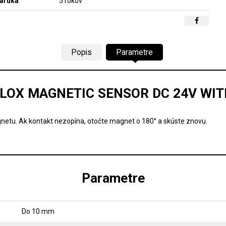
áruka
5 rokov
Popis
Parametre
LOX MAGNETIC SENSOR DC 24V WIT
agnetu. Ak kontakt nezopína, otočte magnet o 180° a skúste znovu.
Parametre
Do 10 mm