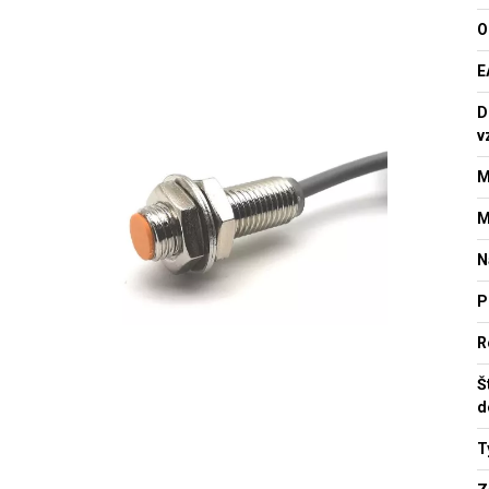
O
E
D
v
M
M
N
P
R
Š
d
T