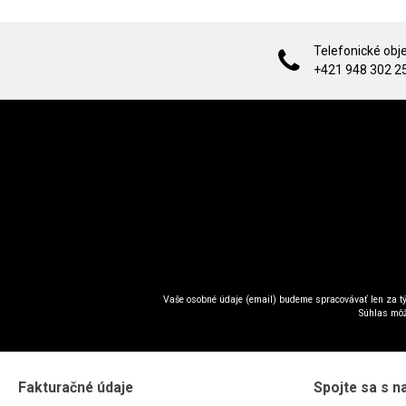
Telefonické obj
+421 948 302 2
Vaše osobné údaje (email) budeme spracovávať len za tý
Súhlas môž
Fakturačné údaje
Spojte sa s n