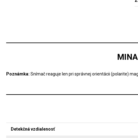
Z
MINA
Poznámka:
Snímač reaguje len pri správnej orientácii (polarite) m
Detekčná vzdialenosť