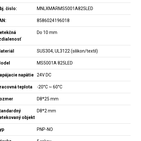
bj. čislo:
MNLXMARMS5001A825LED
AN:
8586024196018
etekčná
Do 10 mm
zdialenosť
ateriál
SUS304, UL3122 (silikon/textil)
odel
MS5001A 825LED
apájacie napätie
24V DC
racovná teplota
-20°C ~ 60°C
ozmer
D8*25 mm
tandardný
D8*2 mm
etekovaný objekt
yp
PNP-NO