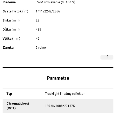
Riadenie
PWM stmievanie (0–100 %)
Svetelný tok (lm)
1411/2242/2366
Šírka (mm)
23
Dĺžka (mm)
485
Výška (mm)
46
Záruka
5 rokov
Parametre
Typ
Tracklight lineárny reflektor
Chromatickosť
1974K/4688K/3137K
(CCT)