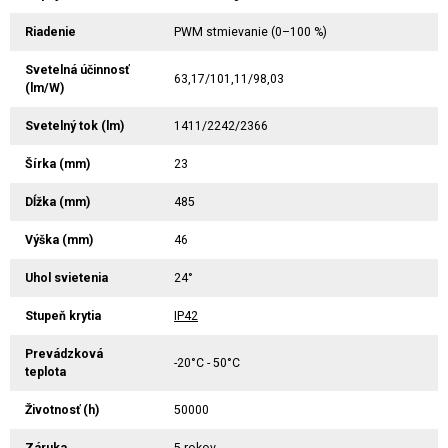
Riadenie
PWM stmievanie (0–100 %)
Svetelná účinnosť
63,17/101,11/98,03
(lm/W)
Svetelný tok (lm)
1411/2242/2366
Šírka (mm)
23
Dĺžka (mm)
485
Výška (mm)
46
Uhol svietenia
24°
Stupeň krytia
IP42
Prevádzková
-20°C - 50°C
teplota
Životnosť (h)
50000