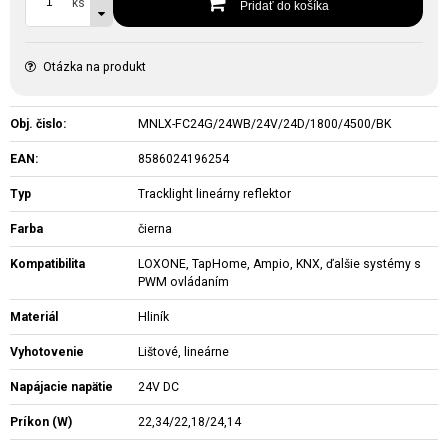
ks
Pridať do košíka
Otázka na produkt
Obj. čislo:
MNLX-FC24G/24WB/24V/24D/1800/4500/BK
EAN:
8586024196254
Typ
Tracklight lineárny reflektor
Farba
čierna
Kompatibilita
LOXONE, TapHome, Ampio, KNX, ďalšie systémy s
PWM ovládaním
Materiál
Hliník
Vyhotovenie
Lištové, lineárne
Napájacie napätie
24V DC
Príkon (W)
22,34/22,18/24,14