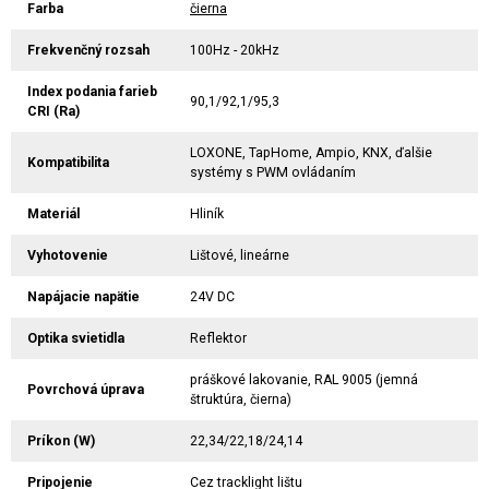
Farba
čierna
Frekvenčný rozsah
100Hz - 20kHz
Index podania farieb
90,1/92,1/95,3
CRI (Ra)
LOXONE, TapHome, Ampio, KNX, ďalšie
Kompatibilita
systémy s PWM ovládaním
Materiál
Hliník
Vyhotovenie
Lištové, lineárne
Napájacie napätie
24V DC
Optika svietidla
Reflektor
práškové lakovanie, RAL 9005 (jemná
Povrchová úprava
štruktúra, čierna)
Príkon (W)
22,34/22,18/24,14
Pripojenie
Cez tracklight lištu