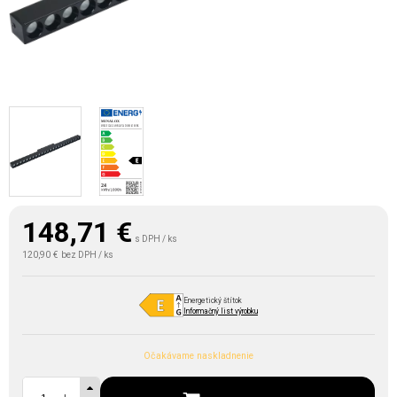
148,71
€
s DPH / ks
120,90 €
bez DPH / ks
Energetický štítok
Informačný list výrobku
Očakávame naskladnenie