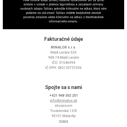
Vaše osobné údaje (email) budeme spracovávať len za týmto
účelom v súlade s platnou legislatívou a zásadami ochrany
osobných údajov. Súhlas potvrdíte kliknutím na odkaz, ktorý vám
pošleme na váš email. Súhlas môžete kedykoľvek odvolať
písomne, emailom alebo kliknutím na odkaz z ktoréhokoľvek
informačného emailu.
Fakturačné údaje
MINALOX s.r.o.
Malé Leváre 520
908 74 Malé Leváre
IČO: 51646994
IČ DPH: SK2120737036
Spojte sa s nami
+421 948 302 251
info@minalox.sk
showroom
Továrenská 13/K
90101 Malacky
mapa