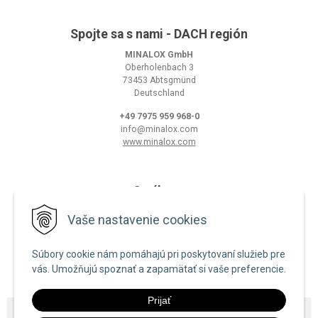
Spojte sa s nami - DACH región
MINALOX GmbH
Oberholenbach 3
73453 Abtsgmünd
Deutschland
+49 7975 959 968-0
info@minalox.com
www.minalox.com
O nákupe
Obchodné podmienky
Vaše nastavenie cookies
Ochrana osobných údajov
Súbory cookie nám pomáhajú pri poskytovaní služieb pre
Zásady používania cookies
vás. Umožňujú spoznať a zapamätať si vaše preferencie.
Prijať
© 2026 Minalox •
NextShop
&
e-shop Pohoda Connector
by
NextCom s.r.o.