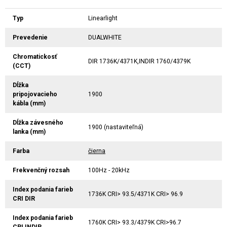
Typ
Linearlight
Prevedenie
DUALWHITE
Chromatickosť
DIR 1736K/4371K,INDIR 1760/4379K
(CCT)
Dĺžka
pripojovacieho
1900
kábla (mm)
Dĺžka závesného
1900 (nastaviteľná)
lanka (mm)
Farba
čierna
Frekvenčný rozsah
100Hz - 20kHz
Index podania farieb
1736K CRI> 93.5/4371K CRI> 96.9
CRI DIR
Index podania farieb
1760K CRI> 93.3/4379K CRI>96.7