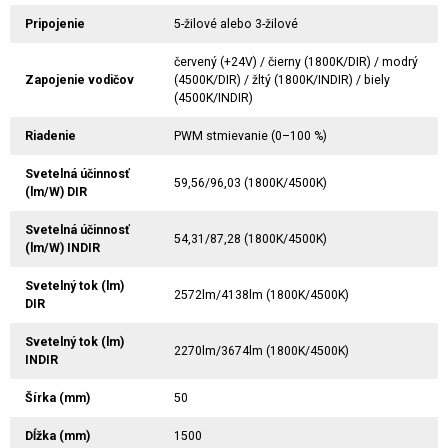
Pripojenie
5-žilové alebo 3-žilové
červený (+24V) / čierny (1800K/DIR) / modrý
Zapojenie vodičov
(4500K/DIR) / žltý (1800K/INDIR) / biely
(4500K/INDIR)
Riadenie
PWM stmievanie (0–100 %)
Svetelná účinnosť
59,56/96,03 (1800K/4500K)
(lm/W) DIR
Svetelná účinnosť
54,31/87,28 (1800K/4500K)
(lm/W) INDIR
Svetelný tok (lm)
2572lm/4138lm (1800K/4500K)
DIR
Svetelný tok (lm)
2270lm/3674lm (1800K/4500K)
INDIR
Šírka (mm)
50
Dĺžka (mm)
1500