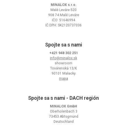
MINALOX s.r.o.
Malé Leváre 520
908 74 Malé Leváre
IČO: 51646994
IČ DPH: SK2120737036
Spojte sa s nami
+421 948 302 251
info@minalox.sk
showroom
Továrenská 13/K
90101 Malacky
mapa
Spojte sa s nami - DACH región
MINALOX GmbH
Oberholenbach 3
73453 Abtsgmünd
Deutschland