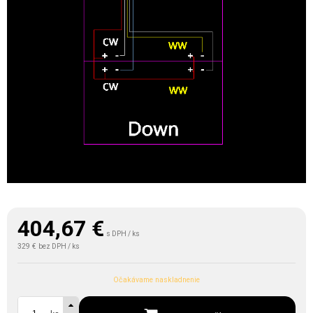
404,67
€
s DPH / ks
329 €
bez DPH / ks
Očakávame naskladnenie