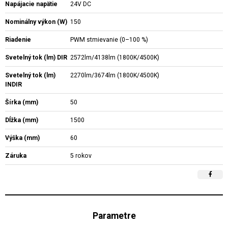
Napájacie napätie
24V DC
Nominálny výkon (W)
150
Riadenie
PWM stmievanie (0–100 %)
Svetelný tok (lm) DIR
2572lm/4138lm (1800K/4500K)
Svetelný tok (lm)
2270lm/3674lm (1800K/4500K)
INDIR
Šírka (mm)
50
Dĺžka (mm)
1500
Výška (mm)
60
Záruka
5 rokov
Parametre