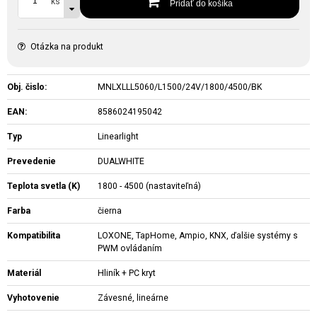
ks
Pridať do košíka
Otázka na produkt
Obj. čislo:
MNLXLLL5060/L1500/24V/1800/4500/BK
EAN:
8586024195042
Typ
Linearlight
Prevedenie
DUALWHITE
Teplota svetla (K)
1800 - 4500 (nastaviteľná)
Farba
čierna
Kompatibilita
LOXONE, TapHome, Ampio, KNX, ďalšie systémy s
PWM ovládaním
Materiál
Hliník + PC kryt
Vyhotovenie
Závesné, lineárne