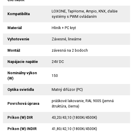
CRI INDIR
LOXONE, TapHome, Ampio, KNX, ďalšie
Kompatibilita
systémy s PWM ovládaním
Materiál
Hliník + PC kryt
Vyhotovenie
Závesné, lineárne
Montáž
závesná na 2 bodoch
Napájacie napätie
24V DC
Nominálny výkon
150
(W)
Optika svietidla
Matný difúzor (PC)
práškové lakovanie, RAL 9005 (jemná
Povrchová úprava
štruktúra, čierna)
Príkon (W) DIR
43,20/43,10 (1800K/4500K)
Príkon (W) INDIR
41,80/42,10 (1800K/4500K)