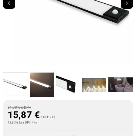
31,73 €
s DPH
15,87
€
s DPH / ks
12,90 €
bez DPH / ks