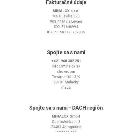
Fakturačné údaje
MINALOX s.r.o.
Malé Leváre 520
908 74 Malé Leváre
IČO: 51646994
IČ DPH: SK2120737036
Spojte sa s nami
+421 948 302 251
info@minalox.sk
showroom
Továrenská 13/K
90101 Malacky
mapa
Spojte sa s nami - DACH región
MINALOX GmbH
Oberholenbach 3
73453 Abtsgmünd