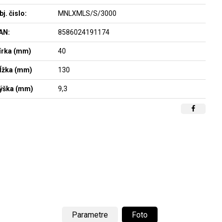
bj. čislo:
MNLXMLS/S/3000
AN:
8586024191174
írka (mm)
40
ĺžka (mm)
130
ýška (mm)
9,3
Parametre
Foto