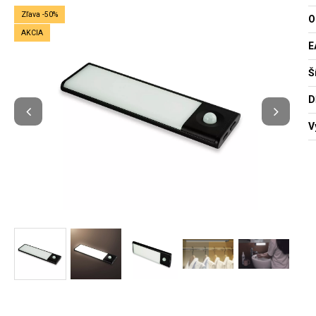
Zľava -50%
O
AKCIA
E
Š
D
V