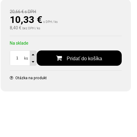
20,66 €
s DPH
10,33
€
s DPH / ks
8,40 €
bez DPH / ks
Na sklade
Pridať do košíka
ks
Otázka na produkt