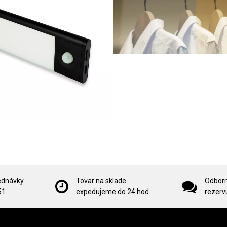
ednávky
Tovar na sklade
Odborn
51
expedujeme do 24 hod.
rezervu