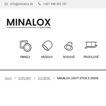
info@minalox.sk
+421 948 302 251
PANELY
MODULY
BODOVÉ
PROFILOVÉ
Úvod
DOPLNKY
OSTATNÉ
MINALOX LIGHT STICK S 3000K