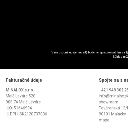
Vaše osobné údaje (email) budeme spracovávať len za tý
Súhlas môž
Fakturačné údaje
Spojte sa s n
MINALOX s.r.o.
+421 948 302 2
Malé Leváre 520
info@minalox.s
908 74 Malé Leváre
showroom
IČO: 51646994
Továrenská 13/
IČ DPH: SK2120737036
90101 Malacky
mapa