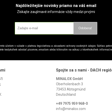
Najdôležitejšie novinky priamo na váš email
Získajte zaujímavé informácie vždy medzi prvými
Odoberať
mto účelom v súlade s platnou legislatívou a zásadami ochrany osobných údajov. Súhlas potvrd
ete kedykoľvek odvolať písomne, emailom alebo kliknutím na odkaz z ktoréhokoľvek informačn
ami
Spojte sa s nami - DACH regió
51
MINALOX GmbH
k
Oberholenbach 3
73453 Abtsgmünd
K
Deutschland
+49 7975 959 968-0
info@minalox.com