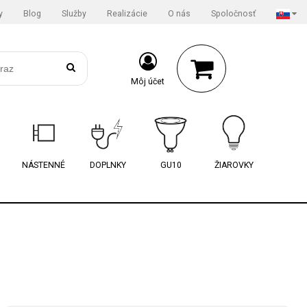
y
Blog
Služby
Realizácie
O nás
Spoločnosť
Môj účet
NÁSTENNÉ
DOPLNKY
GU10
ŽIAROVKY