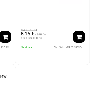
16,30 €
s DPH
8,16
€
s DPH / m
6,63 €
bez DPH / m
20/15W/24V/RGB
Na sklade
Obj. čislo:
MNLXLS5050/60/19W/24V/RGBW/2700
 14W