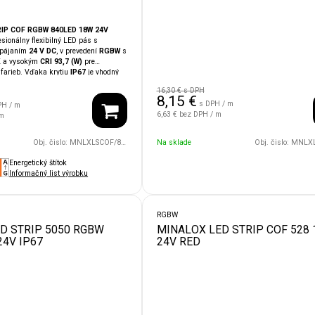
IP COF RGBW 840LED 18W 24V
esionálny flexibilný LED pás s
pájaním
24 V DC
, v prevedení
RGBW
s
K
a vysokým
CRI 93,7 (W)
pre
 farieb. Vďaka krytiu
IP67
je vhodný
prostredí s výskytom vlhkosti a
16,30 €
s DPH
zachováva stabilný výkon a dlhú
8,15
€
s DPH / m
e husté osadenie
840 LED/m
vytvára
PH / m
6,63 €
bez DPH / m
íniu a RGB umožní namiešať prakticky
 m
e atmosférické aj komerčné scénické
ateľný po 33,33 mm
, podporuje
PWM
Obj. čislo:
MNLXLSCOF/840/18W/24V/RGBW/2700/IP67
Na sklade
Obj. čislo:
MNLXLSCOF/4
 %
(100 Hz – 20 kHz) a je
mart systémami
LOXONE, TapHome,
Energetický štítok
álny na
líniové, nepriame či
Informačný list výrobku
enie
v interiéri aj v chránených
áciách.
RGBW
D STRIP 5050 RGBW
MINALOX LED STRIP COF 528
24V IP67
24V RED