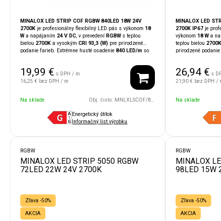
MINALOX LED STRIP COF RGBW 840LED 18W 24V
MINALOX LED STR
2700K
je profesionálny flexibilný LED pás s výkonom
18
2700K IP67
je prof
W
a napájaním
24 V DC
, v prevedení
RGBW
s teplou
výkonom
18 W
a na
bielou
2700K
a vysokým
CRI 93,3 (W)
pre prirodzené
teplou bielou
2700
podanie farieb. Extrémne husté osadenie
840 LED/m
so
prirodzené podanie
silikónovým difúzorom
vytvára súvislú a vizuálne
aj do náročnejších 
čistú svetelnú líniu, zatiaľ čo RGB umožní namiešať
prachu, pričom si 
19,99
€
26,94
€
prakticky akúkoľvek farbu pre atmosférické aj komerčné
životnosť. Extrémn
s DPH / m
s D
scénické efekty. Pás je
strihateľný po 33,33 mm
,
súvislú svetelnú l
16,25 €
bez DPH / m
21,90 €
bez DPH /
podporuje
PWM stmievanie 0–100 %
(100 Hz – 20 kHz)
akúkoľvek farbu pr
a je kompatibilný so smart systémami
LOXONE,
efekty. Pás je
strih
Na sklade
Obj. čislo:
MNLXLSCOF/840/18W/24V/RGBW/2700
Na sklade
TapHome, Ampio a KNX
. Ideálny na
líniové, nepriame
stmievanie 0–100
či akcentové osvetlenie
moderných interiérov.
kompatibilný so s
Energetický štítok
Ampio a KNX
. Ide
Informačný list výrobku
akcentové osvetl
exteriérových aplik
RGBW
RGBW
MINALOX LED STRIP 5050 RGBW
MINALOX LE
72LED 22W 24V 2700K
98LED 15W 
Zľava -50%
Zľava -50%
AKCIA
AKCIA