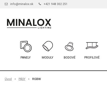
info@minalox.sk
+421 948 302 251
PANELY
MODULY
BODOVÉ
PROFILOVÉ
Úvod
PÁSY
RGBW