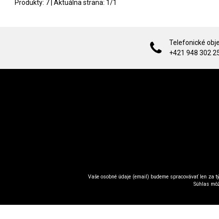
Produkty:
7
| Aktuálna strana:
1
/
1
Telefonické obj
+421 948 302 2
Vaše osobné údaje (email) budeme spracovávať len za tý
Súhlas môž