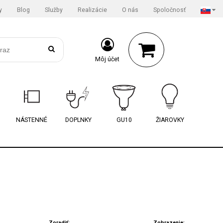
y
Blog
Služby
Realizácie
O nás
Spoločnosť
Môj účet
NÁSTENNÉ
DOPLNKY
GU10
ŽIAROVKY
Zoradiť:
Zobrazenie: