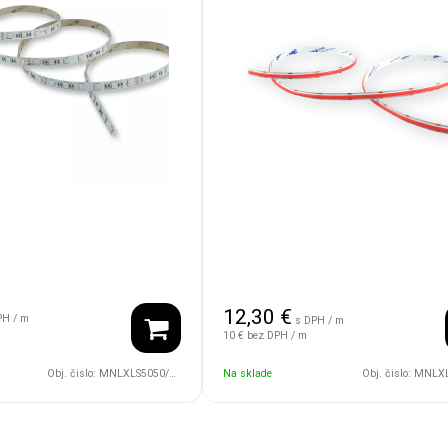
12,30
€
PH / m
s DPH / m
10 €
bez DPH / m
Obj. čislo:
MNLXLS5050/98/15W/24V/RGBW/IP67
Na sklade
Obj. čislo:
MNLXLSCOF/5