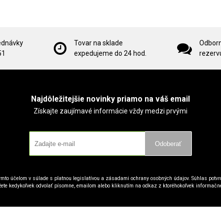
ednávky
Tovar na sklade
Odborn
51
expedujeme do 24 hod.
rezervu
Najdôležitejšie novinky priamo na váš email
Získajte zaujímavé informácie vždy medzi prvými
Odoberať
mto účelom v súlade s platnou legislatívou a zásadami ochrany osobných údajov. Súhlas potvrd
ete kedykoľvek odvolať písomne, emailom alebo kliknutím na odkaz z ktoréhokoľvek informačn