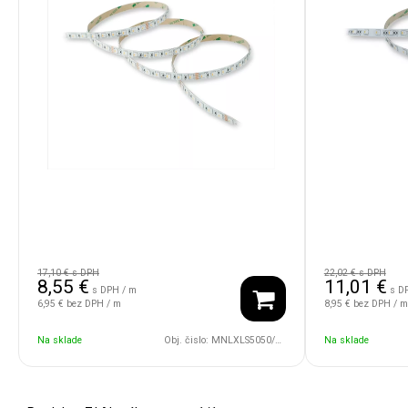
17,10 €
s DPH
22,02 €
s DPH
8,55
€
11,01
€
s DPH / m
s D
6,95 €
bez DPH / m
8,95 €
bez DPH / m
Na sklade
Obj. čislo:
MNLXLS5050/72/22W/24V/RGBW/2700
Na sklade