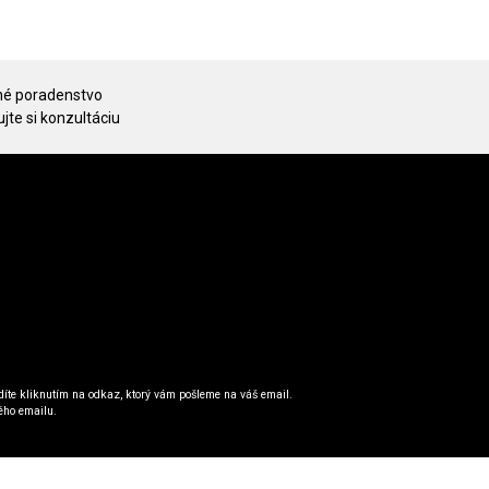
é poradenstvo
jte si konzultáciu
íte kliknutím na odkaz, ktorý vám pošleme na váš email.
ého emailu.