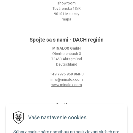
showroom
Továrenská 13/K
90101 Malacky
mapa
Spojte sa s nami - DACH región
MINALOX GmbH
Oberholenbach 3
73453 Abtsgmünd
Deutschland
+49 7975 959 968-0
info@minalox.com
www.minalox.com
O nákupe
Obchodné podmienky
Vaše nastavenie cookies
Ochrana osobných údajov
Súbory cookie nám pomáhajú pri poskytovaní služieb pre