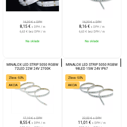
16,30 €
s DPH
16,30 €
s DPH
8,15
€
8,16
€
s DPH / m
s DPH / m
6,63 €
bez DPH / m
6,63 €
bez DPH / m
Na sklade
Na sklade
MINALOX LED STRIP 5050 RGBW
MINALOX LED STRIP 5050 RGBW
72LED 22W 24V 2700K
98LED 15W 24V IP67
Zľava -50%
Zľava -50%
AKCIA
AKCIA
17,10 €
s DPH
22,02 €
s DPH
8,55
€
11,01
€
s DPH / m
s DPH / m