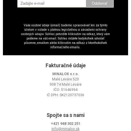
Odoberať
Vaše osobné údaje (email) budeme spracovávať len za týmto
účelom v súlade s platnou legislatívou a zásadami ochrany
osobných údajov. Súhlas potvrdíte kliknutím na odkaz, ktorý vám
pošleme na váš email. Súhlas môžete kedykoľvek odvolať
písomne, emailom alebo kliknutím na odkaz z ktoréhokoľvek
informačného emailu.
Fakturačné údaje
MINALOX s.r.o.
Malé Leváre 520
908 74 Malé Leváre
IČO: 51646994
IČ DPH: SK2120737036
Spojte sa s nami
+421 948 302 251
info@minalox.sk