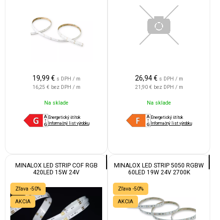
19,99
€
26,94
€
s DPH / m
s DPH / m
16,25 €
bez DPH / m
21,90 €
bez DPH / m
Na sklade
Na sklade
Energetický štítok
Energetický štítok
Informačný list výrobku
Informačný list výrobku
MINALOX LED STRIP COF RGB
MINALOX LED STRIP 5050 RGBW
420LED 15W 24V
60LED 19W 24V 2700K
Zľava -50%
Zľava -50%
AKCIA
AKCIA