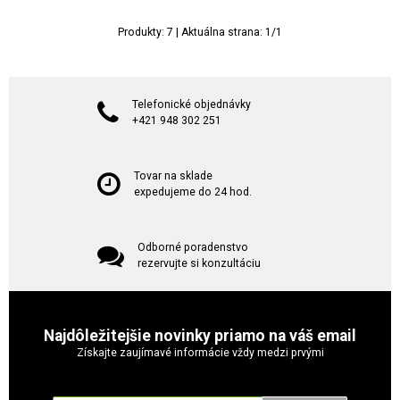
Produkty:
7
| Aktuálna strana:
1
/
1
Telefonické objednávky
+421 948 302 251
Tovar na sklade
expedujeme do 24 hod.
Odborné poradenstvo
rezervujte si konzultáciu
Najdôležitejšie novinky priamo na váš email
Získajte zaujímavé informácie vždy medzi prvými