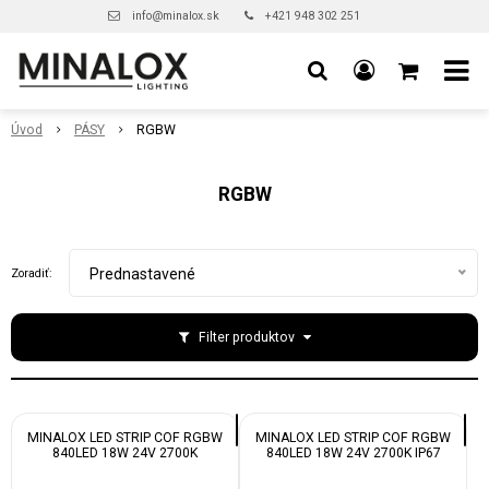
info@minalox.sk
+421 948 302 251
Úvod
PÁSY
RGBW
RGBW
Prednastavené
Zoradiť:
Filter produktov
MINALOX LED STRIP COF RGBW
MINALOX LED STRIP COF RGBW
840LED 18W 24V 2700K
840LED 18W 24V 2700K IP67