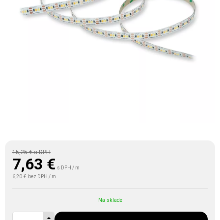
15,25 €
s DPH
7,63
€
s DPH / m
6,20 €
bez DPH / m
Na sklade