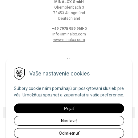
MINALOX GmbH
Oberholenbach 3
73453 Abtsgmünd
Deutschland
+49 7975 959 968-0
info@minalox.com
www.minalox.com
O nákupe
Obchodné podmienky
Vaše nastavenie cookies
Ochrana osobných údajov
Súbory cookie nám pomáhajú pri poskytovaní služieb pre
Zásady používania cookies
vás. Umožňujú spoznať a zapamätať si vaše preferencie.
Prijať
© 2026 Minalox •
NextShop
&
e-shop Pohoda Connector
by
NextCom s.r.o.
Nastaviť
Odmietnuť