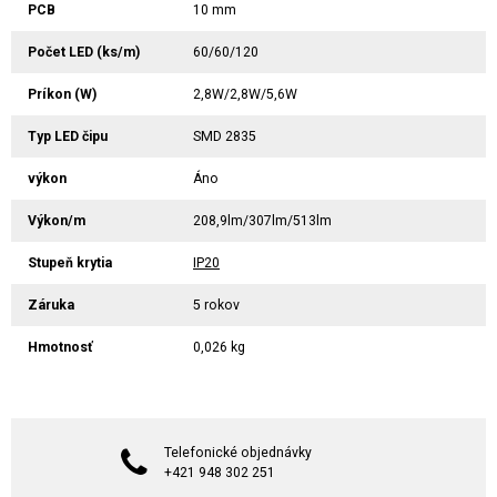
PCB
10 mm
Počet LED (ks/m)
60/60/120
Príkon (W)
2,8W/2,8W/5,6W
Typ LED čipu
SMD 2835
výkon
Áno
Výkon/m
208,9lm/307lm/513lm
Stupeň krytia
IP20
Záruka
5 rokov
Hmotnosť
0,026 kg
Telefonické objednávky
+421 948 302 251