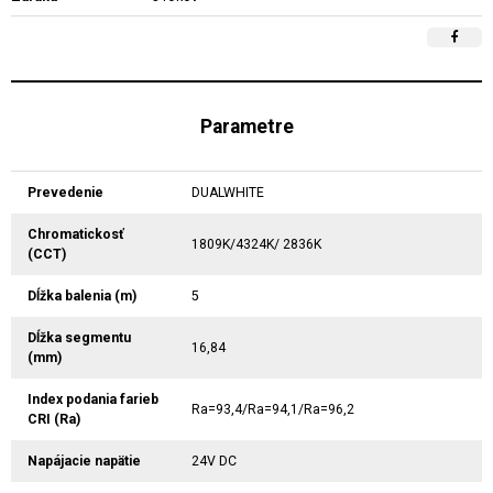
Parametre
Prevedenie
DUALWHITE
Chromatickosť
1809K/4324K/ 2836K
(CCT)
Dĺžka balenia (m)
5
Dĺžka segmentu
16,84
(mm)
Index podania farieb
Ra=93,4/Ra=94,1/Ra=96,2
CRI (Ra)
Napájacie napätie
24V DC