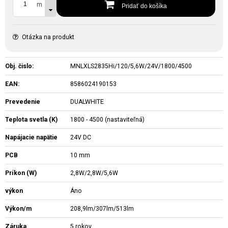
m
Pridať do košíka
Otázka na produkt
Obj. čislo:
MNLXLS2835Hi/120/5,6W/24V/1800/4500
EAN:
8586024190153
Prevedenie
DUALWHITE
Teplota svetla (K)
1800 - 4500 (nastaviteľná)
Napájacie napätie
24V DC
PCB
10 mm
Príkon (W)
2,8W/2,8W/5,6W
výkon
Áno
Výkon/m
208,9lm/307lm/513lm
Záruka
5 rokov