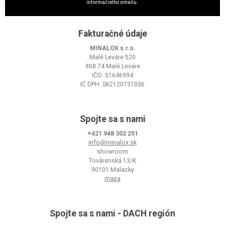
informačného emailu.
Fakturačné údaje
MINALOX s.r.o.
Malé Leváre 520
908 74 Malé Leváre
IČO: 51646994
IČ DPH: SK2120737036
Spojte sa s nami
+421 948 302 251
info@minalox.sk
showroom
Továrenská 13/K
90101 Malacky
mapa
Spojte sa s nami - DACH región