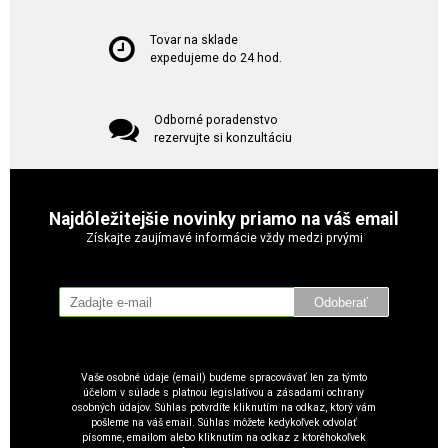
Tovar na sklade
expedujeme do 24 hod.
Odborné poradenstvo
rezervujte si konzultáciu
Najdôležitejšie novinky priamo na váš email
Získajte zaujímavé informácie vždy medzi prvými
Odoberať
Vaše osobné údaje (email) budeme spracovávať len za týmto
účelom v súlade s platnou legislatívou a zásadami ochrany
osobných údajov. Súhlas potvrdíte kliknutím na odkaz, ktorý vám
pošleme na váš email. Súhlas môžete kedykoľvek odvolať
písomne, emailom alebo kliknutím na odkaz z ktoréhokoľvek