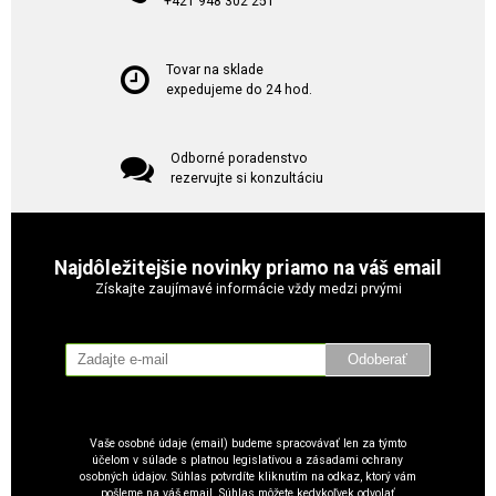
+421 948 302 251
Tovar na sklade
expedujeme do 24 hod.
Odborné poradenstvo
rezervujte si konzultáciu
Najdôležitejšie novinky priamo na váš email
Získajte zaujímavé informácie vždy medzi prvými
Odoberať
Vaše osobné údaje (email) budeme spracovávať len za týmto
účelom v súlade s platnou legislatívou a zásadami ochrany
osobných údajov. Súhlas potvrdíte kliknutím na odkaz, ktorý vám
pošleme na váš email. Súhlas môžete kedykoľvek odvolať