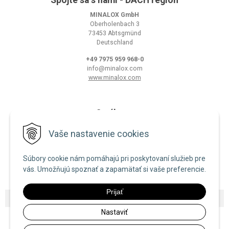
MINALOX GmbH
Oberholenbach 3
73453 Abtsgmünd
Deutschland
+49 7975 959 968-0
info@minalox.com
www.minalox.com
O nákupe
Obchodné podmienky
Vaše nastavenie cookies
Ochrana osobných údajov
Súbory cookie nám pomáhajú pri poskytovaní služieb pre
Zásady používania cookies
vás. Umožňujú spoznať a zapamätať si vaše preferencie.
Prijať
© 2026 Minalox •
NextShop
&
e-shop Pohoda Connector
by
NextCom s.r.o.
Nastaviť