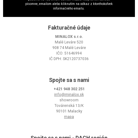
písomne, emailom alebo kliknutím na odkaz z ktoréhokoľvek
informačného emailu.
Fakturačné údaje
MINALOX s.r.o.
Malé Leváre 520
908 74 Malé Leváre
IČO: 51646994
IČ DPH: SK2120737036
Spojte sa s nami
+421 948 302 251
info@minalox.sk
showroom
Továrenská 13/K
90101 Malacky
mapa
Spojte sa s nami - DACH región