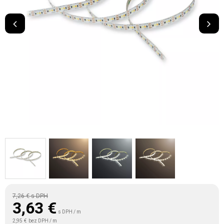
7,26 €
s DPH
3,63
€
s DPH / m
2,95 €
bez DPH / m